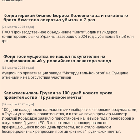
юрисдикции”
Кондитерский бизнес Бориса Колесникова и покойного
брата Ахметова сократил убыток в 7 раз
[24 марта 2025 года]
ПАО “Производственное объединение “Конти”, один из лидеров
кондитерского рынка Украины, завершило 2024 год с убытком в 98,58 млн
грн
Фонд госимущества не нашел покупателей на
конфискованный у российского сенатора завод
[13 марта 2025 года]
Аукцион по приватизации завода “Мотордеталь-Конотоп” на Сумщине
отменили из-за отсутствия участников
Как изменилась Грузия за 100 дней нового срока
правительства “Грузинской мечты”
[07 марта 2025 года]
100 дней назад, после парламентских выборов со спорными результатами,
в Грузии утвердили правительство, и в тот же вечер премьер-министр
Ираклий Кобахидзе заявил о приостановке на четыре года переговоров о
вступлении Грузии в ЕС. Это не только спровоцировало не
прекращающиеся по сей день протесты, но и стало началом
беспрецедентных репрессий против критиков “Грузинской мечты”.