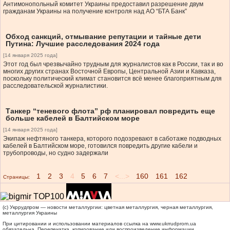
Антимонопольный комитет Украины предоставил разрешение двум
гражданам Украины на получение контроля над АО “БТА Банк”
Обход санкций, отмывание репутации и тайные дети
Путина: Лучшие расследования 2024 года
[14 января 2025 года]
Этот год был чрезвычайно трудным для журналистов как в России, так и во
многих других странах Восточной Европы, Центральной Азии и Кавказа,
поскольку политический климат становится всё менее благоприятным для
расследовательской журналистики.
Танкер “теневого флота” рф планировал повредить еще
больше кабелей в Балтийском море
[14 января 2025 года]
Экипаж нефтяного танкера, которого подозревают в саботаже подводных
кабелей в Балтийском море, готовился повредить другие кабели и
трубопроводы, но судно задержали
1
2
3
4
5
6
7
<...>
160
161
162
Страницы:
(c) Укррудпром — новости металлургии: цветная металлургия, черная металлургия,
металлургия Украины
При цитировании и использовании материалов ссылка на
www.ukrrudprom.ua
обязательна. Перепечатка, копирование или воспроизведение информации,