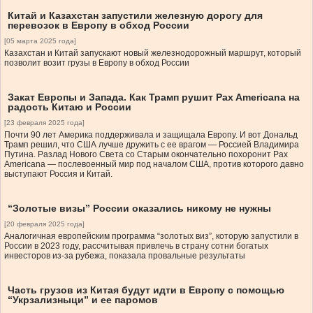
Китай и Казахстан запустили железную дорогу для
перевозок в Европу в обход России
[05 марта 2025 года]
Казахстан и Китай запускают новый железнодорожный маршрут, который
позволит возит грузы в Европу в обход России
Закат Европы и Запада. Как Трамп рушит Pax Americana на
радость Китаю и России
[23 февраля 2025 года]
Почти 90 лет Америка поддерживала и защищала Европу. И вот Дональд
Трамп решил, что США лучше дружить с ее врагом — Россией Владимира
Путина. Разлад Нового Света со Старым окончательно похоронит Pax
Americana — послевоенный мир под началом США, против которого давно
выступают Россия и Китай.
“Золотые визы” России оказались никому не нужны
[20 февраля 2025 года]
Аналогичная европейским программа “золотых виз”, которую запустили в
России в 2023 году, рассчитывая привлечь в страну сотни богатых
инвесторов из-за рубежа, показала провальные результаты
Часть грузов из Китая будут идти в Европу с помощью
“Укрзализныци” и ее паромов