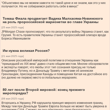
“Объективно мы не можем завезти по такой цене и не знаем, как это у них
получается. Но не собираемся работать себе в минус”
Томаш Фиала продвигает Вадика Малхасяна-Новинского
на роль пророссийской марионетки во главе Украины
[25 мая 2025 года]
JPMorgan Chase прогнозирует, что по результату войны Украина станет, как
Грузия. То есть правителем Украины станет пророссийский олигарх вроде
Бориса Иванишвили
Им нужна великая Россия?
[21 мая 2025 года]
Описание российской имперской политики в отношении Украины как
“пришедшей из XIX века” давно стало общим местом. Многие обозреватели
и эксперты говорят, что якобы этот тип сознания присущ не только
Владимиру Путину, но и Дональду Трампу с мечтами об аннексии
Гренландии, присоединении Канады и помещении Китая на достойное его
(но далеко не первое) место в глобальных иерархиях.
80 лет после Второй мировой: конец прежнего
миропорядка?
[08 мая 2025 года]
Вторгшись в Украину, РФ нарушила принцип мирного изменения границ.
Между тем при Дональде Трампе Европа больше не может быть уверена в
поддержке США. Сможет ли она обеспечить свою безопасность