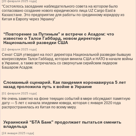
[20 февраля 2025 года]
“Состоялось заседание наблюдательного совета на котором было
согласовано создание нового юридического лица UZ Cargo East в
Казахстане. Это предприятие для работы по срединному коридору из
Китая в Европу через Украину”
“Повторение за Путиным” и встречи с Асадом: что
известно о Талси Габбард, новом директоре
Национальной разведки США
[12 февраля 2025 года]
Сенат США утвердил на пост директора Национальной разведки бывшую
конгрессвумэн Талси Габбард, которая винила США и НАТО в начале войны
в Украине, а также встречалась со свергнутым сирийским лидером
Башаром Асадом.
Сломанный сценарий. Как пандемия коронавируса 5 лет
назад проложила путь к войне в Украине
[01 февраля 2025 года]
Не очень заметно на фоне текущих событий в мире обсуждают памятную
дату — 5 лет с начала эпидемии ковида, которая с января 2020 года
распространилась из Китая по всему миру.
Украинский “БТА Банк” продолжает пытаться сменить
владельца
[24 января 2025 года]