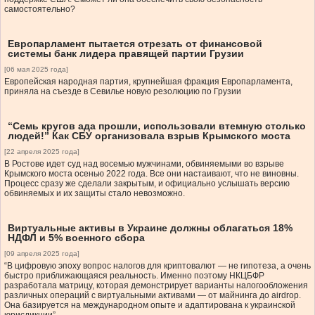
самостоятельно?
Европарламент пытается отрезать от финансовой
системы банк лидера правящей партии Грузии
[06 мая 2025 года]
Европейская народная партия, крупнейшая фракция Европарламента,
приняла на съезде в Севилье новую резолюцию по Грузии
“Семь кругов ада прошли, использовали втемную столько
людей!” Как СБУ организовала взрыв Крымского моста
[22 апреля 2025 года]
В Ростове идет суд над восемью мужчинами, обвиняемыми во взрыве
Крымского моста осенью 2022 года. Все они настаивают, что не виновны.
Процесс сразу же сделали закрытым, и официально услышать версию
обвиняемых и их защиты стало невозможно.
Виртуальные активы в Украине должны облагаться 18%
НДФЛ и 5% военного сбора
[09 апреля 2025 года]
“В цифровую эпоху вопрос налогов для криптовалют — не гипотеза, а очень
быстро приближающаяся реальность. Именно поэтому НКЦБФР
разработала матрицу, которая демонстрирует варианты налогообложения
различных операций с виртуальными активами — от майнинга до airdrop.
Она базируется на международном опыте и адаптирована к украинской