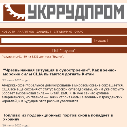
НОВОСТИ
АНАЛИТИКА
ДАЙДЖЕСТ
СПРАВОЧНИК
О НАС
| искать |
ТЕГ "Грузия"
Результаты 61–80 из 3231 для тега "Грузия".
“Чрезвычайная ситуация в судостроении”. Как военно-
морские силы США пытаются догнать Китай
[12 июня 2025 года]
Американское глобальное доминирование в мировом океане сокращается.
США все еще сохраняют статус морской супердержавы, но им уже открыто
бросает вызов новая сила — Китай. ВМС КНР уже сейчас крупнее
американских, но главное — Пекин строит больше военных и гражданских
кораблей, и в будущем этот разрыв увеличится.
Топливо из подсанкционных портов снова попадает в
Украину
[10 июня 2025 года]