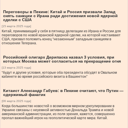
Переговоры в Пекине: Китай и Россия призвали Запад
снять санкции с Ирана ради достижения новой ядерной
сделки с США
[15 марта 2025 года]
Китай, принимающий у себя в пятницу делегации из Ирана и России для
переговоров по новой иранской ядерной сделке, на которой настаивают
США, призвал положить конец “незаконным” западным санкциям в
отношении Тегерана.
Российский олигарх Дерипаска назвал 3 условия, при
которых Москва может согласиться на прекращение огня
[13 марта 2025 года]
“будут и другие условия, которые оба президента обсудят в Овальном
кабинете во время российского визита в Вашингтон”
Китаист Александр Габуев: в Пекине считают, что Путин —
одержимый фанатик
[06 марта 2025 года]
Когда большинство новостей о возможном мирном урегулировании в
Украине связаны с неуемной активностью Дональда Трампа и новой
американской администрации, из поля зрения, кажется, совершенно
пропал важнейший игрок на геополитической карте мира: Китай.