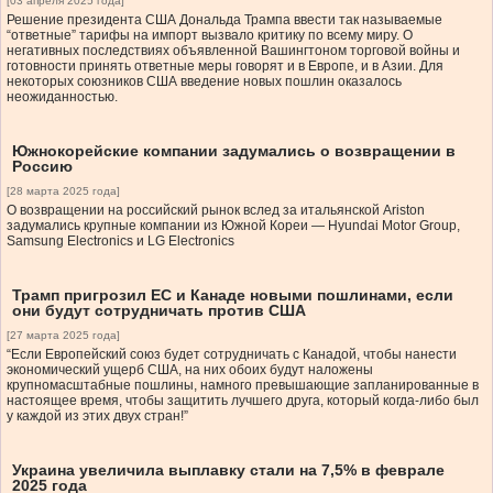
[03 апреля 2025 года]
Решение президента США Дональда Трампа ввести так называемые
“ответные” тарифы на импорт вызвало критику по всему миру. О
негативных последствиях объявленной Вашингтоном торговой войны и
готовности принять ответные меры говорят и в Европе, и в Азии. Для
некоторых союзников США введение новых пошлин оказалось
неожиданностью.
Южнокорейские компании задумались о возвращении в
Россию
[28 марта 2025 года]
О возвращении на российский рынок вслед за итальянской Ariston
задумались крупные компании из Южной Кореи — Hyundai Motor Group,
Samsung Electronics и LG Electronics
Трамп пригрозил ЕС и Канаде новыми пошлинами, если
они будут сотрудничать против США
[27 марта 2025 года]
“Если Европейский союз будет сотрудничать с Канадой, чтобы нанести
экономический ущерб США, на них обоих будут наложены
крупномасштабные пошлины, намного превышающие запланированные в
настоящее время, чтобы защитить лучшего друга, который когда-либо был
у каждой из этих двух стран!”
Украина увеличила выплавку стали на 7,5% в феврале
2025 года