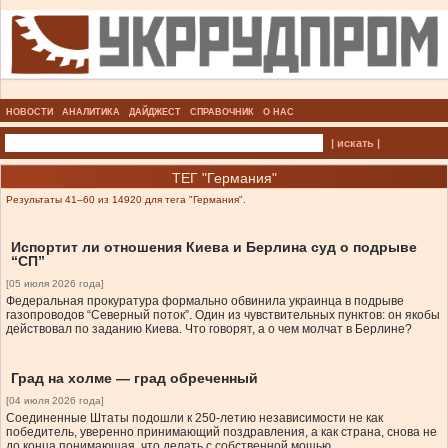
НОВОСТИ
АНАЛИТИКА
ДАЙДЖЕСТ
СПРАВОЧНИК
О НАС
| искать |
ТЕГ "Германия"
Результаты 41–60 из 14920 для тега "Германия".
Испортит ли отношения Киева и Берлина суд о подрыве
“СП”
[05 июля 2026 года]
Федеральная прокуратура формально обвинила украинца в подрыве
газопроводов “Северный поток”. Один из чувствительных пунктов: он якобы
действовал по заданию Киева. Что говорят, а о чем молчат в Берлине?
Град на холме — град обреченный
[04 июля 2026 года]
Соединенные Штаты подошли к 250-летию независимости не как
победитель, уверенно принимающий поздравления, а как страна, снова не
до конца понимающая, что делать с собственной мощью.