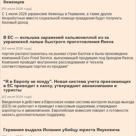
беженцев
[03 июля 2026 года]
С 1 июля 2026 украинские беженцы в Германии, а также другие
безработные вместо социальной помощи гражданам будут получать
базовый доход
В ЕС — вспышка заражений сальмонеллой из-за
украинской лапши быстрого приготовления Reeva
[03 июля 2026 года]
партия распространялась на рынках стран Балтии и была произведена
компанией Euro Food Service, выпускающей продукцию под брендом Reeva.
Компания проводит внутреннее расследование и “изъяла
соответствующие партии из продажи”
“Я в Европу не поеду”. Новая система учета приезжающих
в ЕС приводит к хаосу, утверждают авиакомпании и
туристы
[02 июля 2026 года]
Введенная в действие в Евросоюзе новая система контроля въезда-выезда
(EES) не работает и приводит к массовым задержкам, утверждают
аэропорты и авиакомпании. Европейская комиссия говорит о готовности
оказать дополнительную поддержку.
Германия выдала Испании убийцу юриста Януковича