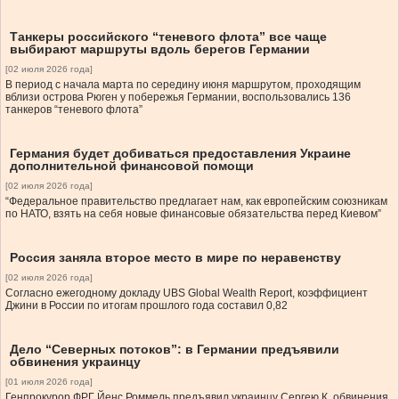
Танкеры российского “теневого флота” все чаще
выбирают маршруты вдоль берегов Германии
[02 июля 2026 года]
В период с начала марта по середину июня маршрутом, проходящим
вблизи острова Рюген у побережья Германии, воспользовались 136
танкеров “теневого флота”
Германия будет добиваться предоставления Украине
дополнительной финансовой помощи
[02 июля 2026 года]
“Федеральное правительство предлагает нам, как европейским союзникам
по НАТО, взять на себя новые финансовые обязательства перед Киевом”
Россия заняла второе место в мире по неравенству
[02 июля 2026 года]
Согласно ежегодному докладу UBS Global Wealth Report, коэффициент
Джини в России по итогам прошлого года составил 0,82
Дело “Северных потоков”: в Германии предъявили
обвинения украинцу
[01 июля 2026 года]
Генпрокурор ФРГ Йенс Роммель предъявил украинцу Сергею К. обвинения