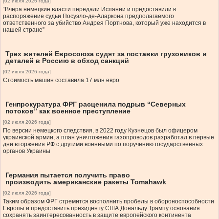
[02 июля 2026 года]
“Вчера немецкие власти передали Испании и предоставили в
распоряжение судьи Посуэло-де-Аларкона предполагаемого
ответственного за убийство Андрея Портнова, который уже находится в
нашей стране”
Трех жителей Евросоюза судят за поставки грузовиков и
деталей в Россию в обход санкций
[02 июля 2026 года]
Стоимость машин составила 17 млн евро
Генпрокуратура ФРГ расценила подрыв “Северных
потоков” как военное преступление
[02 июля 2026 года]
По версии немецкого следствия, в 2022 году Кузнецов был офицером
украинской армии, а план уничтожения газопроводов разработал в первые
дни вторжения РФ с другими военными по поручению государственных
органов Украины
Германия пытается получить право
производить американские ракеты Tomahawk
[02 июля 2026 года]
Таким образом ФРГ стремится восполнить пробелы в обороноспособности
Европы и предоставить президенту США Дональду Трампу основания
сохранять заинтересованность в защите европейского континента