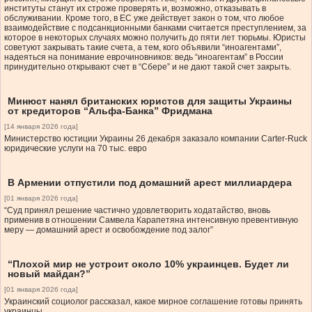
институты станут их строже проверять и, возможно, отказывать в
обслуживании. Кроме того, в ЕС уже действует закон о том, что любое
взаимодействие с подсанкционными банками считается преступлением, за
которое в некоторых случаях можно получить до пяти лет тюрьмы. Юристы
советуют закрывать такие счета, а тем, кого объявили “иноагентами”,
надеяться на понимание еврочиновников: ведь “иноагентам” в России
принудительно открывают счет в “Сбере” и не дают такой счет закрыть.
Минюст нанял британских юристов для защиты Украины
от кредиторов “Альфа-Банка” Фридмана
[14 января 2026 года]
Министерство юстиции Украины 26 декабря заказало компании Carter-Ruck
юридические услуги на 70 тыс. евро
В Армении отпустили под домашний арест миллиардера
[01 января 2026 года]
“Суд принял решение частично удовлетворить ходатайство, вновь
применив в отношении Самвела Карапетяна интенсивную превентивную
меру — домашний арест и освобождение под залог”
“Плохой мир не устроит около 10% украинцев. Будет ли
новый майдан?”
[01 января 2026 года]
Украинский социолог рассказал, какое мирное соглашение готовы принять
украинцы