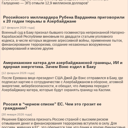
Галущенко — ЭП) отмыли 12,9 миллионов долларов”
Российского миллиардера Рубена Варданяна приговорили
к 20 годам тюрьмы в Азербайджане
[17 февраля 2026 года]
Военный суд в Баку признал бывшего госминистра непризнанной Нагорно-
Карабахской Республики виновным по двадцати статьям уголовного
кодекса, в числе которых ведение агрессивной войны, применение пыток,
финансирование терроризма, создание незаконных вооруженных
формирований и многие другие
Американские катера для азербайджанской границы, ИИ и
ядерная энергетика. Зачем Вэнс ездил в Баку
[12 февраля 2026 года]
После Еревана вице-президент США Джей Ди Вэнс отправился в Баку, где
подписал хартию о сотрудничестве с Азербайджаном в обороне, атомной
энергетике, кибербезопасности, и обещал, что Америка передаст
Азербайджану катера, которые будут охранять границу на Каспии.
Россия в “черном списке” ЕС. Чем это грозит ее
гражданам?
[30 января 2026 года]
Решение Евросоюза признать Россию страной с высоким риском
отмывания денег и финансирования терроризма вступило в силу. Для
россиян, живущих в ЕС, это обернется тем, что банки и другие финансовые