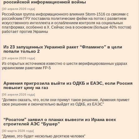
российской информационной войны
[30 апреля 2026 года]
Российская группа информационного влияния Storm-1516 со связями с
российским ГРУ поставила политические фейки на поток с развитием
искусственного интеллекта и ослаблением контроля на социальных
платформах, особенно в Х. Сейчас она в основном (больше 40% постов)
работает против Украины
Из 23 запущенных Украиной ракет “Фламинго” в цели
попали только 2
[29 апреля 2026 года]
Из открытых источников известно о шести верифицированных ударах
украинскими ракетами FP-5
Армения пригрозила выйти из ОДКБ и ЕАЭС, если Россия
повысит цену на газ
[06 апреля 2026 года]
“Должен сказать, что, если они примут такое решение, Армения примет
свое решение и окончательно выйдет из ОДКБ, из ЕАЭС”
“Росатом” заявил о планах вывезти из Ирана всех
строителей АЭС “Бушер”
[30 марта 2026 года]
“Думаю, это будет несколько десятков человек”