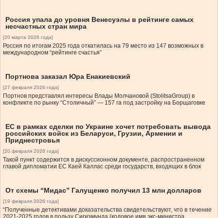
Россия упала до уровня Венесуэлы в рейтинге самых
несчастных стран мира
[20 марта 2026 года]
Россия по итогам 2025 года откатилась на 79 место из 147 возможных в
международном “рейтинге счастья”
Портнова заказал Юра Енакиевский
[27 февраля 2026 года]
Портнов представлял интересы Влады Молчановой (StolitsaGroup) в
конфликте по рынку “Столичный” — 157 га под застройку на Борщаговке
ЕС в рамках сделки по Украине хочет потребовать вывода
российских войск из Беларуси, Грузии, Армении и
Приднестровья
[20 февраля 2026 года]
Такой пункт содержится в дискуссионном документе, распространенном
главой дипломатии ЕС Каей Каллас среди государств, входящих в блок
От схемы “Мидас” Галущенко получил 13 млн долларов
[19 февраля 2026 года]
“Полученные детективами доказательства свидетельствуют, что в течение
2021-2025 годов в пользу Сигизмунда (кодовое имя экс-министра