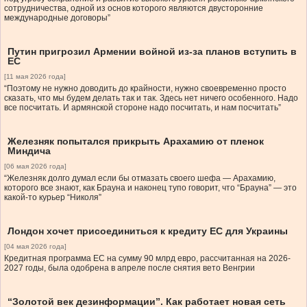
сотрудничества, одной из основ которого являются двусторонние
международные договоры”
Путин пригрозил Армении войной из-за планов вступить в
ЕС
[11 мая 2026 года]
“Поэтому не нужно доводить до крайности, нужно своевременно просто
сказать, что мы будем делать так и так. Здесь нет ничего особенного. Надо
все посчитать. И армянской стороне надо посчитать, и нам посчитать”
Железняк попытался прикрыть Арахамию от пленок
Миндича
[06 мая 2026 года]
“Железняк долго думал если бы отмазать своего шефа — Арахамию,
которого все знают, как Брауна и наконец тупо говорит, что “Брауна” — это
какой-то курьер “Николя”
Лондон хочет присоединиться к кредиту ЕС для Украины
[04 мая 2026 года]
Кредитная программа ЕС на сумму 90 млрд евро, рассчитанная на 2026-
2027 годы, была одобрена в апреле после снятия вето Венгрии
“Золотой век дезинформации”. Как работает новая сеть