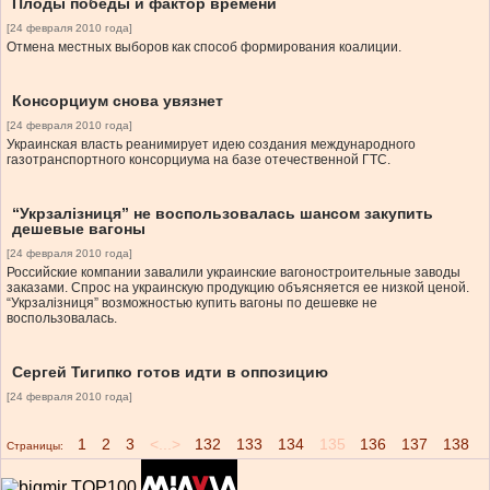
Плоды победы и фактор времени
[24 февраля 2010 года]
Отмена местных выборов как способ формирования коалиции.
Консорциум снова увязнет
[24 февраля 2010 года]
Украинская власть реанимирует идею создания международного
газотранспортного консорциума на базе отечественной ГТС.
“Укрзалізниця” не воспользовалась шансом закупить
дешевые вагоны
[24 февраля 2010 года]
Российские компании завалили украинские вагоностроительные заводы
заказами. Спрос на украинскую продукцию объясняется ее низкой ценой.
“Укрзалізниця” возможностью купить вагоны по дешевке не
воспользовалась.
Сергей Тигипко готов идти в оппозицию
[24 февраля 2010 года]
1
2
3
<...>
132
133
134
135
136
137
138
Страницы: