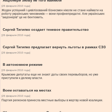
Акціонери знову не того найняли
[26 февраля 2010 года]
Жоден успішний і цивілізований бізнесмен ніколи не стане наймати на
роботу українських чиновників — вони профнепридатні. Але українських
“акціонерів” це не бентежить.
Сергей Тигипко создает теневое правительство
[26 февраля 2010 года]
Сергей Тигипко предлагает вернуть льготы в рамках СЭЗ
[26 февраля 2010 года]
В автономном режиме
[26 февраля 2010 года]
Крымские депутаты еще не знают даты своих перевыборов, но уже
приступили к дележу власти.
Всем оставаться на местах
[26 февраля 2010 года]
Партия регионов принесла местные выборы в жертву новой коалиции.