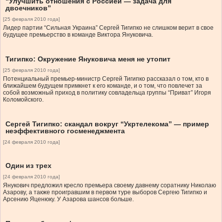
“Улучшить отношения с Россией — задача для
двоечников”
[25 февраля 2010 года]
Лидер партии “Сильная Украина” Сергей Тигипко не слишком верит в свое
будущее премьерство в команде Виктора Януковича.
Тигипко: Окружение Януковича меня не утопит
[25 февраля 2010 года]
Потенциальный премьер-министр Сергей Тигипко рассказал о том, кто в
ближайшем будущем примкнет к его команде, и о том, что повлечет за
собой возможный приход в политику совладельца группы “Приват” Игоря
Коломойского.
Сергей Тигипко: скандал вокруг “Укртелекома” — пример
неэффективного госменеджмента
[24 февраля 2010 года]
Один из трех
[24 февраля 2010 года]
Янукович предложил кресло премьера своему давнему соратнику Николаю
Азарову, а также проигравшим в первом туре выборов Сергею Тигипко и
Арсению Яценюку. У Азарова шансов больше.