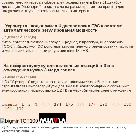
совместного интереса в сфере электроэнергетики в Вене 11 декабря
делегация “Укрэнерго” представила на рассмотрение три проекта для
получения статуса проекта совместного интереса
“Укрэнерго” подключило 4 днепровских ГЭС к системе
автоматического регулирования мощности
[07 декабря 2017 года]
“Укрэнерго” подключило Киевскую, Среднеднепровскую, Днепровскую
ГЭС-1 и Каховскую ГЭС к системе автоматического регулирования частоты
и мощности с диапазоном регулирования 480 МВт
На инфраструктуру для солнечных станций в Зоне
отчуждения нужно 3 млрд гривен
[05 декабря 2017 года]
НЭК “Укрэнерго” подготовило технико-экономическое обоснование
строительства инфраструктуры для выдачи электроэнергии с солнечных
электростанций мощностью до 1,2 ГВт в Чернобыльской зоне отчуждения
1
2
3
<...>
174
175
176
177
178
<...>
190
Страницы:
191
192
(c) Укррудпром — новости металлургии: цветная металлургия, черная металлургия,
металлургия Украины