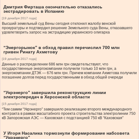
Дмитрия Фирташа окончательно отказались
экстрадировать в Испанию
[19 декабря 2017 года]
Высший земельный суд Вены сегодня отклонил жалобу венской
прокуратуры и подтвердил решение Земельного суда Вены, отказавшего
удовлетворить запрос на экстрадицию украинского олигарха
“Энергорынок” в обход правил перечислил 700 млн
гривен Ринату Ахметову
[19 декабря 2017 года]
Данные о распределении 686 млн грн свидетельствуют, что
государственные энергокомпании получили только 10 млн грн, а
энергокомпании ДТЭК — 676 ​​млн грн. Причем компании Ахметова получили
погашение долгов перед государственными в обход общей очереди
“Укрэнерго” завершила реконструкцию линии
электропередач в Херсонской области
[15 декабря 2017 года]
“Тем самим “Укрэнерго” завершило реализацию второго международного
контракта в рамках масштабного проекта строительства электролинии 750
кВ Запорожская АЭС — Каховская с подстанцией 750 кВ “Каховская”
У Игоря Насалика тормознули формирование набсовета
“Укрэнерго”