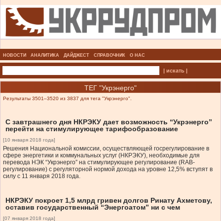
НОВОСТИ
АНАЛИТИКА
ДАЙДЖЕСТ
СПРАВОЧНИК
О НАС
| искать |
ТЕГ "Укрэнерго"
Результаты 3501–3520 из 3837 для тега "Укрэнерго".
С завтрашнего дня НКРЭКУ дает возможность “Укрэнерго”
перейти на стимулирующее тарифообразование
[10 января 2018 года]
Решения Национальной комиссии, осуществляющей госрегулирование в
сфере энергетики и коммунальных услуг (НКРЭКУ), необходимые для
перевода НЭК “Укрэнерго” на стимулирующее регулирование (RAB-
регулирование) с регуляторной нормой дохода на уровне 12,5% вступят в
силу с 11 января 2018 года.
НКРЭКУ покроет 1,5 млрд гривен долгов Ринату Ахметову,
оставив государственный “Энергоатом” ни с чем
[07 января 2018 года]