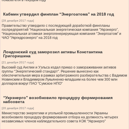
показателя в текущем году
Кабмин утвердил финплан “Энергоатома” на 2018 год
[28 декабря 2017 года]
Правительство утвердило с последующей доработкой финпланы
госпредприятий “Национальная энергетическая компания “Укрэнерго”,
“Национальная атомная энергогенерирующая компания “Энергоатом” и
ЧАО “Укргидроэнерго” на 2018 год
Лондонский суд заморозил активы Константина
Григоришина
[21 декабря 2017 года]
Высокий суд Англии и Уэльса издал приказ о замораживании активов
группы “Энергетический стандарт”. Решение вынесено как
обеспечительная мера в рамках арбитражного разбирательства с Вадимом
Новинским и Владимиром Лукьяненко-младшим на более чем 300 млн
долларов вокруг ПАО “Сумское НПО”
“Укрэнерго” возобновило процедуру формирования
набсовета
[20 декабря 2017 года]
Министерство энергетики и угольной промышленности Украины
возобновило процедуру формирования отбора на должность четырех
независимых членов наблюдательного совета НЭК “Укрэнерго”