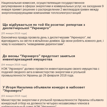
Национальная комиссия, осуществляющая государственное
регулирование в сферах энергетики и коммунальных услуг, на заседании 9
января примет решение о распределении 2 миллиардов гривен между
энергогенерирующими компаниями теплоэлектростанций
Що відбувається по той бік розетки: репортаж з
диспетчерської “Укренерго”
[05 января 2018 года]
Економічна правда провела день з диспетчерами “Укренерго”, які
відповідають за світло в мільйонах домівок. Що вони роблять кожного дня, і
чому їх називають “невидимими диригентами”.
До весны “Укрэнерго” предстоит заняться
инвентаризацией имущества
[04 января 2018 года]
НЭК “Укрэнерго” должно провести инвентаризацию своего имущества с
подачей сводного акта в министерство энергетики и угольной
промышленности Украины до 26 февраля 2018 года.
У Игоря Насалика объявили конкурс в набсовет
“Укрэнерго”
[03 января 2018 года]
Министерство энергетики и угольной промышленности Украины объявило
конкурсный отбор на должности четырех независимых членов в
наблюдательный совет НЭК “Укрэнерго”.