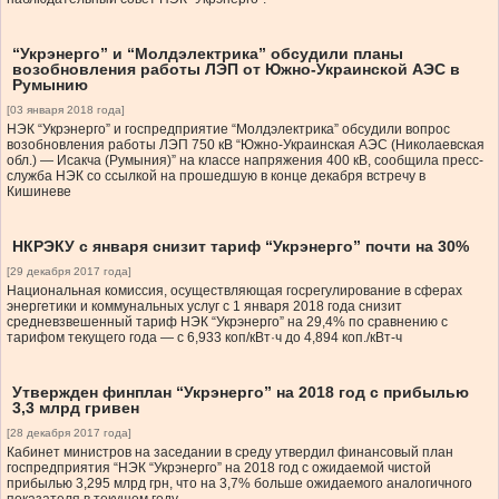
“Укрэнерго” и “Молдэлектрика” обсудили планы
возобновления работы ЛЭП от Южно-Украинской АЭС в
Румынию
[03 января 2018 года]
НЭК “Укрэнерго” и госпредприятие “Молдэлектрика” обсудили вопрос
возобновления работы ЛЭП 750 кВ “Южно-Украинская АЭС (Николаевская
обл.) — Исакча (Румыния)” на классе напряжения 400 кВ, сообщила пресс-
служба НЭК со ссылкой на прошедшую в конце декабря встречу в
Кишиневе
НКРЭКУ с января снизит тариф “Укрэнерго” почти на 30%
[29 декабря 2017 года]
Национальная комиссия, осуществляющая госрегулирование в сферах
энергетики и коммунальных услуг с 1 января 2018 года снизит
средневзвешенный тариф НЭК “Укрэнерго” на 29,4% по сравнению с
тарифом текущего года — с 6,933 коп/кВт·ч до 4,894 коп./кВт-ч
Утвержден финплан “Укрэнерго” на 2018 год с прибылью
3,3 млрд гривен
[28 декабря 2017 года]
Кабинет министров на заседании в среду утвердил финансовый план
госпредприятия “НЭК “Укрэнерго” на 2018 год с ожидаемой чистой
прибылью 3,295 млрд грн, что на 3,7% больше ожидаемого аналогичного