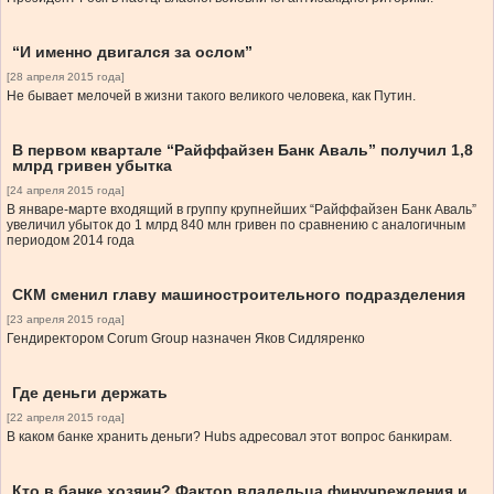
“И именно двигался за ослом”
[28 апреля 2015 года]
Не бывает мелочей в жизни такого великого человека, как Путин.
В первом квартале “Райффайзен Банк Аваль” получил 1,8
млрд гривен убытка
[24 апреля 2015 года]
В январе-марте входящий в группу крупнейших “Райффайзен Банк Аваль”
увеличил убыток до 1 млрд 840 млн гривен по сравнению с аналогичным
периодом 2014 года
СКМ сменил главу машиностроительного подразделения
[23 апреля 2015 года]
Гендиректором Corum Group назначен Яков Сидляренко
Где деньги держать
[22 апреля 2015 года]
В каком банке хранить деньги? Hubs адресовал этот вопрос банкирам.
Кто в банке хозяин? Фактор владельца финучреждения и