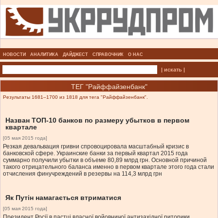
НОВОСТИ
АНАЛИТИКА
ДАЙДЖЕСТ
СПРАВОЧНИК
О НАС
| искать |
ТЕГ "Райффайзенбанк"
Результаты 1681–1700 из 1818 для тега "Райффайзенбанк".
Назван ТОП-10 банков по размеру убытков в первом
квартале
[05 мая 2015 года]
Резкая девальвация гривни спровоцировала масштабный кризис в
банковской сфере. Украинские банки за первый квартал 2015 года
суммарно получили убытки в объеме 80,89 млрд грн. Основной причиной
такого отрицательного баланса именно в первом квартале этого года стали
отчисления финучреждений в резервы на 114,3 млрд грн
Як Путін намагається втриматися
[05 мая 2015 года]
Президент Росії в пастці власної войовничої антизахідної риторики.