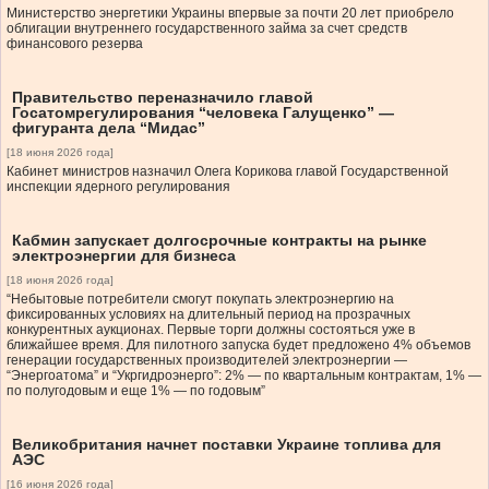
Министерство энергетики Украины впервые за почти 20 лет приобрело
облигации внутреннего государственного займа за счет средств
финансового резерва
Правительство переназначило главой
Госатомрегулирования “человека Галущенко” —
фигуранта дела “Мидас”
[18 июня 2026 года]
Кабинет министров назначил Олега Корикова главой Государственной
инспекции ядерного регулирования
Кабмин запускает долгосрочные контракты на рынке
электроэнергии для бизнеса
[18 июня 2026 года]
“Небытовые потребители смогут покупать электроэнергию на
фиксированных условиях на длительный период на прозрачных
конкурентных аукционах. Первые торги должны состояться уже в
ближайшее время. Для пилотного запуска будет предложено 4% объемов
генерации государственных производителей электроэнергии —
“Энергоатома” и “Укргидроэнерго”: 2% — по квартальным контрактам, 1% —
по полугодовым и еще 1% — по годовым”
Великобритания начнет поставки Украине топлива для
АЭС
[16 июня 2026 года]