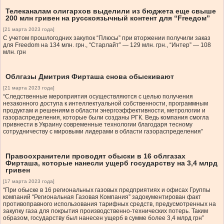
Телеканалам олигархов выделили из бюджета еще свыше
200 млн гривен на русскоязычный контент для “Freeдом”
[21 марта 2023 года]
С учетом прошлогодних закупок “Плюсы” при вторжении получили заказ
для Freedom на 134 млн. грн., “Старлайт” — 129 млн. грн., “Интер” — 108
млн. грн
Облгазы Дмитрия Фирташа снова обыскивают
[21 марта 2023 года]
“Следственные мероприятия осуществляются с целью получения
незаконного доступа к интеллектуальной собственности, программным
продуктам и решениям в области энергоэффективности, метрологии и
газораспределения, которые были созданы РГК. Ведь компания смогла
привнести в Украину современные технологии благодаря тесному
сотрудничеству с мировыми лидерами в области газораспределения”
Правоохранители проводят обыски в 16 облгазах
Фирташа, которые нанесли ущерб государству на 3,4 млрд
гривен
[17 марта 2023 года]
“При обыске в 16 региональных газовых предприятиях и офисах Группы
компаний “Региональная Газовая Компания” задокументирован факт
противоправного использования тарифных средств, предусмотренных на
закупку газа для покрытия производственно-технических потерь. Таким
образом, государству был нанесен ущерб в сумме более 3,4 млрд грн”