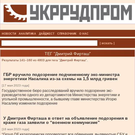
НОВОСТИ
АНАЛИТИКА
ДАЙДЖЕСТ
СПРАВОЧНИК
О НАС
| искать |
ТЕГ "Дмитрий Фирташ"
Результаты 141–160 из 4803 для тега "Дмитрий Фирташ".
ГБР вручило подозрение подчиненному экс-министра
энергетики Насалика из-за схемы на 1,5 млрд гривен
[17 мая 2023 года]
Государственное бюро расследований вручило подозрение экс-
руководителю одного из департаментов Министерства энергетики и
угольной промышленности, а бывшему главе министерства Игорю
Насалику изменили подозрение
У Дмитрия Фирташа в ответ на объявление подозрения в
краже газа заявили о “военном коммунизме”
[16 мая 2023 года]
“Group DF категорически опровергает все обвинения, выдвинутые СБУ и