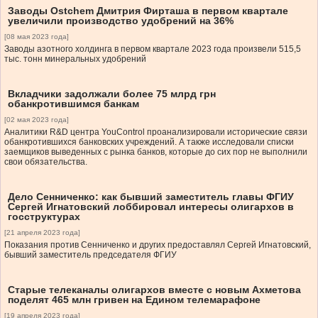
Заводы Ostchem Дмитрия Фирташа в первом квартале
увеличили производство удобрений на 36%
[08 мая 2023 года]
Заводы азотного холдинга в первом квартале 2023 года произвели 515,5
тыс. тонн минеральных удобрений
Вкладчики задолжали более 75 млрд грн
обанкротившимся банкам
[02 мая 2023 года]
Аналитики R&D центра YouControl проанализировали исторические связи
обанкротившихся банковских учреждений. А также исследовали списки
заемщиков выведенных с рынка банков, которые до сих пор не выполнили
свои обязательства.
Дело Сенниченко: как бывший заместитель главы ФГИУ
Сергей Игнатовский лоббировал интересы олигархов в
госструктурах
[21 апреля 2023 года]
Показания против Сенниченко и других предоставлял Сергей Игнатовский,
бывший заместитель председателя ФГИУ
Старые телеканалы олигархов вместе с новым Ахметова
поделят 465 млн гривен на Едином телемарафоне
[19 апреля 2023 года]