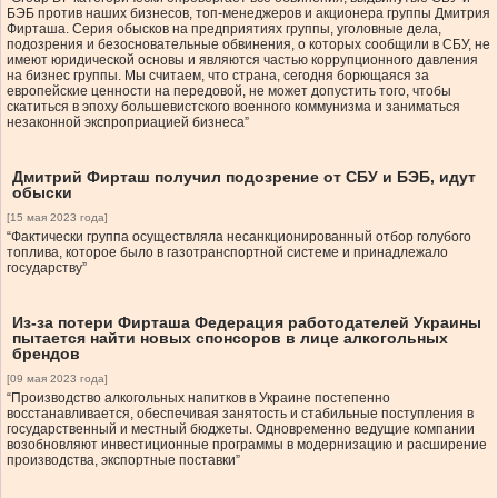
БЭБ против наших бизнесов, топ-менеджеров и акционера группы Дмитрия
Фирташа. Серия обысков на предприятиях группы, уголовные дела,
подозрения и безосновательные обвинения, о которых сообщили в СБУ, не
имеют юридической основы и являются частью коррупционного давления
на бизнес группы. Мы считаем, что страна, сегодня борющаяся за
европейские ценности на передовой, не может допустить того, чтобы
скатиться в эпоху большевистского военного коммунизма и заниматься
незаконной экспроприацией бизнеса”
Дмитрий Фирташ получил подозрение от СБУ и БЭБ, идут
обыски
[15 мая 2023 года]
“Фактически группа осуществляла несанкционированный отбор голубого
топлива, которое было в газотранспортной системе и принадлежало
государству”
Из-за потери Фирташа Федерация работодателей Украины
пытается найти новых спонсоров в лице алкогольных
брендов
[09 мая 2023 года]
“Производство алкогольных напитков в Украине постепенно
восстанавливается, обеспечивая занятость и стабильные поступления в
государственный и местный бюджеты. Одновременно ведущие компании
возобновляют инвестиционные программы в модернизацию и расширение
производства, экспортные поставки”