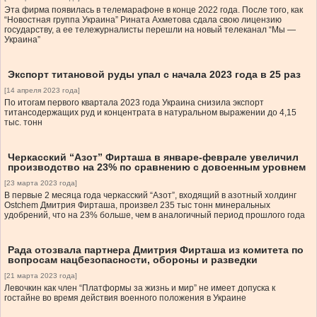
Эта фирма появилась в телемарафоне в конце 2022 года. После того, как
“Новостная группа Украина” Рината Ахметова сдала свою лицензию
государству, а ее тележурналисты перешли на новый телеканал “Мы —
Украина”
Экспорт титановой руды упал с начала 2023 года в 25 раз
[14 апреля 2023 года]
По итогам первого квартала 2023 года Украина снизила экспорт
титансодержащих руд и концентрата в натуральном выражении до 4,15
тыс. тонн
Черкасский “Азот” Фирташа в январе-феврале увеличил
производство на 23% по сравнению с довоенным уровнем
[23 марта 2023 года]
В первые 2 месяца года черкасский “Азот”, входящий в азотный холдинг
Ostchem Дмитрия Фирташа, произвел 235 тыс тонн минеральных
удобрений, что на 23% больше, чем в аналогичный период прошлого года
Рада отозвала партнера Дмитрия Фирташа из комитета по
вопросам нацбезопасности, обороны и разведки
[21 марта 2023 года]
Левочкин как член “Платформы за жизнь и мир” не имеет допуска к
гостайне во время действия военного положения в Украине