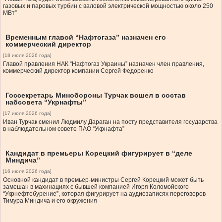
газовых и паровых турбин с валовой электрической мощностью около 250
МВт”
Временным главой “Нафтогаза” назначен его
коммерческий директор
[18 июля 2026 года]
Главой правления НАК “Нафтогаз Украины” назначен член правления,
коммерческий директор компании Сергей Федоренко
Госсекретарь Минобороны Турчак вошел в состав
набсовета “Укрнафты”
[17 июля 2026 года]
Иван Турчак сменил Людмилу Дараган на посту представителя государства
в наблюдательном совете ПАО “Укрнафта”
Кандидат в премьеры Корецкий фигурирует в “деле
Миндича”
[16 июля 2026 года]
Основной кандидат в премьер-министры Сергей Корецкий может быть
замешан в махинациях с бывшей компанией Игоря Коломойского
“Укрнефтебурение”, которая фигурирует на аудиозаписях переговоров
Тимура Миндича и его окружения