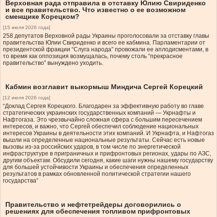
Верховная рада отправила в отставку Юлию Свириденко
и все правительство. Что известно о ее возможном
сменщике Корецком?
[15 июля 2026 года]
258 депутатов Верховной рады Украины проголосовали за отставку главы
правительства Юлии Свириденко и всего ее кабмина. Парламентарии от
президентской фракции “Слуга народа” провожали ее аплодисментами, в
то время как оппозиция возмущалась, почему столь “прекрасное
правительство” вынуждено уходить.
Кабмин возглавит выкормыш Миндича Сергей Корецкий
[12 июля 2026 года]
“Доклад Сергея Корецкого. Благодарен за эффективную работу во главе
стратегических украинских государственных компаний — Укрнафты и
Нафтогаза. Это чрезвычайно сложная сфера с большим пересечением
интересов, и важно, что Сергей обеспечил соблюдение национальных
интересов Украины в деятельности этих компаний. И Укрнафта, и Нафтогаз
вышли на определенные национальные результаты. Сейчас есть новые
вызовы из-за российских ударов, в том числе по энергетической
инфраструктуре в приграничных и прифронтовых регионах, удары по АЗС,
другим объектам. Обсудили сегодня, какие шаги нужны нашему государству
для большей устойчивости Украины и обеспечения определенных
результатов в рамках обновленной политической стратегии нашего
государства”
Правительство и нефтетрейдеры договорились о
решениях для обеспечения топливом прифронтовых