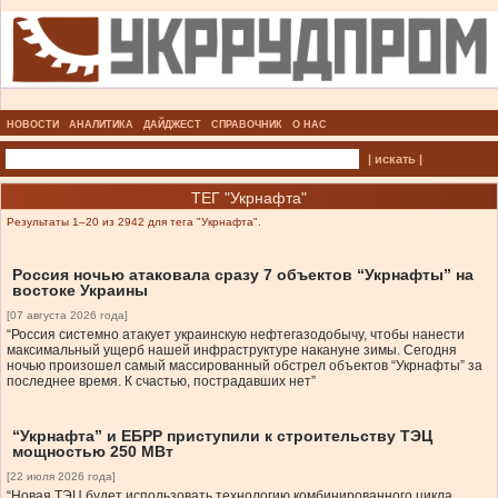
НОВОСТИ
АНАЛИТИКА
ДАЙДЖЕСТ
СПРАВОЧНИК
О НАС
| искать |
ТЕГ "Укрнафта"
Результаты 1–20 из 2942 для тега "Укрнафта".
Россия ночью атаковала сразу 7 объектов “Укрнафты” на
востоке Украины
[07 августа 2026 года]
“Россия системно атакует украинскую нефтегазодобычу, чтобы нанести
максимальный ущерб нашей инфраструктуре накануне зимы. Сегодня
ночью произошел самый массированный обстрел объектов “Укрнафты” за
последнее время. К счастью, пострадавших нет”
“Укрнафта” и ЕБРР приступили к строительству ТЭЦ
мощностью 250 МВт
[22 июля 2026 года]
“Новая ТЭЦ будет использовать технологию комбинированного цикла