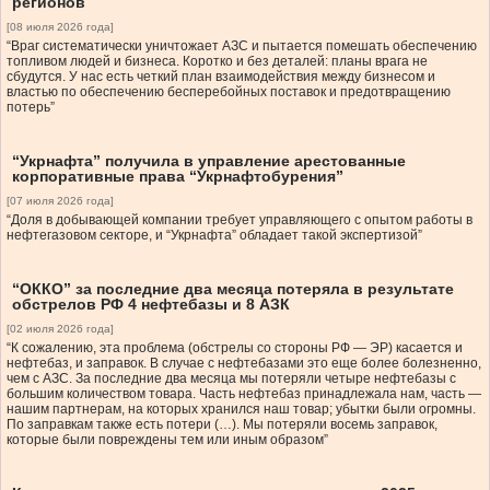
регионов
[08 июля 2026 года]
“Враг систематически уничтожает АЗС и пытается помешать обеспечению
топливом людей и бизнеса. Коротко и без деталей: планы врага не
сбудутся. У нас есть четкий план взаимодействия между бизнесом и
властью по обеспечению бесперебойных поставок и предотвращению
потерь”
“Укрнафта” получила в управление арестованные
корпоративные права “Укрнафтобурения”
[07 июля 2026 года]
“Доля в добывающей компании требует управляющего с опытом работы в
нефтегазовом секторе, и “Укрнафта” обладает такой экспертизой”
“ОККО” за последние два месяца потеряла в результате
обстрелов РФ 4 нефтебазы и 8 АЗК
[02 июля 2026 года]
“К сожалению, эта проблема (обстрелы со стороны РФ — ЭР) касается и
нефтебаз, и заправок. В случае с нефтебазами это еще более болезненно,
чем с АЗС. За последние два месяца мы потеряли четыре нефтебазы с
большим количеством товара. Часть нефтебаз принадлежала нам, часть —
нашим партнерам, на которых хранился наш товар; убытки были огромны.
По заправкам также есть потери (…). Мы потеряли восемь заправок,
которые были повреждены тем или иным образом”