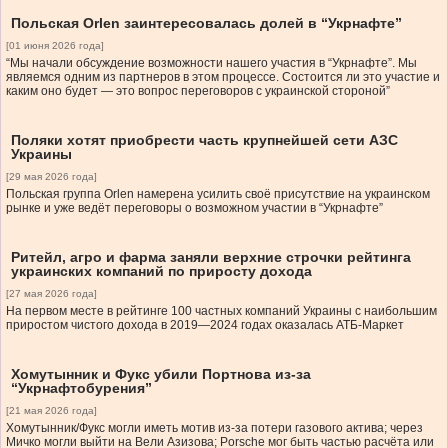
Польская Orlen заинтересовалась долей в “Укрнафте”
[01 июня 2026 года]
“Мы начали обсуждение возможности нашего участия в “Укрнафте”. Мы
являемся одним из партнеров в этом процессе. Состоится ли это участие и
каким оно будет — это вопрос переговоров с украинской стороной”
Поляки хотят приобрести часть крупнейшей сети АЗС
Украины
[29 мая 2026 года]
Польская группа Orlen намерена усилить своё присутствие на украинском
рынке и уже ведёт переговоры о возможном участии в “Укрнафте”
Ритейл, агро и фарма заняли верхние строчки рейтинга
украинских компаний по приросту дохода
[27 мая 2026 года]
На первом месте в рейтинге 100 частных компаний Украины с наибольшим
приростом чистого дохода в 2019—2024 годах оказалась АТБ-Маркет
Хомутынник и Фукс убили Портнова из-за
“Укрнафтобурения”
[21 мая 2026 года]
Хомутынник/Фукс могли иметь мотив из-за потери газового актива; через
Мичко могли выйти на Вели Азизова; Porsche мог быть частью расчёта или