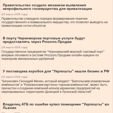
Правительство создало механизм выявления
непрофильного госимущества для приватизации
[22 марта 2026 года]
Правительство утвердило порядок формирования перечня
государственного и коммунального имущества, что позволит выводить на
приватизацию сотни объектов
В порту Черноморска портовые услуги будут
предоставлять через Prozorro.Продаж
[19 марта 2026 года]
Государственное предприятие “Черноморский морской торговый порт”
впервые объявило в системе Prozzoro.Продажи онлайн-аукцион по
перегрузке минеральных удобрений
У поставщика коробок для “Укрпошты” нашли бизнес в РФ
[10 марта 2026 года]
“Бизнесмен Геннадий Минин, который владеет “Трипольским упаковочным
комбинатом” и “Рубежанским картонно-тарным комбинатом”, может быть
причастен к созданию компаний-клонов украинских предприятий на
оккупированных территориях Донецкой и Луганской областей”
Владелец АТБ по ошибке купил помещение “Укрпошты” во
Львове