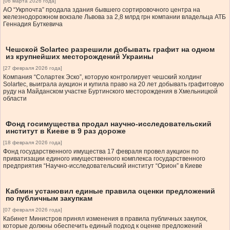
[06 марта 2026 года]
АО “Укрпочта” продала здания бывшего сортировочного центра на
железнодорожном вокзале Львова за 2,8 млрд грн компании владельца АТБ
Геннадия Буткевича
Чешской Solartec разрешили добывать графит на одном
из крупнейших месторождений Украины
[27 февраля 2026 года]
Компания “Солартек Эско”, которую контролирует чешский холдинг
Solartec, выиграла аукцион и купила право на 20 лет добывать графитовую
руду на Майданском участке Буртинского месторождения в Хмельницкой
области
Фонд госимущества продал научно-исследовательский
институт в Киеве в 9 раз дороже
[18 февраля 2026 года]
Фонд государственного имущества 17 февраля провел аукцион по
приватизации единого имущественного комплекса государственного
предприятия “Научно-исследовательский институт “Орион” в Киеве
Кабмин установил единые правила оценки предложений
по публичным закупкам
[07 февраля 2026 года]
Кабинет Министров принял изменения в правила публичных закупок,
которые должны обеспечить единый подход к оценке предложений