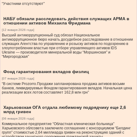
“Участники отсутствуют”
НАБУ обязали расследовать действия служащих АРМА в
отношении активов Михаила Фридмана
[12 января 2026 года]
Высший антикоррупционный суд обязал Национальное
антикоррупционное бюро начать досудебное расследование в отношении
служащих Агентства по управлению и розыску активов по подозрению в
злоупотреблении властью при отборе управляющего активов IDS
Ukraine — производителя минеральной воды “Моршинская” и
“Миргородская”
Фонд гарантирования вкладов физлиц
[07 января 2026 года]
“В системе Prozorro.Продажи запланирована продажа активов восьми
банков, ликвидируемых Фондом гарантирования вкладов. Начальная цена
реализации всех лотов составляет 162,8 млн грн”
Харьковская ОГА отдала любимому подрядчику еще 2,6
млрд гривен
[06 января 2026 года]
Коммунальное предприятие “Областная клиническая больница”
Харьковского облсовета заключило соглашение с консорциумом “Билдинг
групп” стоимостью 2,64 миллиарда гривен на реконструкцию зданий с
устройством защитного сооружения гражданской защиты