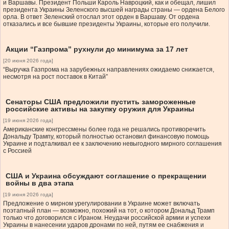
и Варшавы. Президент Польши Кароль Навроцкий, как и обещал, лишил
президента Украины Зеленского высшей награды страны — ордена Белого
орла. В ответ Зеленский отослал этот орден в Варшаву. От ордена
отказались и все бывшие президенты Украины, которые его получили.
Акции “Газпрома” рухнули до минимума за 17 лет
[20 июня 2026 года]
“Выручка Газпрома на зарубежных направлениях ожидаемо снижается,
несмотря на рост поставок в Китай”
Сенаторы США предложили пустить замороженные
российские активы на закупку оружия для Украины
[19 июня 2026 года]
Американские конгрессмены более года не решались противоречить
Дональду Трампу, который полностью остановил финансовую помощь
Украине и подталкивал ее к заключению невыгодного мирного соглашения
с Россией
США и Украина обсуждают соглашение о прекращении
войны в два этапа
[19 июня 2026 года]
Предложение о мирном урегулировании в Украине может включать
поэтапный план — возможно, похожий на тот, о котором Дональд Трамп
только что договорился с Ираном. Неудачи российской армии и успехи
Украины в нанесении ударов дронами по ней, путям ее снабжения и