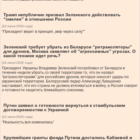
Трамп непублично призвал Зеленского действовать
“смелее” в отношении России
[24 июня 2026 года]
“Президент верит в принцип „мир через силу“”
Зеленский требует убрать из Беларуси “ретрансляторы”
для дронов, Москва заявляет об “агрессивных” угрозах. О
какой технике идет речь?
[24 июня 2026 года]
Президент Украины Владимир Зеленский потребовал от Беларуси в
течение недели убрать со своей территории то, что он назвал
“ретрансляторами” для российских дронов, которые наносят удары по
украинской территории. Белорусский лидер Александр Лукашенко
настаивает, что его страна не должна втягиваться в войну, а Россия говорит
о готовности защитить ближайшего союзника.
Путин заявил о готовности вернуться к стамбульским
договоренностям с Украиной
[23 июня 2026 года]
“Реальность вся изменилась”
Крупнейшие гранты фонда Путина достались Кабаевой и