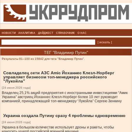
НОВОСТИ
АНАЛИТИКА
ДАЙДЖЕСТ
СПРАВОЧНИК
О НАС
| искать |
ТЕГ "Владимир Путин"
Результаты 81–100 из 15842 для тега "Владимир Путин".
Совладелец сети АЗС Amic Йоханнес Клезл-Норберг
управляет бизнесом топ-менеджера российского
“Лукойла”
[24 июня 2026 года]
Владелец 25,1% акций предприятия с иностранными инвестициями “Амик
Украина” австриец Йоханнес Клезл-Норберг более 10 лет руководит
компанией, принадлежащей топ-менеджеру “Лукойла” Сергею Зенкину
Украина создала Путину сразу 4 проблемы одновременно
[24 июня 2026 года]
Украина в большом количестве использует дроны и ракеты, чтобы
наносить ущерб российской военной машине