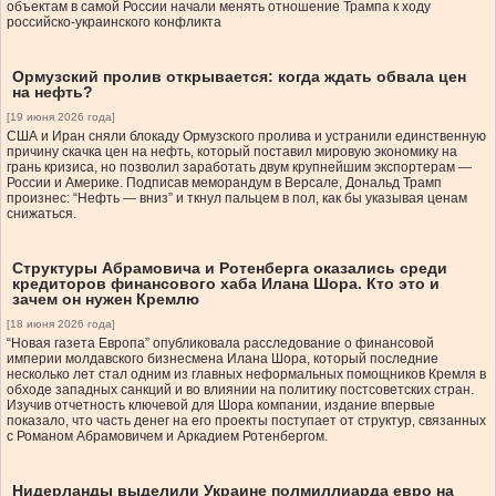
объектам в самой России начали менять отношение Трампа к ходу
российско-украинского конфликта
Ормузский пролив открывается: когда ждать обвала цен
на нефть?
[19 июня 2026 года]
США и Иран сняли блокаду Ормузского пролива и устранили единственную
причину скачка цен на нефть, который поставил мировую экономику на
грань кризиса, но позволил заработать двум крупнейшим экспортерам —
России и Америке. Подписав меморандум в Версале, Дональд Трамп
произнес: “Нефть — вниз” и ткнул пальцем в пол, как бы указывая ценам
снижаться.
Структуры Абрамовича и Ротенберга оказались среди
кредиторов финансового хаба Илана Шора. Кто это и
зачем он нужен Кремлю
[18 июня 2026 года]
“Новая газета Европа” опубликовала расследование о финансовой
империи молдавского бизнесмена Илана Шора, который последние
несколько лет стал одним из главных неформальных помощников Кремля в
обходе западных санкций и во влиянии на политику постсоветских стран.
Изучив отчетность ключевой для Шора компании, издание впервые
показало, что часть денег на его проекты поступает от структур, связанных
с Романом Абрамовичем и Аркадием Ротенбергом.
Нидерланды выделили Украине полмиллиарда евро на