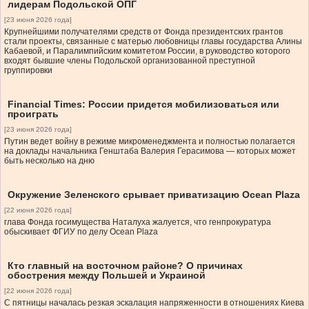
лидерам Подольской ОПГ
[23 июня 2026 года]
Крупнейшими получателями средств от Фонда президентских грантов
стали проекты, связанные с матерью любовницы главы государства Алины
Кабаевой, и Паралимпийским комитетом России, в руководство которого
входят бывшие члены Подольской организованной преступной
группировки
Financial Times: России придется мобилизоваться или
проиграть
[23 июня 2026 года]
Путин ведет войну в режиме микроменеджмента и полностью полагается
на доклады начальника Генштаба Валерия Герасимова — которых может
быть несколько на дню
Окружение Зеленского срывает приватизацию Ocean Plaza
[22 июня 2026 года]
глава Фонда госимущества Наталуха жалуется, что генпрокуратура
обыскивает ФГИУ по делу Ocean Plaza
Кто главный на восточном районе? О причинах
обострения между Польшей и Украиной
[22 июня 2026 года]
С пятницы началась резкая эскалация напряженности в отношениях Киева