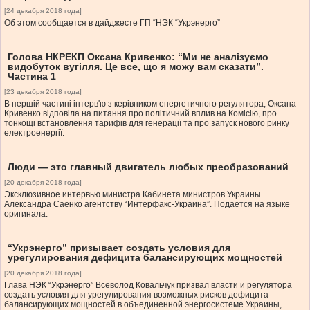
[24 декабря 2018 года]
Об этом сообщается в дайджесте ГП “НЭК “Укрэнерго”
Голова НКРЕКП Оксана Кривенко: “Ми не аналізуємо
видобуток вугілля. Це все, що я можу вам сказати”.
Частина 1
[23 декабря 2018 года]
В першій частині інтерв'ю з керівником енергетичного регулятора, Оксана
Кривенко відповіла на питання про політичний вплив на Комісію, про
тонкощі встановлення тарифів для генерації та про запуск нового ринку
електроенергії.
Люди — это главный двигатель любых преобразований
[20 декабря 2018 года]
Эксклюзивное интервью министра Кабинета министров Украины
Александра Саенко агентству “Интерфакс-Украина”. Подается на языке
оригинала.
“Укрэнерго” призывает создать условия для
урегулирования дефицита балансирующих мощностей
[20 декабря 2018 года]
Глава НЭК “Укрэнерго” Всеволод Ковальчук призвал власти и регулятора
создать условия для урегулирования возможных рисков дефицита
балансирующих мощностей в объединенной энергосистеме Украины,