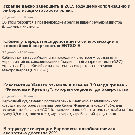
Украине важно завершить в 2019 году демонополизацию и
либерализацию газового рынка
[29 декабря 2018 года]
Об этом говорится в предновогоднем релизе вице-премьер-министра
Владимира Кистиона
Кабмин утвердил план действий по синхронизации с
европейской энергосетью ENTSO-E
[27 декабря 2018 года]
Кабинет министров Украины на заседании в четверг утвердил план
мероприятий по синхронизации объединенной энергосистемы (ОЭС)
Украины с Европейской сетью системных операторов передачи
электроэнергии (ENTSO-E).
Константину Жеваго отказали в иске на 3,9 млрд гривен к
“Финансам и Кредиту”, который он довел до банкротства
[26 декабря 2018 года]
Верховный суд отменил постановление Киевского апелляционного
хозсуда, по которому ликвидатора банка “Финансы и кредит” обязали
включить требования ЧАО “Полтавский горно-обогатительный комбинат” на
сумму 3,9 млрд гривен в седьмую очередь требований кредиторов
В структуре генерации Евросоюза возобновляемая
энергетика достигла 29%