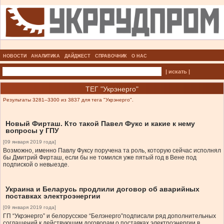
НОВОСТИ
АНАЛИТИКА
ДАЙДЖЕСТ
СПРАВОЧНИК
О НАС
| искать |
ТЕГ "Укрэнерго"
Результаты 3281–3300 из 3837 для тега "Укрэнерго".
Новый Фирташ. Кто такой Павел Фукс и какие к нему
вопросы у ГПУ
[09 января 2019 года]
Возможно, именно Павлу Фуксу поручена та роль, которую сейчас исполнял
бы Дмитрий Фирташ, если бы не томился уже пятый год в Вене под
подпиской о невыезде.
Украина и Беларусь продлили договор об аварийных
поставках электроэнергии
[09 января 2019 года]
ГП “Укрэнерго” и белорусское “Белэнерго”подписали ряд дополнительных
соглашений к действующим договорам о поставках электроэнергии в