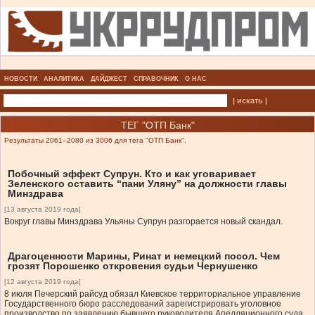
НОВОСТИ
АНАЛИТИКА
ДАЙДЖЕСТ
СПРАВОЧНИК
О НАС
| искать |
ТЕГ "ОТП Банк"
Результаты 2061–2080 из 3006 для тега "ОТП Банк".
Побочный эффект Супрун. Кто и как уговаривает
Зеленского оставить “пани Уляну” на должности главы
Минздрава
[13 августа 2019 года]
Вокруг главы Минздрава Ульяны Супрун разгорается новый скандал.
Драгоценности Марины, Ринат и немецкий посол. Чем
грозят Порошенко откровения судьи Чернушенко
[12 августа 2019 года]
8 июля Печерский райсуд обязал Киевское территориальное управление
Государственного бюро расследований зарегистрировать уголовное
производство по заявлению бывшего руководителя Апелляционного суда