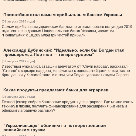
Приватбанк стал самым прибыльным банком Украины
[08 августа 2019 года]
Самым прибыльным украинским банком по итогам первого полугодия 2019
года, согласно данным Национального банка Украины, является
“ПриватБанк” с 18,289 млрд грн чистой прибыли
Александр Дубинский: “Идеально, если бы Богдан стал
премьером, а Портнов — генпрокурором”
[07 августа 2019 года]
Известный журналист, ставший депутатом от “Слуги народа”, рассказал
“Стране” о карьере нардепа, конфликтах с однопартийцами, о том, как не
брал деньги у Коломойского, и о том, чем Богдан угрожает людям Сороса .
Какие продукты предлагают банки для аграриев
[05 августа 2019 года]
БизнесЦензор собрал банковские продукты для аграриев. Где можно взять
технику в лизинг, получить финансирование для расширения бизнеса и
оформить аграрную расписку?
“Укрзализныцю” обвиняют в потворствовании
российским грузам