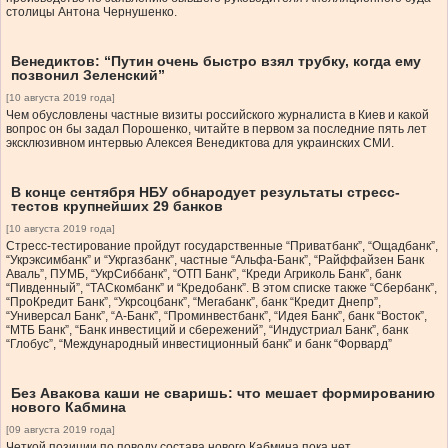
столицы Антона Чернушенко.
Венедиктов: “Путин очень быстро взял трубку, когда ему
позвонил Зеленский”
[10 августа 2019 года]
Чем обусловлены частные визиты российского журналиста в Киев и какой
вопрос он бы задал Порошенко, читайте в первом за последние пять лет
эксклюзивном интервью Алексея Венедиктова для украинских СМИ.
В конце сентября НБУ обнародует результаты стресс-
тестов крупнейших 29 банков
[10 августа 2019 года]
Стресс-тестирование пройдут государственные “Приватбанк”, “Ощадбанк”,
“Укрэксимбанк” и “Укргазбанк”, частные “Альфа-Банк”, “Райффайзен Банк
Аваль”, ПУМБ, “УкрСиббанк”, “ОТП Банк”, “Креди Агриколь Банк”, банк
“Пивденный”, “ТАСкомбанк” и “Кредобанк”. В этом списке также “Сбербанк”,
“ПроКредит Банк”, “Укрсоцбанк”, “Мегабанк”, банк “Кредит Днепр”,
“Универсал Банк”, “А-Банк”, “Проминвестбанк”, “Идея Банк”, банк “Восток”,
“МТБ Банк”, “Банк инвестиций и сбережений”, “Индустриал Банк”, банк
“Глобус”, “Международный инвестиционный банк” и банк “Форвард”
Без Авакова каши не сваришь: что мешает формированию
нового Кабмина
[09 августа 2019 года]
Четкой позиции по поводу состава нового Кабмина пока нет.