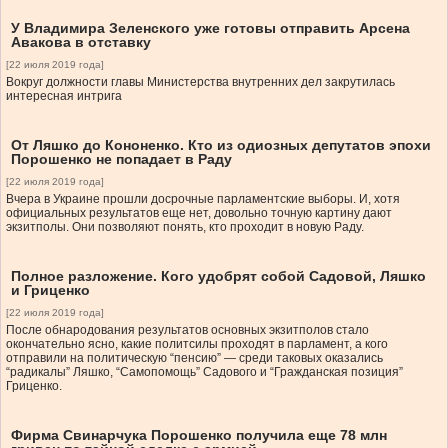
У Владимира Зеленского уже готовы отправить Арсена
Авакова в отставку
[22 июля 2019 года]
Вокруг должности главы Министерства внутренних дел закрутилась
интересная интрига
От Ляшко до Кононенко. Кто из одиозных депутатов эпохи
Порошенко не попадает в Раду
[22 июля 2019 года]
Вчера в Украине прошли досрочные парламентские выборы. И, хотя
официальных результатов еще нет, довольно точную картину дают
экзитполы. Они позволяют понять, кто проходит в новую Раду.
Полное разложение. Кого удобрят собой Садовой, Ляшко
и Гриценко
[22 июля 2019 года]
После обнародования результатов основных экзитполов стало
окончательно ясно, какие политсилы проходят в парламент, а кого
отправили на политическую “пенсию” — среди таковых оказались
“радикалы” Ляшко, “Самопомощь” Садового и “Гражданская позиция”
Гриценко.
Фирма Свинарчука Порошенко получила еще 78 млн