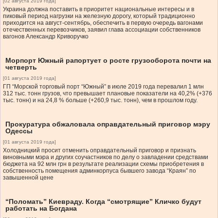
[02 августа 2019 года]
Украина должна поставить в приоритет национальные интересы и в
пиковый период нагрузки на железную дорогу, который традиционно
приходится на август-сентябрь, обеспечить в первую очередь вагонами
отечественных перевозчиков, заявил глава ассоциации собственников
вагонов Александр Криворучко
Морпорт Южный рапортует о росте грузооборота почти на
четверть
[01 августа 2019 года]
ГП “Морской торговый порт “Южный” в июле 2019 года перевалил 1 млн
312 тыс. тонн грузов, что превышает плановые показатели на 40,2% (+376
тыс. тонн) и на 24,8 % больше (+260,9 тыс. тонн), чем в прошлом году.
Прокуратура обжаловала оправдательный приговор мэру
Одессы
[01 августа 2019 года]
Холодницкий просит отменить оправдательный приговор и признать
виновными мэра и других соучастников по делу о завладении средствами
бюджета на 92 млн грн в результате реализации схемы приобретения в
собственность помещения админкорпуса бывшего завода “Краян” по
завышенной цене
“Поломать” Киевраду. Когда “смотрящие” Кличко будут
работать на Богдана