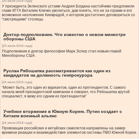
[30 июля 2019 года]
У президента Зеленского устами Андрея Богдана настойчиво предложили
главе КГГА Виталию Кличко уволиться, дав понять, что не за горами и его
возможное низложение Киеврадой, о котором достаточно договориться со
“смотрящими” столицы.
Доктор-подполковник. Что известно о новом министре
обороны США
[25 июля 2019 года]
Подполковник и доктор философии Марк Эспер стал новым главой
Минобороны США.
Руслан Рябошапка рассматривается как один из
кандидатов на должность генпрокурора
[24 июля 2019 года]
“Может быть, это один из вариантов, один из претендентов. С самого
начала моей президентской кампании я говорил, что Рябошапка крутой
специалист, я вижу его одним из претендентов”
Учебное вторжение в Южную Корею. Путин создает с
Китаем военный альянс
[24 июля 2019 года]
Провокации российских и китайских самолетов направлены на замер
времени реакции и взаимодействия элементов системы ПВО Южной Кореи.