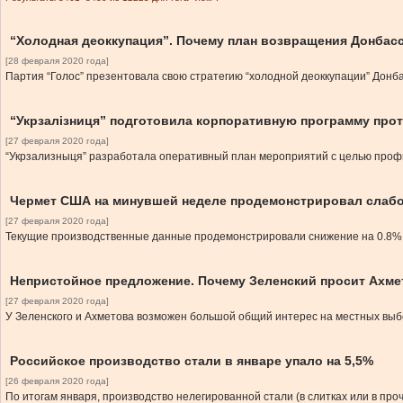
“Холодная деоккупация”. Почему план возвращения Донбас
[28 февраля 2020 года]
Партия “Голос” презентовала свою стратегию “холодной деоккупации” Донба
“Укрзалізниця” подготовила корпоративную программу про
[27 февраля 2020 года]
“Укрзализныця” разработала оперативный план мероприятий с целью проф
Чермет США на минувшей неделе продемонстрировал слабо
[27 февраля 2020 года]
Текущие производственные данные продемонстрировали снижение на 0.8% к 
Непристойное предложение. Почему Зеленский просит Ахме
[27 февраля 2020 года]
У Зеленского и Ахметова возможен большой общий интерес на местных выб
Российское производство стали в январе упало на 5,5%
[26 февраля 2020 года]
По итогам января, производство нелегированной стали (в слитках или в пр