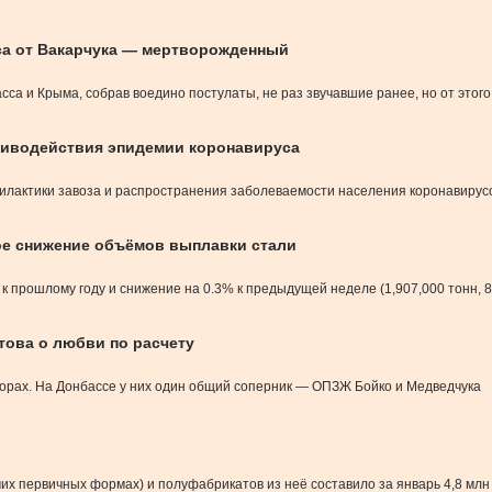
са от Вакарчука — мертворожденный
сса и Крыма, собрав воедино постулаты, не раз звучавшие ранее, но от этог
тиводействия эпидемии коронавируса
илактики завоза и распространения заболеваемости населения коронавирус
е снижение объёмов выплавки стали
прошлому году и снижение на 0.3% к предыдущей неделе (1,907,000 тонн, 8
това о любви по расчету
орах. На Донбассе у них один общий соперник — ОПЗЖ Бойко и Медведчука
очих первичных формах) и полуфабрикатов из неё составило за январь 4,8 мл