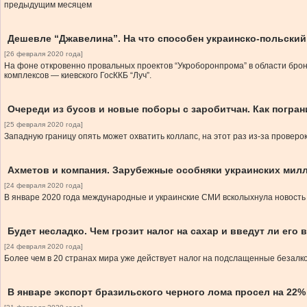
предыдущим месяцем
Дешевле “Джавелина”. На что способен украинско-польский
[26 февраля 2020 года]
На фоне откровенно провальных проектов “Укроборонпрома” в области брон
комплексов — киевского ГосККБ “Луч”.
Очереди из бусов и новые поборы с заробитчан. Как погран
[25 февраля 2020 года]
Западную границу опять может охватить коллапс, на этот раз из-за проверок
Ахметов и компания. Зарубежные особняки украинских мил
[24 февраля 2020 года]
В январе 2020 года международные и украинские СМИ всколыхнула новость 
Будет несладко. Чем грозит налог на сахар и введут ли его 
[24 февраля 2020 года]
Более чем в 20 странах мира уже действует налог на подслащенные безалко
В январе экспорт бразильского черного лома просел на 22%