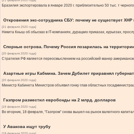
[21 февраля 2020 года]
Бразилия экспортировала в январе 2020 г. приблизительно 50 тыс. т черног
Откровения экс-сотрудника СБУ: почему не существует ХНР 
[21 февраля 2020 года]
Никита Кныш об обысках в IT-компаниях, дурацких приказах, курьезах, прос
Спорные острова. Почему Россия позарилась на территори
[20 февраля 2020 года]
Стратегия РФ является переосмыслением на российский манер американско
Азартные игры Кабмина. Зачем Дубилет приравнял губерна
[20 февраля 2020 года]
Министр Кабинета Министров объявил гонку глав областных госадминистраций. О
Газпром разместил евробонды на 2 млрд. долларов
[19 февраля 2020 года]
Во вторник, 18 февраля, “Газпром” снова вышел на рынок валютного капита
У Авакова ищут трубу
[18 февраля 2020 года]