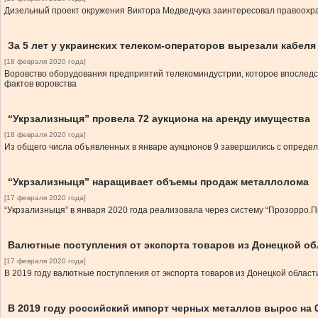
Дизельный проект окружения Виктора Медведчука заинтересовал правоохр
За 5 лет у украинских телеком-операторов вырезали кабеля
[18 февраля 2020 года]
Воровство оборудования предприятий телекоминдустрии, которое впоследств
фактов воровства
“Укрзализныця” провела 72 аукциона на аренду имущества
[18 февраля 2020 года]
Из общего числа объявленных в январе аукционов 9 завершились с опреде
“Укрзализныця” наращивает объемы продаж металлолома
[17 февраля 2020 года]
“Укрзализныця” в января 2020 года реализовала через систему “Прозорро.П
Валютные поступления от экспорта товаров из Донецкой об
[17 февраля 2020 года]
В 2019 году валютные поступления от экспорта товаров из Донецкой област
В 2019 году российский импорт черных металлов вырос на 