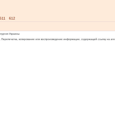
611
612
ллургия Украины
 Перепечатка, копирование или воспроизведение информации, содержащей ссылку на агентс