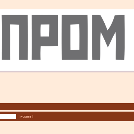
| искать |