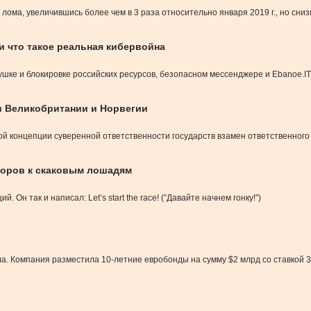
о лома, увеличившись более чем в 3 раза относительно января 2019 г., но сн
и что такое реальная кибервойна
лушке и блокировке российских ресурсов, безопасном мессенджере и Ebanoe.IT
и Великобритании и Норвегии
й концепции суверенной ответственности государств взамен ответственного
торов к скаковым лошадям
н так и написал: Let’s start the race! (”Давайте начнем гонку!”)
ла. Компания разместила 10-летние евробонды на сумму $2 млрд со ставкой 