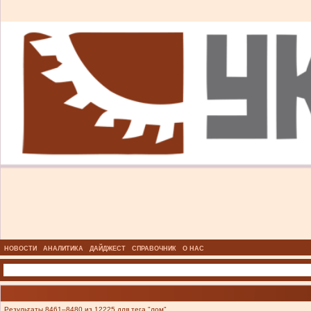
НОВОСТИ
АНАЛИТИКА
ДАЙДЖЕСТ
СПРАВОЧНИК
О НАС
Результаты 8461–8480 из 12225 для тега "лом".