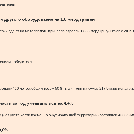
анителей.
 и другого оборудования на 1,8 млрд гривен
ии сдают на металлолом, принесло отрасли 1,838 млрд грн убытков с 2015 п
лением победителя
родажи” 20 лотов, общим весом 50,8 тысяч тонн на сумму 217,9 миллиона гри
ласти за год уменьшились на 4,4%
и (без учета части временно оккупированной территории) составили 4633,5 м
0,6%