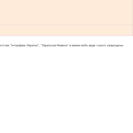
тва "Iнтерфакс-Україна", "Українськi Новини" в каком-либо виде строго запрещены