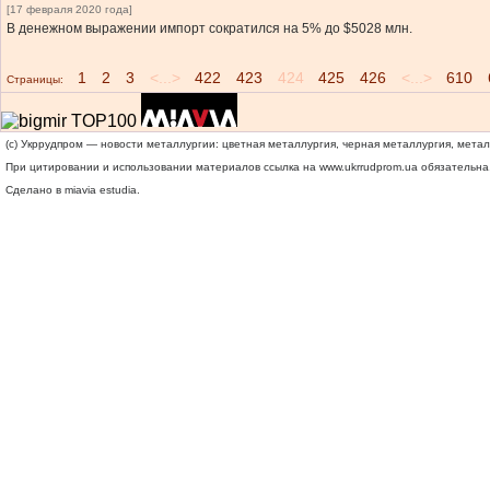
[17 февраля 2020 года]
В денежном выражении импорт сократился на 5% до $5028 млн.
1
2
3
<...>
422
423
424
425
426
<...>
610
Страницы:
(c) Укррудпром — новости металлургии: цветная металлургия, черная металлургия, мета
При цитировании и использовании материалов ссылка на
www.ukrrudprom.ua
обязательна.
Сделано в miavia estudia.