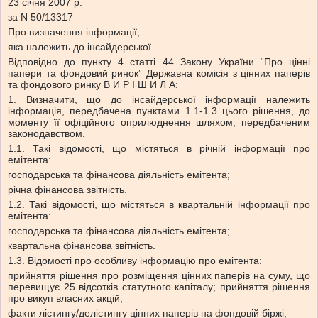
23 січня 2007 р.
за N 50/13317
Про визначення інформації,
яка належить до інсайдерської
Відповідно до пункту 4 статті 44 Закону України “Про цінні
папери та фондовий ринок” Державна комісія з цінних паперів
та фондового ринку В И Р І Ш И Л А:
1. Визначити, що до інсайдерської інформації належить
інформація, передбачена пунктами 1.1-1.3 цього рішення, до
моменту її офіційного оприлюднення шляхом, передбаченим
законодавством.
1.1. Такі відомості, що містяться в річній інформації про
емітента:
господарська та фінансова діяльність емітента;
річна фінансова звітність.
1.2. Такі відомості, що містяться в квартальній інформації про
емітента:
господарська та фінансова діяльність емітента;
квартальна фінансова звітність.
1.3. Відомості про особливу інформацію про емітента:
прийняття рішення про розміщення цінних паперів на суму, що
перевищує 25 відсотків статутного капіталу; прийняття рішення
про викуп власних акцій;
факти лістингу/делістингу цінних паперів на фондовій біржі;