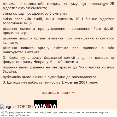
отримання позики або кредиту на суму, що перевищує 25
відсотків активів емітента;
зміна складу посадових осіб емітента;
зміна власників акцій, яким належить 10 і більше відсотків
голосуючих акцій;
рішення емітента про утворення, припинення його філій,
представництв;
рішення вищого органу емітента про зменшення статутного
капіталу;
рішення вищого органу емітента про припинення або
банкрутство емітента.
2. Керівнику апарату Державної комісії з цінних паперів та
фондового ринку Непрану М.І. забезпечити:
подання цього рішення на реєстрацію до Міністерства юстиції
України;
публікацію цього рішення відповідно до законодавства.
3. Це рішення набирає чинності
з 1 жовтня 2007 року
.
версия для печати >>
(c) Укррудпром — новости металлургии: цветная металлургия, черная металлургия,
металлургия Украины