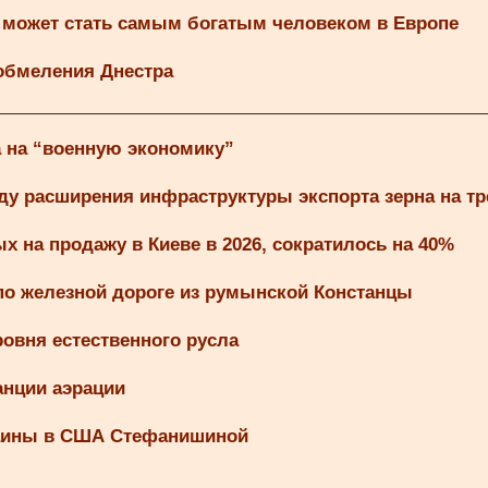
 может стать самым богатым человеком в Европе
 обмеления Днестра
а на “военную экономику”
ду расширения инфраструктуры экспорта зерна на т
 на продажу в Киеве в 2026, сократилось на 40%
по железной дороге из румынской Констанцы
овня естественного русла
анции аэрации
раины в США Стефанишиной