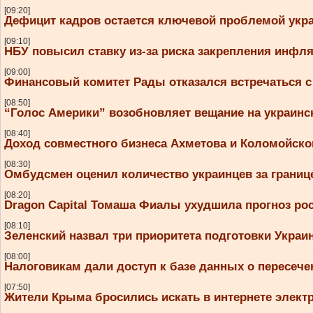
[09:20]
Дефицит кадров остается ключевой проблемой укра
[09:10]
НБУ повысил ставку из-за риска закрепления инфл
[09:00]
Финансовый комитет Рады отказался встречаться с
[08:50]
“Голос Америки” возобновляет вещание на украинс
[08:40]
Доход совместного бизнеса Ахметова и Коломойског
[08:30]
Омбудсмен оценил количество украинцев за границе
[08:20]
Dragon Capital Томаша Фиалы ухудшила прогноз ро
[08:10]
Зеленский назвал три приоритета подготовки Украи
[08:00]
Налоговикам дали доступ к базе данных о пересеч
[07:50]
Жители Крыма бросились искать в интернете элект