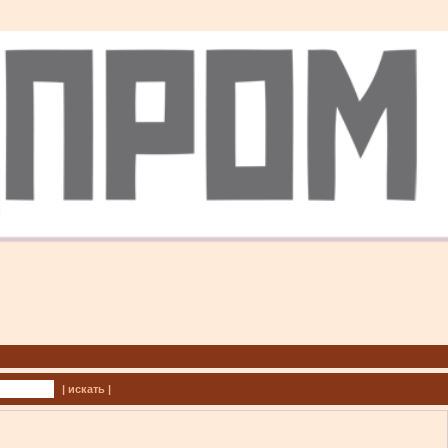
| искать |