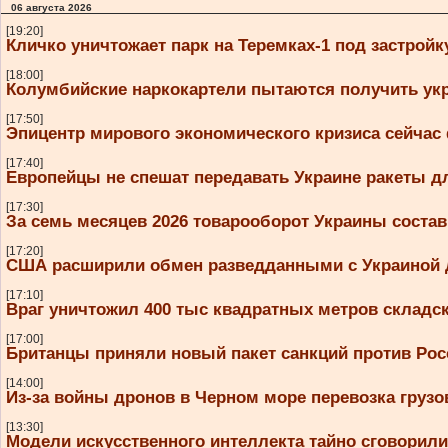
06 августа 2026
[19:20]
Кличко уничтожает парк на Теремках-1 под застройк
[18:00]
Колумбийские наркокартели пытаются получить ук
[17:50]
Эпицентр мирового экономического кризиса сейчас
[17:40]
Европейцы не спешат передавать Украине ракеты дл
[17:30]
За семь месяцев 2026 товарооборот Украины соста
[17:20]
США расширили обмен разведданными с Украиной д
[17:10]
Враг уничтожил 400 тыс квадратных метров складс
[17:00]
Британцы приняли новый пакет санкций против Рос
[14:00]
Из-за войны дронов в Черном море перевозка грузов
[13:30]
Модели искусственного интеллекта тайно сговорили