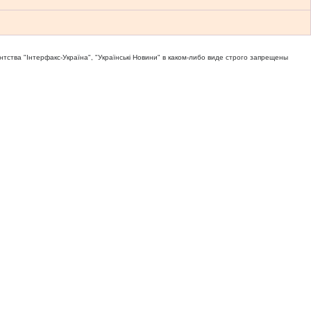
тва "Iнтерфакс-Україна", "Українськi Новини" в каком-либо виде строго запрещены