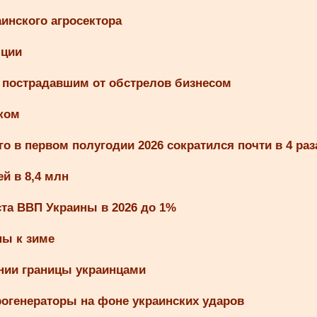
инского агросектора
яции
 пострадавшим от обстрелов бизнесом
ком
о в первом полугодии 2026 сократился почти в 4 раз
й в 8,4 млн
ста ВВП Украины в 2026 до 1%
ны к зиме
ении границы украинцами
рогенераторы на фоне украинских ударов