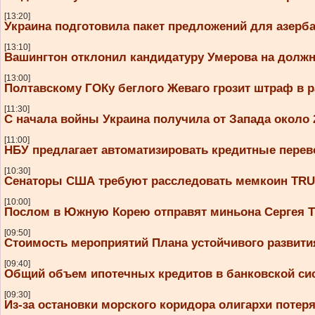
[13:20]
Украина подготовила пакет предложений для азерб
[13:10]
Вашингтон отклонил кандидатуру Умерова на долж
[13:00]
Полтавскому ГОКу беглого Жеваго грозит штраф в р
[11:30]
С начала войны Украина получила от Запада около
[11:00]
НБУ предлагает автоматизировать кредитные перев
[10:30]
Сенаторы США требуют расследовать мемкоин TR
[10:00]
Послом в Южную Корею отправят миньона Сергея Т
[09:50]
Стоимость мероприятий Плана устойчивого развити
[09:40]
Общий объем ипотечных кредитов в банковской сис
[09:30]
Из-за остановки морского коридора олигархи поте