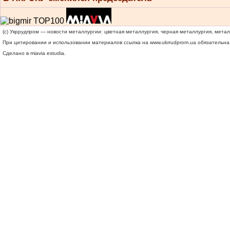
(c) Укррудпром — новости металлургии: цветная металлургия, черная металлургия, мета
При цитировании и использовании материалов ссылка на
www.ukrrudprom.ua
обязательна.
Сделано в miavia estudia.