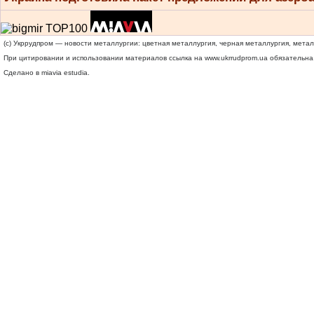
(c) Укррудпром — новости металлургии: цветная металлургия, черная металлургия, мета
При цитировании и использовании материалов ссылка на
www.ukrrudprom.ua
обязательна.
Сделано в miavia estudia.