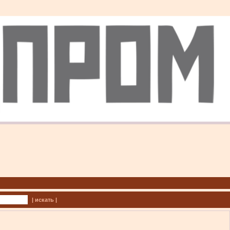
| искать |