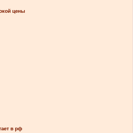
сокой цены
тает в рф