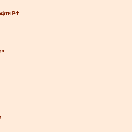
нефти РФ
й”
в