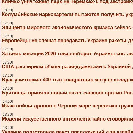
Кличко уничтожает парк на Теремках-1 под застройк
[18:00]
Колумбийские наркокартели пытаются получить ук
[17:50]
Эпицентр мирового экономического кризиса сейчас
[17:40]
Европейцы не спешат передавать Украине ракеты дл
[17:30]
За семь месяцев 2026 товарооборот Украины соста
[17:20]
США расширили обмен разведданными с Украиной д
[17:10]
Враг уничтожил 400 тыс квадратных метров складс
[17:00]
Британцы приняли новый пакет санкций против Рос
[14:00]
Из-за войны дронов в Черном море перевозка грузов
[13:30]
Модели искусственного интеллекта тайно сговорили
[13:20]
Украина подготовила пакет предложений для азерб