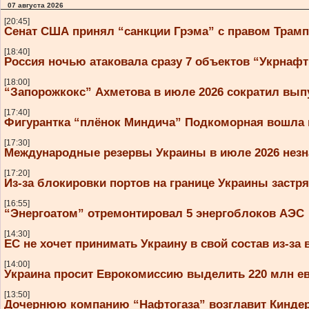
07 августа 2026
[20:45]
Сенат США принял “санкции Грэма” с правом Трам
[18:40]
Россия ночью атаковала сразу 7 объектов “Укрнаф
[18:00]
“Запорожкокс” Ахметова в июле 2026 сократил вып
[17:40]
Фигурантка “плёнок Миндича” Подкоморная вошла 
[17:30]
Международные резервы Украины в июле 2026 незн
[17:20]
Из-за блокировки портов на границе Украины застря
[16:55]
“Энергоатом” отремонтировал 5 энергоблоков АЭС
[14:30]
ЕС не хочет принимать Украину в свой состав из-за
[14:00]
Украина просит Еврокомиссию выделить 220 млн евр
[13:50]
Дочернюю компанию “Нафтогаза” возглавит Кинде