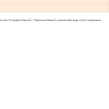
тва "Iнтерфакс-Україна", "Українськi Новини" в каком-либо виде строго запрещены