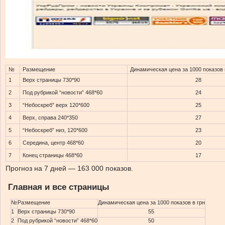
№
Размещение
Динамическая цена за 1000 показов 
1
Верх страницы 730*90
28
2
Под рубрикой “новости” 468*60
24
3
“Небоскреб” верх 120*600
25
4
Верх, справа 240*350
27
5
“Небоскреб” низ, 120*600
23
6
Середина, центр 468*60
20
7
Конец страницы 468*60
17
Прогноз на 7 дней — 163 000 показов.
Главная и все страницы
№
Размещение
Динамическая цена за 1000 показов в грн
1
Верх страницы 730*90
55
2
Под рубрикой “новости” 468*60
50