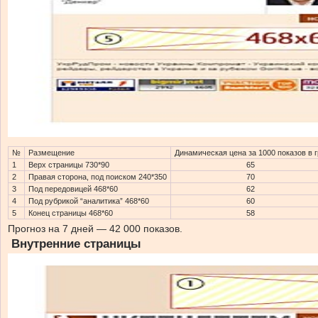
№
Размещение
Динамическая цена за 1000 показов в 
1
Верх страницы 730*90
65
2
Правая сторона, под поиском 240*350
70
3
Под передовицей 468*60
62
4
Под рубрикой “аналитика” 468*60
60
5
Конец страницы 468*60
58
Прогноз на 7 дней — 42 000 показов.
Внутренние страницы