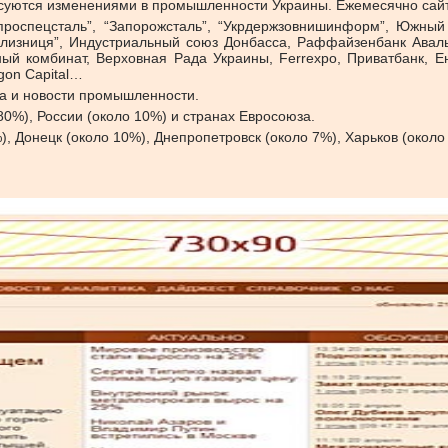
есуются изменениями в промышленности Украины. Ежемесячно сайт
непроспецсталь”, “Запорожсталь”, “Укрдержзовнишинформ”, Южны
ализниця”, Индустриальный союз Донбасса, Раффайзенбанк Аваль,
ный комбинат, Верховная Рада Украины, Ferrexpo, Приватбанк, Е
gon Capital…
а и новости промышленности.
80%), России (около 10%) и странах Евросоюза.
, Донецк (около 10%), Днепропетровск (около 7%), Харьков (около