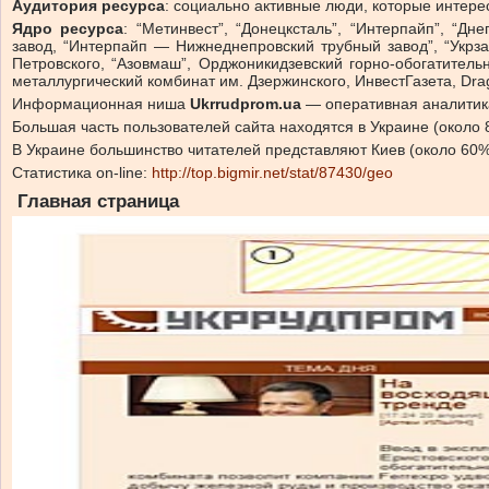
Аудитория ресурса
: социально активные люди, которые интер
Ядро ресурса
: “Метинвест”, “Донецксталь”, “Интерпайп”, “Д
завод, “Интерпайп — Нижнеднепровский трубный завод”, “Укрз
Петровского, “Азовмаш”, Орджоникидзевский горно-обогатитель
металлургический комбинат им. Дзержинского, ИнвестГазета, Dra
Информационная ниша
Ukrrudprom.ua
— оперативная аналитик
Большая часть пользователей сайта находятся в Украине (около 
В Украине большинство читателей представляют Киев (около 60%)
Статистика on-line:
http://top.bigmir.net/stat/87430/geo
Главная страница