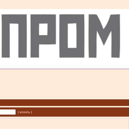
| искать |