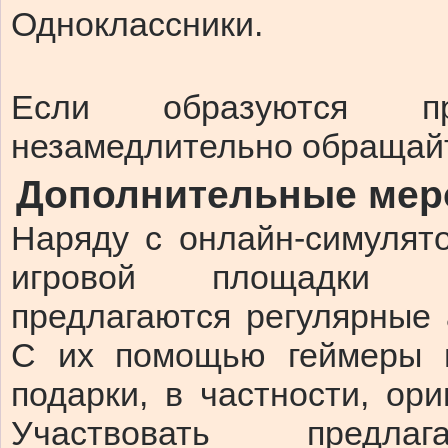
Одноклассники.
Если образуются пр
незамедлительно обращайт
Дополнительные мер
Наряду с онлайн-симулят
игровой площадки Чем
предлагаются регулярные 
С их помощью геймеры м
подарки, в частности, ор
Участвовать предла