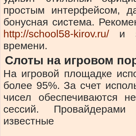
простым интерфейсом, д
бонусная система. Рекоме
http://school58-kirov.ru/
и за
времени.
Слоты на игровом по
На игровой площадке исп
более 95%. За счет испол
чисел обеспечиваются не
сессий. Провайдерами
известные