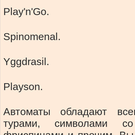
Play'n'Go.
Spinomenal.
Yggdrasil.
Playson.
Автоматы обладают все
турами, символами со