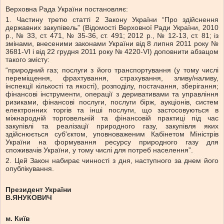
Верховна Рада України постановляє:
1. Частину третю статті 2 Закону України “Про здійснення
державних закупівель” (Відомості Верховної Ради України, 2010
р., № 33, ст. 471, № 35-36, ст. 491; 2012 р., № 12-13, ст. 81; із
змінами, внесеними законами України від 8 липня 2011 року №
3681-VI і від 22 грудня 2011 року № 4220-VI) доповнити абзацом
такого змісту:
“природний газ; послуги з його транспортування (у тому числі
переміщення, фрахтування, страхування, зливу/наливу,
інспекції кількості та якості), розподілу, постачання, зберігання;
фінансові інструменти, операції з деривативами та управління
ризиками, фінансові послуги, послуги бірж, аукціонів, систем
електронних торгів та інші послуги, що застосовуються в
міжнародній торговельній та фінансовій практиці під час
закупівлі та реалізації природного газу, закупівля яких
здійснюється суб'єктом, уповноваженим Кабінетом Міністрів
України на формування ресурсу природного газу для
споживачів України, у тому числі для потреб населення”.
2. Цей Закон набирає чинності з дня, наступного за днем його
опублікування.
Президент України
В.ЯНУКОВИЧ
м. Київ