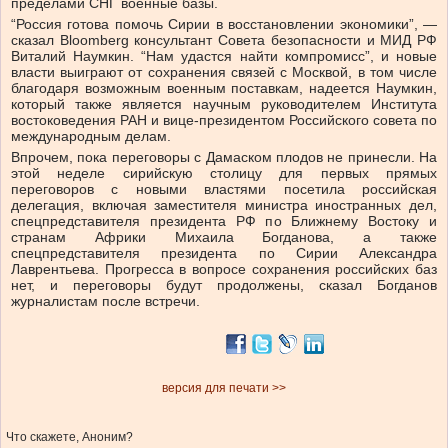
пределами СНГ военные базы.
“Россия готова помочь Сирии в восстановлении экономики”, —
сказал Bloomberg консультант Совета безопасности и МИД РФ
Виталий Наумкин. “Нам удастся найти компромисс”, и новые
власти выиграют от сохранения связей с Москвой, в том числе
благодаря возможным военным поставкам, надеется Наумкин,
который также является научным руководителем Института
востоковедения РАН и вице-президентом Российского совета по
международным делам.
Впрочем, пока переговоры с Дамаском плодов не принесли. На
этой неделе сирийскую столицу для первых прямых
переговоров с новыми властями посетила российская
делегация, включая заместителя министра иностранных дел,
спецпредставителя президента РФ по Ближнему Востоку и
странам Африки Михаила Богданова, а также
спецпредставителя президента по Сирии Александра
Лаврентьева. Прогресса в вопросе сохранения российских баз
нет, и переговоры будут продолжены, сказал Богданов
журналистам после встречи.
версия для печати >>
Что скажете, Аноним?