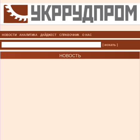
НОВОСТИ
АНАЛИТИКА
ДАЙДЖЕСТ
СПРАВОЧНИК
О НАС
| искать |
НОВОСТЬ