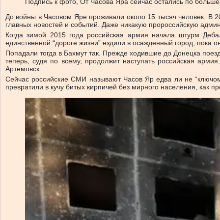
Подпись к фото,
От Часова Яра сейчас остались по больше
До войны в Часовом Яре проживали около 15 тысяч человек. В 201
главных новостей и событий. Даже никакую пророссийскую админ
Когда зимой 2015 года российская армия начала штурм Деба
единственной “дороге жизни” ездили в осажденный город, пока он
Попадали тогда в Бахмут так. Прежде ходившие до Донецка поез
теперь, судя по всему, продолжит наступать российская арми
Артемовск.
Сейчас российские СМИ называют Часов Яр едва ли не “ключом 
превратили в кучу битых кирпичей без мирного населения, как п