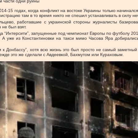
й части одни руины
4-15 годах, когда конфликт на востоке Украины только начинался,
истрацию там в то время никто не спешил устанавливать в силу не
льцево, работавшие с украинской стороны журналисты базирова
 не был взят.
да “Интерсити”, запущенные под чемпионат Европы по футболу 2012
я. А уже из Константиновки на такси мимо Часова Яра добиралис
к Донбассу”, хотя всю жизнь это был просто не самый заметный
режде это же сделали с Авдеевкой, Бахмутом или Кураховым.