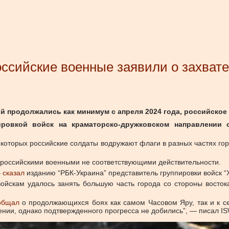
сийские военные заявили о захвате 
ый продолжались как минимум с апреля 2024 года, российско
пировкой войск на краматорско-дружковском направлени
 которых российские солдаты водружают флаги в разных частях гор
а российскими военными не соответствующими действительности.
—
сказал
изданию “РБК-Украина” представитель группировки войск “Х
войскам удалось занять большую часть города со стороны восток
общал
о продолжающихся боях как самом Часовом Яру, так и к сев
нии, однако подтвержденного прогресса не добились”, — писал IS