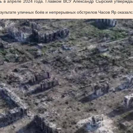
ь в апреле 2024 года. Главком ВСУ Александр Сырский утверждал,
езультате уличных боёв и непрерывных обстрелов Часов Яр оказал