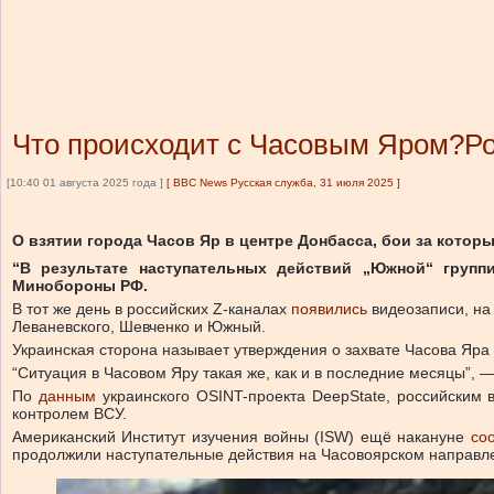
Что происходит с Часовым Яром?Рос
[10:40 01 августа 2025 года ]
[
BBC News Русская служба, 31 июля 2025
]
О взятии города Часов Яр в центре Донбасса, бои за котор
“В результате наступательных действий „Южной“ груп
Минобороны РФ.
В тот же день в российских Z-каналах
появились
видеозаписи, на
Леваневского, Шевченко и Южный.
Украинская сторона называет утверждения о захвате Часова Яр
“Ситуация в Часовом Яру такая же, как и в последние месяцы”, 
По
данным
украинского OSINT-проекта DeepState, российским 
контролем ВСУ.
Американский Институт изучения войны (ISW) ещё накануне
со
продолжили наступательные действия на Часовоярском направле