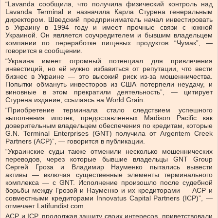
“Lavanda сообщила, что получила физический контроль над
Lavanda Terminal и назначила Карла Стурена генеральным
директором. Шведский предприниматель начал инвестировать
в Украину в 1994 году и имеет прочные связи с южной
Украиной. Он является соучредителем и бывшим владельцем
компании по переработке пищевых продуктов “Чумак”, —
говорится в сообщении.
“Украина имеет огромный потенциал для привлечения
инвестиций, но ей нужно избавиться от репутации, что вести
бизнес в Украине — это высокий риск из-за мошенничества.
Попытки обмануть инвесторов из США потерпели неудачу, и
виновные в этом прекратили деятельность”, — цитирует
Стурена издание, ссылаясь на World Grain.
“Приобретение терминала стало следствием успешного
выполнения ипотек, предоставленных Madison Pacific как
доверительным владельцем обеспечения по кредитам, которые
G.N. Terminal Enterprises (GNT) получила от Argentem Creek
Partners (ACP)”, — говорится в публикации.
“Украинские суды также отменили несколько мошеннических
переводов, через которые бывшие владельцы GNT Group
Сергей Гроза и Владимир Науменко пытались вывести
активы — включая существенные элементы терминального
комплекса — с GNT. Исполнение произошло после судебной
борьбы между Грозой и Науменко и их кредиторами — ACP и
совместными кредиторами Innovatus Capital Partners (ICP)”, —
отмечает Latifundist.com.
ACP и ICP, продолжая защиту своих интересов, приветствовали