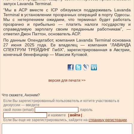
запуск Lavanda Terminal.
“Мы в ACP вместе с ICP обязуемся поддерживать Lavanda
Terminal в установлении прозрачных операций в порту Одессы.
Мы с нетерпением ожидаем, что терминал будет работать
прозрачно и прибыльно — платить налоги государству и
справедливую зарплату своим преданным работникам”, —
отметил Джон Паттон, основатель ACP.
По данным Опендатабот, компания Lavanda Terminal
основана
27 июня 2025 года. Ее владелец — компания “ЛАВАНДА
СПЕКТРУМ ТРЕЙДИНГ ГмбХ”, зарегистрированная в Австрии,
конечный бенефициар — Максим Кутовой.
версия для печати >>
Что скажете, Аноним?
Если Вы зарегистрированный пользователь и хотите участвовать в
дискуссии — введите
свой логин (email)
, пароль
и нажмите
| войти |
.
Если Вы еще не зарегистрировались, зайдите на
страницу регистрации
.