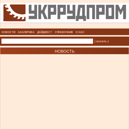
НОВОСТИ
АНАЛИТИКА
ДАЙДЖЕСТ
СПРАВОЧНИК
О НАС
| искать |
НОВОСТЬ