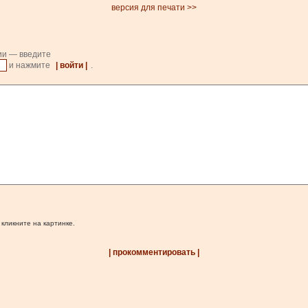
версия для печати >>
ии — введите
и нажмите
| войти |
.
 кликните на картинке.
| прокомментировать |