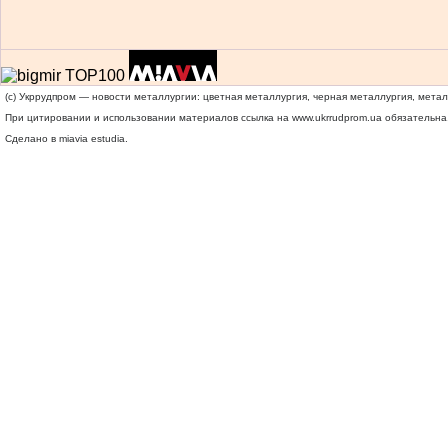
(c) Укррудпром — новости металлургии: цветная металлургия, черная металлургия, мета
При цитировании и использовании материалов ссылка на
www.ukrrudprom.ua
обязательна.
Сделано в miavia estudia.