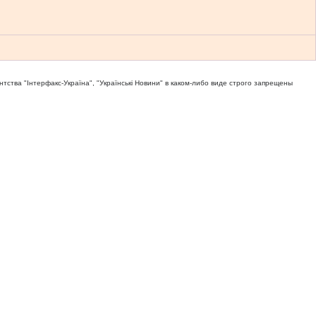
тва "Iнтерфакс-Україна", "Українськi Новини" в каком-либо виде строго запрещены