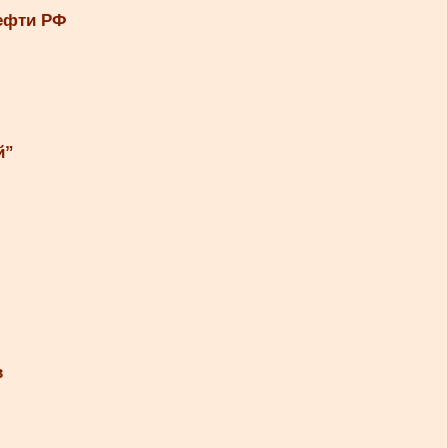
нефти РФ
й”
в