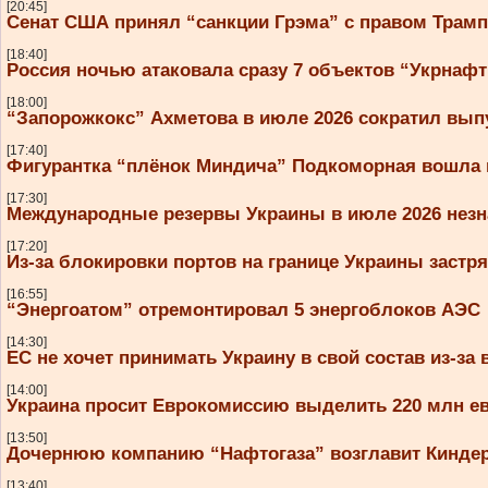
[20:45]
Сенат США принял “санкции Грэма” с правом Трам
[18:40]
Россия ночью атаковала сразу 7 объектов “Укрнаф
[18:00]
“Запорожкокс” Ахметова в июле 2026 сократил вып
[17:40]
Фигурантка “плёнок Миндича” Подкоморная вошла 
[17:30]
Международные резервы Украины в июле 2026 незн
[17:20]
Из-за блокировки портов на границе Украины застря
[16:55]
“Энергоатом” отремонтировал 5 энергоблоков АЭС
[14:30]
ЕС не хочет принимать Украину в свой состав из-за
[14:00]
Украина просит Еврокомиссию выделить 220 млн евр
[13:50]
Дочернюю компанию “Нафтогаза” возглавит Кинде
[13:40]