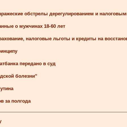
 вражеские обстрелы дерегулированием и налоговым
нные о мужчинах 18-60 лет
рахование, налоговые льготы и кредиты на восстано
ринципу
тбанка передано в суд
ндской болезни”
Путина
в за полгода
у