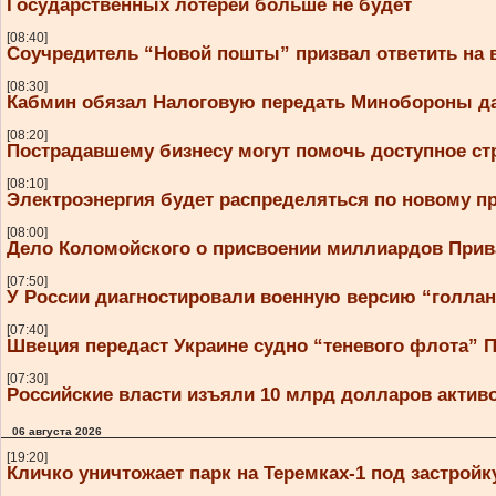
Государственных лотерей больше не будет
[08:40]
Соучредитель “Новой пошты” призвал ответить на
[08:30]
Кабмин обязал Налоговую передать Минобороны да
[08:20]
Пострадавшему бизнесу могут помочь доступное ст
[08:10]
Электроэнергия будет распределяться по новому п
[08:00]
Дело Коломойского о присвоении миллиардов Прива
[07:50]
У России диагностировали военную версию “голла
[07:40]
Швеция передаст Украине судно “теневого флота” 
[07:30]
Российские власти изъяли 10 млрд долларов активо
06 августа 2026
[19:20]
Кличко уничтожает парк на Теремках-1 под застройк