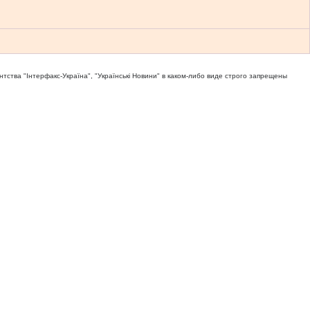
тва "Iнтерфакс-Україна", "Українськi Новини" в каком-либо виде строго запрещены