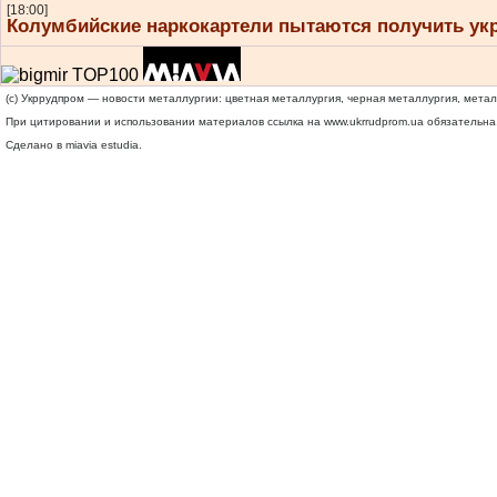
[18:00]
Колумбийские наркокартели пытаются получить ук
(c) Укррудпром — новости металлургии: цветная металлургия, черная металлургия, мета
При цитировании и использовании материалов ссылка на
www.ukrrudprom.ua
обязательна.
Сделано в miavia estudia.