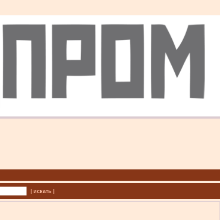
| искать |