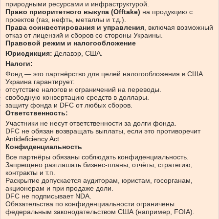
природными ресурсами и инфраструктурой.
Право приоритетного выкупа (Offtake)
на продукцию с
проектов (газ, нефть, металлы и т.д.).
Права соинвестирования и управления
, включая возможный
отказ от лицензий и сборов со стороны Украины.
Правовой режим и налогообложение
Юрисдикция:
Делавэр, США.
Налоги:
Фонд — это партнёрство для целей налогообложения в США.
Украина гарантирует:
отсутствие налогов и ограничений на переводы.
свободную конвертацию средств в доллары.
защиту фонда и DFC от любых сборов.
Ответственность:
Участники не несут ответственности за долги фонда.
DFC не обязан возвращать выплаты, если это противоречит
Antideficiency Act.
Конфиденциальность
Все партнёры обязаны соблюдать конфиденциальность.
Запрещено разглашать бизнес-планы, отчёты, стратегию,
контракты и т.п.
Раскрытие допускается аудиторам, юристам, госорганам,
акционерам и при продаже доли.
DFC не подписывает NDA.
Обязательства по конфиденциальности ограничены
федеральным законодательством США (например, FOIA).