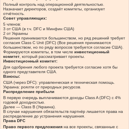
Полный контроль над операционной деятельностью.
Назначает
директоров
, создаёт комитеты, организует
отчётность.
Совет управляющих:
5 членов:
3 от США (в т.ч. DFC и Минфин США)
2 от Украины
Решения принимаются большинством, но ряд решений требует
согласия Class C Unit (DFC)
(
Все решения принимаются
большинством, но по ряду вопросов требуется согласие США
)
.
Формируются комитеты, в том числе
инвестиционный
комитет
, который рассматривает проекты.
Инвестиционный комитет:
Для одобрения любого проекта требуется согласие хотя бы
одного представителя США.
Взносы:
США (через DFC): управленческая и техническая помощь.
Украина: роялти от природных ресурсов.
Распределение прибыли
В первую очередь выплачиваются доходы Class A (DFC) с 4%
годовой доходностью.
Далее — Class B (Украина).
В случае нарушения обязательств партнёр лишается права на
распределение до устранения нарушения.
Права DFC
Право первого предложения
на все проекты, связанные с