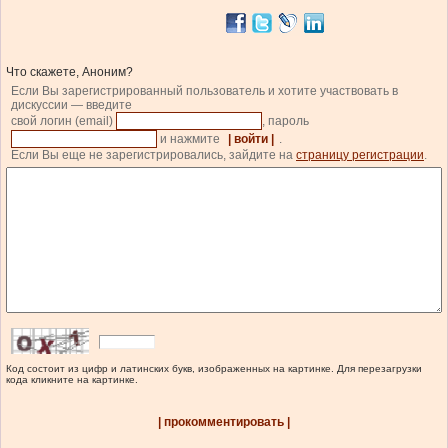
Что скажете, Аноним?
Если Вы зарегистрированный пользователь и хотите участвовать в
дискуссии — введите
свой логин (email)
, пароль
и нажмите
| войти |
.
Если Вы еще не зарегистрировались, зайдите на
страницу регистрации
.
Код состоит из цифр и латинских букв, изображенных на картинке. Для перезагрузки
кода кликните на картинке.
| прокомментировать |