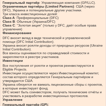
Генеральный партнёр
: Управляющая компания (GP/LLC).
Ограниченные партнёры (Limited Partners)
: США (через
DFC), Украина и потенциальные другие участники.
Три класса инвестиционных долей:
Class A
: Преференциальные (DFC)
Class B
: Обычные (Украина/DFC)
Class C
: “Золотая акция” (только у DFC, даёт особые права
управления)
Финансирование
DFC вносит вклад в виде технической и управленческой
помощи (DFC Initial Contribution).
Украина вносит роялти-доходы от природных ресурсов (Ukraine
Initial Contribution).
Все взносы оцениваются по справедливой стоимости и
закрепляются в реестре участников.
Инвестиции
Все поступления от роялти и проектов реинвестируются в
Eligible Projects.
Инвестиции осуществляются через Инвестиционный комитет,
состав которого определяется Генеральным партнёром и
утверждается США.
Украина обязуется не взимать лицензионные сборы с проектов,
в которые инвестирует фонд.
DFC может быть соинвестором, получать технические отчёты и
участвовать в разработке инвестиционных протоколов.
Управление
Генеральный партнёр (GP):