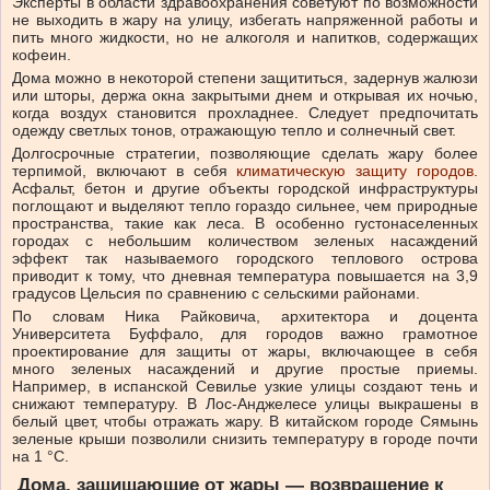
Эксперты в области здравоохранения советуют по возможности
не выходить в жару на улицу, избегать напряженной работы и
пить много жидкости, но не алкоголя и напитков, содержащих
кофеин.
Дома можно в некоторой степени защититься, задернув жалюзи
или шторы, держа окна закрытыми днем и открывая их ночью,
когда воздух становится прохладнее. Следует предпочитать
одежду светлых тонов, отражающую тепло и солнечный свет.
Долгосрочные стратегии, позволяющие сделать жару более
терпимой, включают в себя
климатическую защиту городов.
Асфальт, бетон и другие объекты городской инфраструктуры
поглощают и выделяют тепло гораздо сильнее, чем природные
пространства, такие как леса. В особенно густонаселенных
городах с небольшим количеством зеленых насаждений
эффект так называемого городского теплового острова
приводит к тому, что дневная температура повышается на 3,9
градусов Цельсия по сравнению с сельскими районами.
По словам Ника Райковича, архитектора и доцента
Университета Буффало, для городов важно грамотное
проектирование для защиты от жары, включающее в себя
много зеленых насаждений и другие простые приемы.
Например, в испанской Севилье узкие улицы создают тень и
снижают температуру. В Лос-Анджелесе улицы выкрашены в
белый цвет, чтобы отражать жару. В китайском городе Сямынь
зеленые крыши позволили снизить температуру в городе почти
на 1 °C.
Дома, защищающие от жары — возвращение к