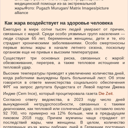
медицинской помощи из-за экстремальной
жары
Фото: Pugazh Murugan/ Matrix Images/picture
alliance
Как жара воздействует на здоровье человека
Ежегодно в мире сотни тысяч людей умирают от причин,
связанных с жарой. Среди особо уязвимых групп населения —
люди старше 65 лет, беременные женщины, дети и те, кто
страдает хроническими заболеваниями. Особо смертоносны
первые волны жары в начале летнего сезона, поскольку
организм еще не привык к высоким температурам.
Существует три основных риска, связанных с жарой:
обезвоживание, перегрев, а также тепловое истощение и
тепловой удар.
Высокие температуры приводят к увеличению количества дней,
когда работники вынуждены брать больничный лист. Об этом
говорится в ответе министерства социального обеспечения
ФРГ на запрос депутата бундестага от Левой партии Джема
Индже (Cem Ince), который процитировала газета
Die Zeit.
Согласно ответу ведомства, в 2023 году число дней
вынужденной нетрудоспособности, связанных с такими
диагнозами, как тепловой или солнечный удар, составило около
92 700, что примерно на 12% больше, чем в предыдущем
пиковом 2018 году, Причем мужчины чаще страдают от
последствий жары, чем женщины. В целом, количество
потерянных из-за жары рабочих дней в Германии постоянно