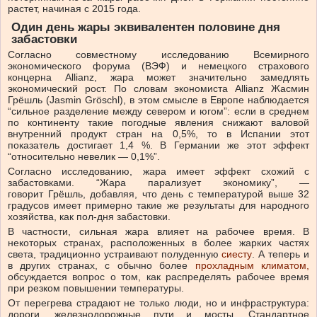
растет, начиная с 2015 года.
Один день жары эквивалентен половине дня
забастовки
Согласно совместному исследованию Всемирного
экономического форума (ВЭФ) и немецкого страхового
концерна Allianz, жара может значительно замедлять
экономический рост. По словам экономиста Allianz Жасмин
Грёшль (Jasmin Gröschl), в этом смысле в Европе наблюдается
“сильное разделение между севером и югом”: если в среднем
по континенту такие погодные явления снижают валовой
внутренний продукт стран на 0,5%, то в Испании этот
показатель достигает 1,4 %. В Германии же этот эффект
“относительно невелик — 0,1%”.
Согласно исследованию, жара имеет эффект схожий с
забастовками. “Жара парализует экономику”, —
говорит Грёшль, добавляя, что день с температурой выше 32
градусов имеет примерно такие же результаты для народного
хозяйства, как пол-дня забастовки.
В частности, сильная жара влияет на рабочее время. В
некоторых странах, расположенных в более жарких частях
света, традиционно устраивают полуденную
сиесту
. А теперь и
в других странах, с обычно более
прохладным климатом,
обсуждается вопрос о том, как распределять рабочее время
при резком повышении температуры.
От перегрева страдают не только люди, но и инфраструктура:
дороги, железнодорожные пути и мосты. Стандартное