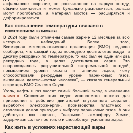
асфальтовое покрытие, не рассчитанное на жаркую погоду,
обычно сминается и может буквально расплавиться, рельсы
могут прогибаться, а материал мостов — расширяться и
деформироваться.
Как повышение температуры связано с
изменением климата
В 2024 году были отмечены самые жаркие 12 месяцев за всю
историю наблюдений. Более того,
Всемирная метеорологическая организация (ВМО) недавно
сообщила, что каждый год за последнее десятилетие входит в
десятку рекордных по температуре. “У нас был не один или два
рекордных года, а целая десятилетняя серия. Это
сопровождалось разрушительной экстремальной погодой,
повышением уровня океана и таянием льдов, чему
способствовали рекордные уровни парниковых газов,
вызванные деятельностью человека”, — сказала генеральный
секретарь ВМО Селеста Сауло.
Уголь, нефть и газ вносят самый большой вклад в изменение
климата
. Сожжение этих видов ископаемого топлива для
приведения в действие двигателей внутреннего сгорания,
выработки электроэнергии, производства пластмасс и
отопления домов приводит к выбросу парниковых газов. А они
действуют как одеяло, “накрывая” атмосферу Земли,
задерживая солнечное тепло и способствуя усилению жары.
Как жить в условиях нарастающей жары