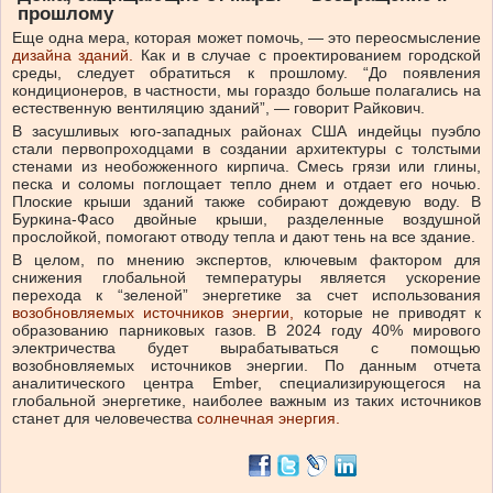
прошлому
Еще одна мера, которая может помочь, — это переосмысление
дизайна зданий.
Как и в случае с проектированием городской
среды, следует обратиться к прошлому. “До появления
кондиционеров, в частности, мы гораздо больше полагались на
естественную вентиляцию зданий”, — говорит Райкович.
В засушливых юго-западных районах США индейцы пуэбло
стали первопроходцами в создании архитектуры с толстыми
стенами из необожженного кирпича. Смесь грязи или глины,
песка и соломы поглощает тепло днем и отдает его ночью.
Плоские крыши зданий также собирают дождевую воду. В
Буркина-Фасо двойные крыши, разделенные воздушной
прослойкой, помогают отводу тепла и дают тень на все здание.
В целом, по мнению экспертов, ключевым фактором для
снижения глобальной температуры является ускорение
перехода к “зеленой” энергетике за счет использования
возобновляемых источников энергии,
которые не приводят к
образованию парниковых газов. В 2024 году 40% мирового
электричества будет вырабатываться с помощью
возобновляемых источников энергии. По данным отчета
аналитического центра Ember, специализирующегося на
глобальной энергетике, наиболее важным из таких источников
станет для человечества
солнечная энергия.