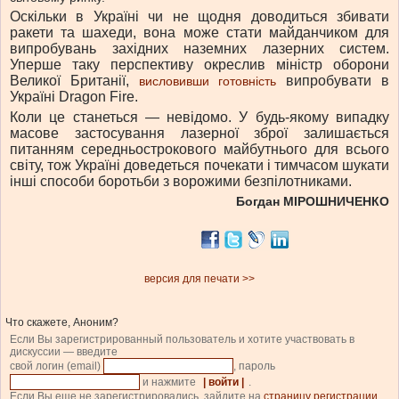
Оскільки в Україні чи не щодня доводиться збивати
ракети та шахеди, вона може стати майданчиком для
випробувань західних наземних лазерних систем.
Уперше таку перспективу окреслив м
іністр оборони
Великої Британії,
випробувати в
висловивши готовність
Україні Dragon Fire.
Коли це станеться — невідомо. У будь-якому випадку
масове застосування лазерної зброї залишається
питанням середньострокового майбутнього для всього
світу, тож Україні доведеться почекати і тимчасом шукати
інші способи боротьби з ворожими безпілотниками.
Богдан МІРОШНИЧЕНКО
версия для печати >>
Что скажете, Аноним?
Если Вы зарегистрированный пользователь и хотите участвовать в
дискуссии — введите
свой логин (email)
, пароль
и нажмите
| войти |
.
Если Вы еще не зарегистрировались, зайдите на
страницу регистрации
.