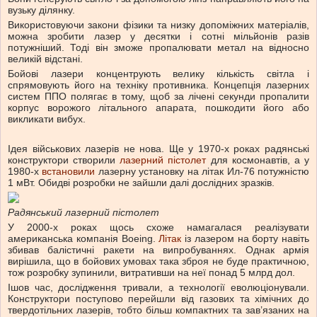
вузьку ділянку.
Використовуючи закони фізики та низку допоміжних матеріалів,
можна зробити лазер у десятки і сотні мільйонів разів
потужніший. Тоді він зможе пропалювати метал на відносно
великій відстані.
Бойові лазери концентрують велику кількість світла і
спрямовують його на техніку противника. Концепція лазерних
систем ППО полягає в тому, щоб за лічені секунди пропалити
корпус ворожого літального апарата, пошкодити його або
викликати вибух.
Ідея військових лазерів не нова. Ще у 1970-х роках радянські
конструктори створили
лазерний пістолет
для космонавтів, а у
1980-х
встановили
лазерну установку на літак Ил-76 потужністю
1 мВт. Обидві розробки не зайшли далі дослідних зразків.
Радянський лазерний пістолет
У 2000-х роках щось схоже намагалася реалізувати
американська компанія Boeing.
Літак
із лазером на борту навіть
збивав балістичні ракети на випробуваннях. Однак армія
вирішила, що в бойових умовах така зброя не буде практичною,
тож розробку зупинили, витративши на неї понад 5 млрд дол.
Ішов час, дослідження тривали, а технології еволюціонували.
Конструктори поступово перейшли від газових та хімічних до
твердотільних лазерів, тобто більш компактних та зав’язаних на