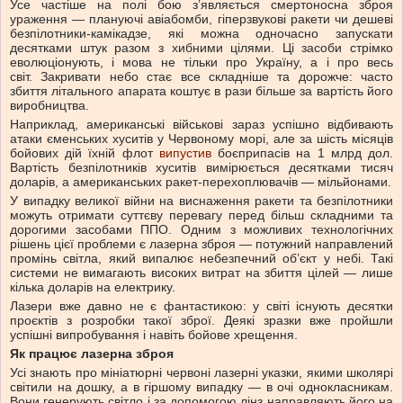
Усе частіше на полі бою з’являється смертоносна зброя
ураження — плануючі авіабомби, гіперзвукові ракети чи дешеві
безпілотники-камікадзе, які можна одночасно запускати
десятками штук разом з хибними цілями. Ці засоби стрімко
еволюціонують, і мова не тільки про Україну, а і про весь
світ. Закривати небо стає все складніше та дорожче: часто
збиття літального апарата коштує в рази більше за вартість його
виробництва.
Наприклад, американські військові зараз успішно відбивають
атаки єменських хуситів у Червоному морі, але за шість місяців
бойових дій їхній флот
випустив
боєприпасів на 1 млрд дол.
Вартість безпілотників хуситів вимірюється десятками тисяч
доларів, а американських ракет-перехоплювачів — мільйонами.
У випадку великої війни на виснаження ракети та безпілотники
можуть отримати суттєву перевагу перед більш складними та
дорогими засобами ППО. Одним з можливих технологічних
рішень цієї проблеми є лазерна зброя — потужний направлений
промінь світла, який випалює небезпечний об’єкт у небі. Такі
системи не вимагають високих витрат на збиття цілей — лише
кілька доларів на електрику.
Лазери вже давно не є фантастикою: у світі існують десятки
проєктів з розробки такої зброї. Деякі зразки вже пройшли
успішні випробування і навіть бойове хрещення.
Як працює лазерна зброя
Усі знають про мініатюрні червоні лазерні указки, якими школярі
світили на дошку, а в гіршому випадку — в очі однокласникам.
Вони генерують світло і за допомогою лінз направляють його на