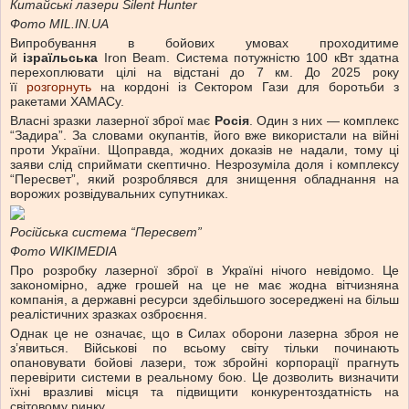
Китайські лазери Silent Hunter
Фото MIL.IN.UA
Випробування в бойових умовах проходитиме
й
ізраїльська
Iron Beam. Система потужністю 100 кВт здатна
перехоплювати цілі на відстані до 7 км. До 2025 року
її
розгорнуть
на кордоні із Сектором Гази для боротьби з
ракетами ХАМАСу.
Власні зразки лазерної зброї має
Росія
. Один з них — комплекс
“Задира”. За словами окупантів, його вже використали на війні
проти України. Щоправда, жодних доказів не надали, тому ці
заяви слід сприймати скептично. Незрозуміла доля і комплексу
“Пересвет”, який розроблявся для знищення обладнання на
ворожих розвідувальних супутниках.
Російська система “Пересвет”
Фото WIKIMEDIA
Про розробку лазерної зброї в Україні нічого невідомо. Це
закономірно, адже грошей на це не має жодна вітчизняна
компанія, а державні ресурси здебільшого зосереджені на більш
реалістичних зразках озброєння.
Однак це не означає, що в Силах оборони лазерна зброя не
з’явиться. Військові по всьому світу тільки починають
опановувати бойові лазери, тож збройні корпорації прагнуть
перевірити системи в реальному бою. Це дозволить визначити
їхні вразливі місця та підвищити конкурентоздатність на
світовому ринку.