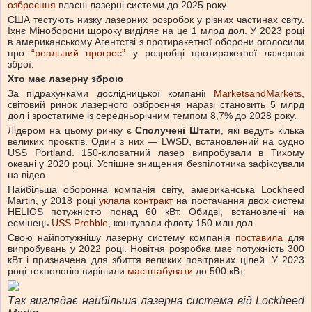
озброєння
власні лазерні системи до 2025 року.
США тестують низку лазерних розробок у різних частинах світу.
Їхнє Міноборони щороку виділяє на це 1 млрд дол. У 2023 році
в американському Агентстві з протиракетної оборони оголосили
про
“реальний прогрес”
у розробці протиракетної лазерної
зброї.
Хто має лазерну зброю
За підрахунками дослідницької компанії
MarketsandMarkets
,
світовий ринок лазерного озброєння наразі становить 5 млрд
дол і зростатиме із середньорічним темпом 8,7% до 2028 року.
Лідером на цьому ринку є
Сполучені Штати
, які ведуть кілька
великих проєктів. Один з них — LWSD, встановлений на судно
USS Portland. 150-кіловатний лазер випробували в Тихому
океані у 2020 році. Успішне знищення безпілотника зафіксували
на відео.
Найбільша оборонна компанія світу, американська Lockheed
Martin, у 2018 році
уклала контракт
на постачання двох систем
HELIOS потужністю понад 60 кВт. Обидві, встановлені на
есмінець
USS Prebble
, коштували флоту 150 млн дол.
Свою найпотужнішу лазерну систему компанія
поставила
для
випробувань у 2022 році. Новітня розробка має потужність 300
кВт і призначена для збиття великих повітряних цілей. У 2023
році технологію вирішили
масштабувати
до 500 кВт.
Так виглядає найбільша лазерна система від Lockheed