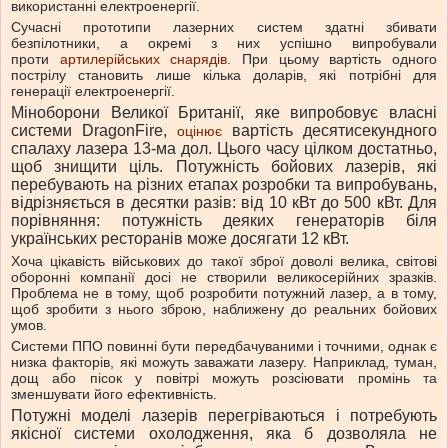
використанні електроенергії.
Сучасні прототипи лазерних систем здатні збивати
безпілотники, а окремі з них успішно випробували
проти
артилерійських снарядів
. При цьому вартість одного
пострілу становить лише кілька доларів, які потрібні для
генерації електроенергії.
Міноборони Великої Британії, яке випробовує власні
системи DragonFire,
вартість десятисекундного
оцінює
спалаху лазера 13-ма дол. Цього часу цілком достатньо,
щоб знищити ціль. Потужність бойових лазерів, які
перебувають на різних етапах розробки та випробувань,
відрізняється в десятки разів: від 10 кВт до 500 кВт. Для
порівняння: потужність деяких генераторів біля
українських ресторанів може досягати 12 кВт.
Хоча цікавість військових до такої зброї доволі велика, світові
оборонні компанії досі не створили великосерійних зразків.
Проблема не в тому, щоб розробити потужний лазер, а в тому,
щоб зробити з нього зброю, наближену до реальних бойових
умов.
Системи ППО повинні бути передбачуваними і точними, однак є
низка факторів, які можуть заважати лазеру. Наприклад, туман,
дощ або пісок у повітрі можуть розсіювати промінь та
зменшувати його ефективність.
Потужні моделі лазерів перегріваються і потребують
якісної системи охолодження, яка б дозволяла не