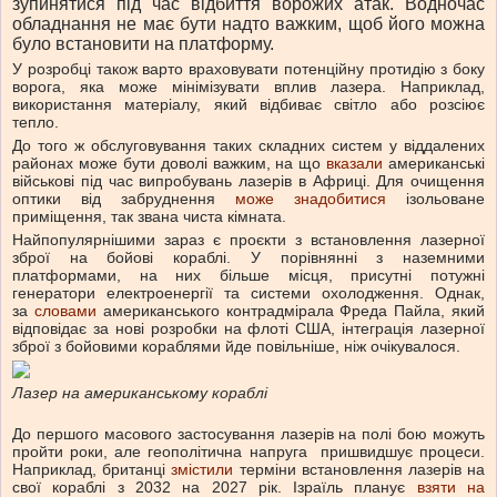
зупинятися під час відбиття ворожих атак. Водночас
обладнання не має бути надто важким, щоб його можна
було встановити на платформу.
У розробці також варто враховувати потенційну протидію з боку
ворога, яка може мінімізувати вплив лазера. Наприклад,
використання матеріалу, який відбиває світло або розсіює
тепло.
До того ж обслуговування таких складних систем у віддалених
районах може бути доволі важким, на що
вказали
американські
військові під час випробувань лазерів в Африці. Для очищення
оптики від забруднення
може знадобитися
ізольоване
приміщення, так звана чиста кімната.
Найпопулярнішими зараз є проєкти з встановлення лазерної
зброї на бойові кораблі. У порівнянні з наземними
платформами, на них більше місця, присутні потужні
генератори електроенергії та системи охолодження. Однак,
за
словами
американського контрадмірала Фреда Пайла, який
відповідає за нові розробки на флоті США, інтеграція лазерної
зброї з бойовими кораблями йде повільніше, ніж очікувалося.
Лазер на американському кораблі
До першого масового застосування лазерів на полі бою можуть
пройти роки, але геополітична напруга пришвидшує процеси.
Наприклад, британці
змістили
терміни встановлення лазерів на
свої кораблі з 2032 на 2027 рік. Ізраїль планує
взяти на