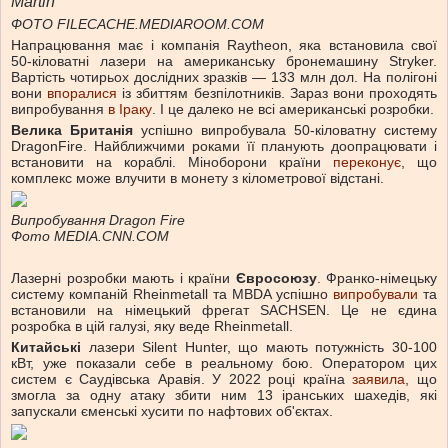
Martin
ФОТО FILECACHE.MEDIAROOM.COM
Напрацювання має і компанія Raytheon, яка встановила свої
50-кіловатні лазери на американську бронемашину Stryker.
Вартість чотирьох дослідних зразків — 133 млн дол. На полігоні
вони
впоралися
із збиттям безпілотників. Зараз вони проходять
випробування
в Іраку
. І це далеко не всі американські розробки.
Велика Британія
успішно випробувала 50-кіловатну систему
DragonFire. Найближчими роками її планують доопрацювати і
встановити на кораблі. Міноборони країни
переконує
, що
комплекс може влучити в монету з кілометрової відстані.
Випробування Dragon Fire
Фото MEDIA.CNN.COM
Лазерні розробки мають і країни
Євросоюзу
. Франко-німецьку
систему компаній Rheinmetall та MBDA успішно
випробували
та
встановили на німецький фрегат SACHSEN. Це не єдина
розробка в цій галузі, яку веде Rheinmetall.
Китайські
лазери Silent Hunter, що мають потужність 30-100
кВт, уже показали себе в реальному бою. Оператором цих
систем є Саудівська Аравія. У 2022 році країна
заявила
, що
змогла за одну атаку збити ним 13 іранських шахедів, які
запускали єменські хусити по нафтових об'єктах.