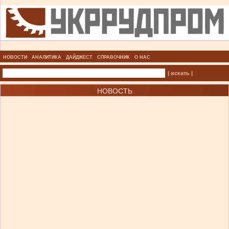
НОВОСТИ
АНАЛИТИКА
ДАЙДЖЕСТ
СПРАВОЧНИК
О НАС
| искать |
НОВОСТЬ