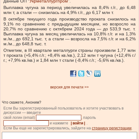
данные ОП “
Укрметаллургпром
”.
Выплавка чугуна за период увеличилась на 8,4% г./г., до 6,48
млн т, а стали — снизилась на 4,9% г./г., до 6,17 млн т.
В октябре текущего года производство проката снизилось на
9,1% по сравнению с предыдущим месяцем, но возросло на
20,7% по сравнению с октябрем 2024 года — до 533,9 тыс. т.
Выплавка чугуна за месяц увеличилась на 10,8% г./г. и на 1,3%
м./м., до 692,1 тыс. т, а стали — возросла на 7,5% г./г. и на 6,2%
м./м., до 648,8 тыс. т.
Отметим, в III квартале металлурги страны произвели 1,77 млн
т проката (+5,4% г./г.; +8,4% кв./кв.), 2,12 млн т чугуна (+12,4% г./
г.; +7,9% кв./кв.) и 1,84 млн т стали (-8,4% г./г.; -5,6% кв./кв.).
версия для печати >>
Что скажете, Аноним?
Если Вы зарегистрированный пользователь и хотите участвовать в
дискуссии — введите
свой логин (email)
, пароль
и нажмите
| войти |
.
Если Вы еще не зарегистрировались, зайдите на
страницу регистрации
.