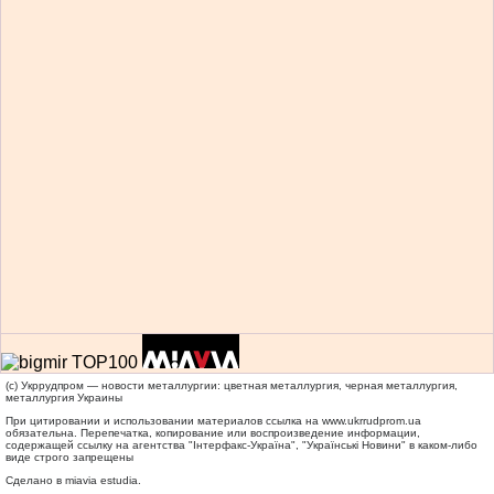
(c) Укррудпром — новости металлургии: цветная металлургия, черная металлургия,
металлургия Украины
При цитировании и использовании материалов ссылка на
www.ukrrudprom.ua
обязательна. Перепечатка, копирование или воспроизведение информации,
содержащей ссылку на агентства "Iнтерфакс-Україна", "Українськi Новини" в каком-либо
виде строго запрещены
Сделано в miavia estudia.