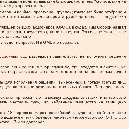
публикации политик выразил благодарность тем, “кто потратил на
 режиму в правовом поле”.
омпании не были преступной группой; компания была отобрана и
вным на тот момент акционером и руководителем”, — подытожил
авляющей бывших акционеров ЮКОСа в судах, Тим Осборн назвал
: ни одно государство, даже такое, как Россия, не стоит выше
ально исполнено”.
 будет непросто. И в GML это признают.
туционный суд
разрешил правительству не исполнять решения
исполнении решения в юрисдикциях, где находятся значительные
мы не раскрываем заранее конкретные цели, но в целом речь о
ны для исполнения решений, вынесенных в пользу третьих лиц,
ущество, а также резервы центральных банков. Под арест могут
техника, привезенные на международные выставки, или торговые
азать местному суду, что найденное имущество не защищено
а 18 торговых марок российской государственной компании
обладателем этих брендов является люксембургская SPI Group
коло 1,7 млн долларов.