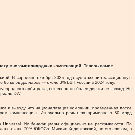
ату многомиллиардных компенсаций. Теперь самое
сией. В середине октября 2025 года суд отклонил кассационную
о 65 млрд долларов — около 3% ВВП России в 2024 году.
ународного арбитража, вынесенного более десяти лет назад. Но
ериале DW.
шла к выводу, что национализация компании, проведенная после
ерам компенсацию. Изначально речь шла примерно о 50 млрд
os Universal. Их бенефициары официально не раскрываются. По
ежало около 70% ЮКОСа. Михаил Ходорковский, по его словам, в