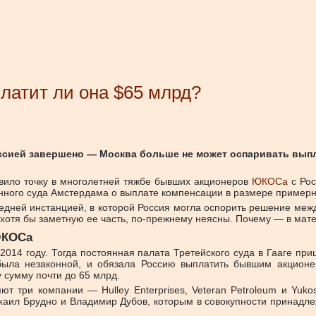
латит ли она $65 млрд?
сией завершено — Москва больше не может оспаривать выпл
вило точку в многолетней тяжбе бывших акционеров
ЮКОСа
с Рос
нного суда Амстердама о выплате компенсации в размере примерн
ней инстанцией, в которой Россия могла оспорить решение межд
а хотя бы заметную ее часть, по-прежнему неясны. Почему — в мат
 ЮКОСа
4 году. Тогда постоянная палата Третейского суда в Гааге при
была незаконной, и обязала Россию выплатить бывшим акцион
 сумму почти до 65 млрд.
 три компании — Hulley Enterprises, Veteran Petroleum и Yuk
хаил Брудно и Владимир Дубов, которым в совокупности принадл