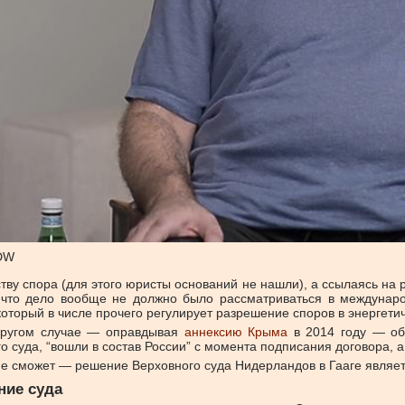
DW
ву спора (для этого юристы оснований не нашли), а ссылаясь на 
 что дело вообще не должно было рассматриваться в междунаро
который в числе прочего регулирует разрешение споров в энергети
 другом случае — оправдывая
аннексию Крыма
в 2014 году — об
 суда, “вошли в состав России” с момента подписания договора, 
не сможет — решение Верховного суда Нидерландов в Гааге являе
ние суда