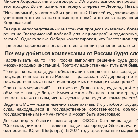
Михаил Ходорковский в разговоре с DW в день вынесения решения
этот процесс 20 лет жизни, и в первую очередь — Леониду Невз
“Независимый, уважаемый и признанный Россией суд зафиксиров
уничтожена не из-за налоговых претензий и не из-за нарушен
Ходорковский.
Реакция непосредственных участников процесса оказалась бол
решение “исторической победой для акционеров” и подчеркнул,
закона”. Однако также Осборн констатировал, что “настоящая сп
При этом перспективы реального исполнения решения остаются 
Почему добиться компенсации от России будет с
Рассчитывать на то, что Россия выполнит решение суда доб
международных инстанций. Поэтому единственный путь для быв
“Теперь, когда процедуры обжалования завершены, мы сосредот
государственные активы России, — рассказал DW директор по 
государственных активах, используемых в коммерческих целях”.
Слово “коммерческий” — ключевое. Дело в том, суды одной ст
объясняет ван де Линде. Иммунитетом обладают, например, зда
попасть только активы, используемые для ведения коммерческой
Задача GML — искать именно такие активы. Их у любого госуда
суда, находящиеся в государственной собственности, объя
государственным иммунитетом и может быть арестовано.
До сих пор у бывших акционеров ЮКОСа был лишь один бол
“Союзплодоимпорт” - включая водочные бренды Stolichnaya и
бизнесмена Юрия Шефлера). В 2024 году арестованные марки б