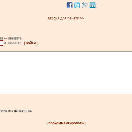
версия для печати >>
ии — введите
и нажмите
| войти |
.
 кликните на картинке.
| прокомментировать |