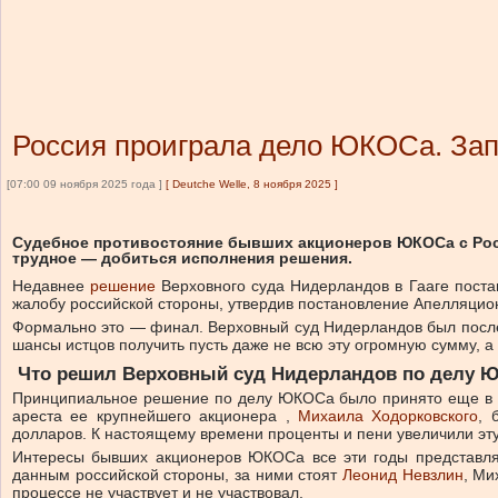
Россия проиграла дело ЮКОСа. Зап
[07:00 09 ноября 2025 года ]
[
Deutche Welle, 8 ноября 2025
]
Судебное противостояние бывших акционеров ЮКОСа с Рос
трудное — добиться исполнения решения.
Недавнее
решение
Верховного суда Нидерландов в Гааге поста
жалобу российской стороны, утвердив постановление Апелляцио
Формально это — финал. Верховный суд Нидерландов был послед
шансы истцов получить пусть даже не всю эту огромную сумму, 
Что решил Верховный суд Нидерландов по делу
Принципиальное решение по делу ЮКОСа было принято еще в 201
ареста ее крупнейшего акционера ,
Михаила Ходорковского
, 
долларов.
К настоящему времени проценты и пени увеличили эту
Интересы бывших акционеров ЮКОСа все эти годы представляют
данным российской стороны, за ними стоят
Леонид Невзлин
, Ми
процессе не участвует и не участвовал.