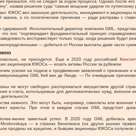
 признался, что не следил за ходом процесса. Однако после его 
лину”, назвав решение суда “самым мощным ударом по путинскому
ал: ЮКОС вел законную деятельность; менеджмент и акционеры к
ий закона, а по политическим причинам — ради расправы с гла
ее сдержанной. Исполнительный директор компании GML, предст
 что оно “подтверждает фундаментальный принцип справедливости
раведливость восторжествует только тогда, когда решение будет ре
неопределенными — добиться от России выплаты даже части суммы
ложно
ровольно, не приходится. Еще в 2020 году российский
Консти
ших акционеров ЮКОСа — искать активы России за рубежом.
очим усилия на подаче и продвижении заявлений о признании и 
коммуникациям GML Кей ван де Линде. — По очевидным причинам 
раны не могут свободно распоряжаться имуществом другой стра
ния и счета, используемые для дипломатических нужд, военное им
 деятельности.
рства немного. Это могут быть, например, самолеты или военная 
сняют юристы. При этом в каждом случае GML предстоит док
ее-менее заметный успех. В 2020 году GML добилась арест
 Moskovskaya — в странах Бенилюкса (на других рынках право
ыли проданы на аукционе, и бывшие акционеры ЮКОСа получили о