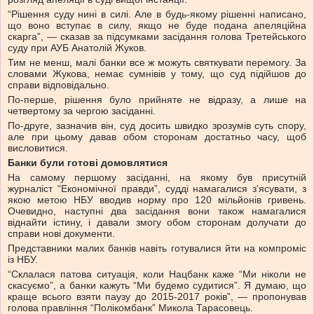
“Рішення суду нині в силі. Але в будь-якому рішенні написано,
що воно вступає в силу, якщо не буде подана апеляційна
скарга”, — сказав за підсумками засідання голова Третейського
суду при АУБ Анатолій Жуков.
Тим не менш, малі банки все ж можуть святкувати перемогу. За
словами Жукова, немає сумнівів у тому, що суд підійшов до
справи відповідально.
По-перше, рішення було прийняте не відразу, а лише на
четвертому за чергою засіданні.
По-друге, зазначив він, суд досить швидко зрозумів суть спору,
але при цьому давав обом сторонам достатньо часу, щоб
висловитися.
Банки були готові домовлятися
На самому першому засіданні, на якому був присутній
журналіст “Економічної правди”, судді намагалися з'ясувати, з
якою метою НБУ вводив норму про 120 мільйонів гривень.
Очевидно, наступні два засідання вони також намагалися
віднайти істину, і давали змогу обом сторонам долучати до
справи нові документи.
Представники малих банків навіть готувалися йти на компроміс
із НБУ.
“Склалася патова ситуація, коли Нацбанк каже “Ми ніколи не
скасуємо”, а банки кажуть “Ми будемо судитися”. Я думаю, що
краще всього взяти паузу до 2015-2017 років”, — пропонував
голова правління “Полікомбанк” Микола Тарасовець.