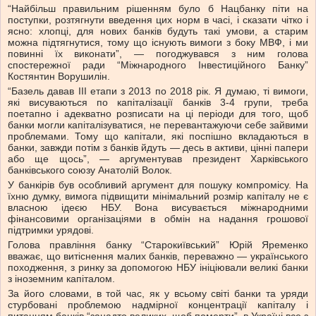
“Найбільш правильним рішенням було б Нацбанку піти на
поступки, розтягнути введення цих норм в часі, і сказати чітко і
ясно: хлопці, для нових банків будуть такі умови, а старим
можна підтягнутися, тому що існують вимоги з боку МВФ, і ми
повинні їх виконати”, — погоджувався з ним голова
спостережної ради “Міжнародного Інвестиційного Банку”
Костянтин Ворушилін.
“Базель давав III етапи з 2013 по 2018 рік. Я думаю, ті вимоги,
які висуваються по капіталізації банків 3-4 групи, треба
поетапно і адекватно розписати на ці періоди для того, щоб
банки могли капіталізуватися, не перевантажуючи себе зайвими
проблемами. Тому що капітали, які поспішно вкладаються в
банки, завжди потім з банків йдуть — десь в активи, цінні папери
або ще щось”, — аргументував президент Харківського
банківського союзу Анатолій Волок.
У банкірів був особливий аргумент для пошуку компромісу. На
їхню думку, вимога підвищити мінімальний розмір капіталу не є
власною ідеєю НБУ. Вона висувається міжнародними
фінансовими організаціями в обмін на надання грошової
підтримки урядові.
Голова правління банку “Старокиївський” Юрій Яременко
вважає, що витіснення малих банків, переважно — українського
походження, з ринку за допомогою НБУ ініціювали великі банки
з іноземним капіталом.
За його словами, в той час, як у всьому світі банки та уряди
стурбовані проблемою надмірної концентрації капіталу і