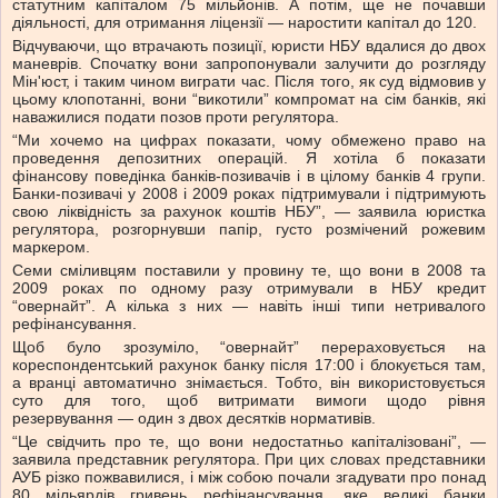
статутним капіталом 75 мільйонів. А потім, ще не почавши
діяльності, для отримання ліцензії — наростити капітал до 120.
Відчуваючи, що втрачають позиції, юристи НБУ вдалися до двох
маневрів. Спочатку вони запропонували залучити до розгляду
Мін'юст, і таким чином виграти час. Після того, як суд відмовив у
цьому клопотанні, вони “викотили” компромат на сім банків, які
наважилися подати позов проти регулятора.
“Ми хочемо на цифрах показати, чому обмежено право на
проведення депозитних операцій. Я хотіла б показати
фінансову поведінка банків-позивачів і в цілому банків 4 групи.
Банки-позивачі у 2008 і 2009 роках підтримували і підтримують
свою ліквідність за рахунок коштів НБУ”, — заявила юристка
регулятора, розгорнувши папір, густо розмічений рожевим
маркером.
Семи сміливцям поставили у провину те, що вони в 2008 та
2009 роках по одному разу отримували в НБУ кредит
“овернайт”. А кілька з них — навіть інші типи нетривалого
рефінансування.
Щоб було зрозуміло, “овернайт” перераховується на
кореспондентський рахунок банку після 17:00 і блокується там,
а вранці автоматично знімається. Тобто, він використовується
суто для того, щоб витримати вимоги щодо рівня
резервування — один з двох десятків нормативів.
“Це свідчить про те, що вони недостатньо капіталізовані”, —
заявила представник регулятора. При цих словах представники
АУБ різко пожвавилися, і між собою почали згадувати про понад
80 мільярдів гривень рефінансування, яке великі банки