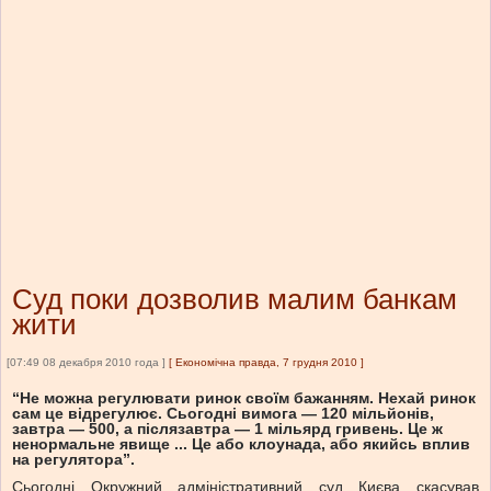
Суд поки дозволив малим банкам
жити
[07:49 08 декабря 2010 года ]
[
Економічна правда, 7 грудня 2010
]
“Не можна регулювати ринок своїм бажанням. Нехай ринок
сам це відрегулює. Сьогодні вимога — 120 мільйонів,
завтра — 500, а післязавтра — 1 мільярд гривень. Це ж
ненормальне явище ... Це або клоунада, або якийсь вплив
на регулятора”.
Сьогодні Окружний адміністративний суд Києва скасував