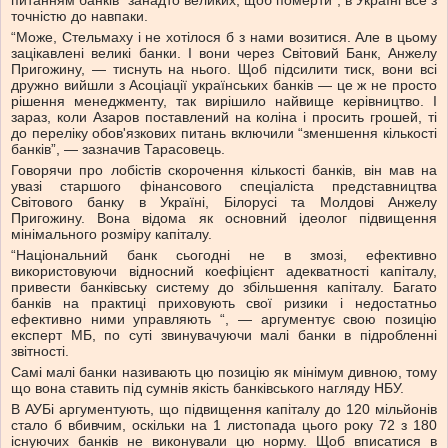
питанням банків “занадто великих, щоб померти”, в Україні все з
точністю до навпаки.
“Може, Стельмаху і не хотілося б з нами возитися. Але в цьому
зацікавлені великі банки. І вони через Світовий Банк, Анжелу
Пригожину, — тиснуть на нього. Щоб підсилити тиск, вони всі
дружно вийшли з Асоціації українських банків — це ж не просто
рішення менеджменту, так вирішило найвище керівництво. І
зараз, коли Азаров поставлений на коліна і просить грошей, ті
до переліку обов'язкових питань включили “зменшення кількості
банків”, — зазначив Тарасовець.
Говорячи про лобістів скорочення кількості банків, він мав на
увазі старшого фінансового спеціаліста представництва
Світового банку в Україні, Білорусі та Молдові Анжелу
Пригожину. Вона відома як основний ідеолог підвищення
мінімального розміру капіталу.
“Національний банк сьогодні не в змозі, ефективно
використовуючи відносний коефіцієнт адекватності капіталу,
привести банківську систему до збільшення капіталу. Багато
банків на практиці приховують свої ризики і недостатньо
ефективно ними управляють “, — аргументує свою позицію
експерт МБ, по суті звинувачуючи малі банки в підробленні
звітності.
Самі малі банки називають цю позицію як мінімум дивною, тому
що вона ставить під сумнів якість банківського нагляду НБУ.
В АУБі аргументують, що підвищення капіталу до 120 мільйонів
стало б вбивчим, оскільки на 1 листопада цього року 72 з 180
існуючих банків не виконували цю норму. Щоб вписатися в