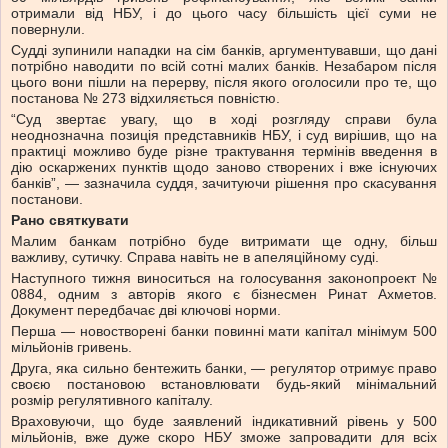
отримали від НБУ, і до цього часу більшість цієї суми не
повернули.
Судді зупинили нападки на сім банків, аргументувавши, що дані
потрібно наводити по всій сотні малих банків. Незабаром після
цього вони пішли на перерву, після якого оголосили про те, що
постанова № 273 відхиляється повністю.
“Суд звертає увагу, що в ході розгляду справи була
неоднозначна позиція представників НБУ, і суд вирішив, що на
практиці можливо буде різне трактування термінів введення в
дію оскаржених пунктів щодо заново створених і вже існуючих
банків”, — зазначила суддя, зачитуючи рішення про скасування
постанови.
Рано святкувати
Малим банкам потрібно буде витримати ще одну, більш
важливу, сутичку. Справа навіть не в апеляційному суді.
Наступного тижня виноситься на голосування законопроект №
0884, одним з авторів якого є бізнесмен Ринат Ахметов.
Документ передбачає дві ключові норми.
Перша — новостворені банки повинні мати капітал мінімум 500
мільйонів гривень.
Друга, яка сильно бентежить банки, — регулятор отримує право
своєю постановою встановлювати будь-який мінімальний
розмір регулятивного капіталу.
Враховуючи, що буде заявлений індикативний рівень у 500
мільйонів, вже дуже скоро НБУ зможе запровадити для всіх