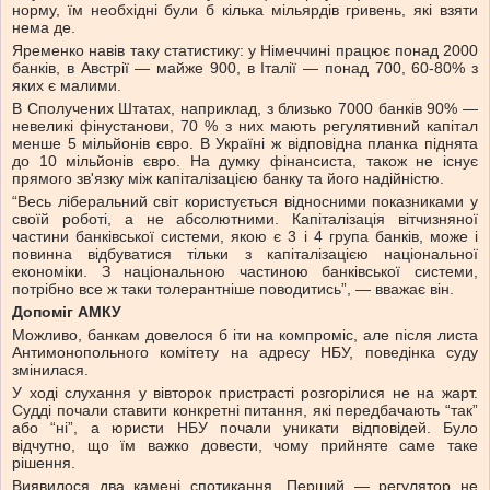
норму, їм необхідні були б кілька мільярдів гривень, які взяти
нема де.
Яременко навів таку статистику: у Німеччині працює понад 2000
банків, в Австрії — майже 900, в Італії — понад 700, 60-80% з
яких є малими.
В Сполучених Штатах, наприклад, з близько 7000 банків 90% —
невеликі фінустанови, 70 % з них мають регулятивний капітал
менше 5 мільйонів євро. В Україні ж відповідна планка піднята
до 10 мільйонів євро. На думку фінансиста, також не існує
прямого зв'язку між капіталізацією банку та його надійністю.
“Весь ліберальний світ користується відносними показниками у
своїй роботі, а не абсолютними. Капіталізація вітчизняної
частини банківської системи, якою є 3 і 4 група банків, може і
повинна відбуватися тільки з капіталізацією національної
економіки. З національною частиною банківської системи,
потрібно все ж таки толерантніше поводитись”, — вважає він.
Допоміг АМКУ
Можливо, банкам довелося б іти на компроміс, але після листа
Антимонопольного комітету на адресу НБУ, поведінка суду
змінилася.
У ході слухання у вівторок пристрасті розгорілися не на жарт.
Судді почали ставити конкретні питання, які передбачають “так”
або “ні”, а юристи НБУ почали уникати відповідей. Було
відчутно, що їм важко довести, чому прийняте саме таке
рішення.
Виявилося два камені спотикання. Перший — регулятор не