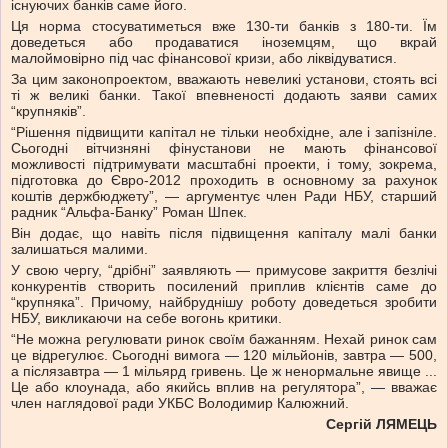
існуючих банків саме його.
Ця норма стосуватиметься вже 130-ти банків з 180-ти. Їм
доведеться або продаватися іноземцям, що вкрай
малоймовірно під час фінансової кризи, або ліквідуватися.
За цим законопроектом, вважають невеликі установи, стоять всі
ті ж великі банки. Такої впевненості додають заяви самих
“крупняків”.
“Рішення підвищити капітал не тільки необхідне, але і запізніле.
Сьогодні вітчизняні фінустанови не мають фінансової
можливості підтримувати масштабні проекти, і тому, зокрема,
підготовка до Євро-2012 проходить в основному за рахунок
коштів держбюджету”, — аргументує член Ради НБУ, старший
радник “Альфа-Банку” Роман Шпек.
Він додає, що навіть після підвищення капіталу малі банки
залишаться малими.
У свою чергу, “дрібні” заявляють — примусове закриття безлічі
конкурентів створить посилений приплив клієнтів саме до
“крупняка”. Причому, найбруднішу роботу доведеться зробити
НБУ, викликаючи на себе вогонь критики.
“Не можна регулювати ринок своїм бажанням. Нехай ринок сам
це відрегулює. Сьогодні вимога — 120 мільйонів, завтра — 500,
а післязавтра — 1 мільярд гривень. Це ж ненормальне явище ...
Це або клоунада, або якийсь вплив на регулятора”, — вважає
член наглядової ради УКБС Володимир Калюжний.
Сергій ЛЯМЕЦЬ