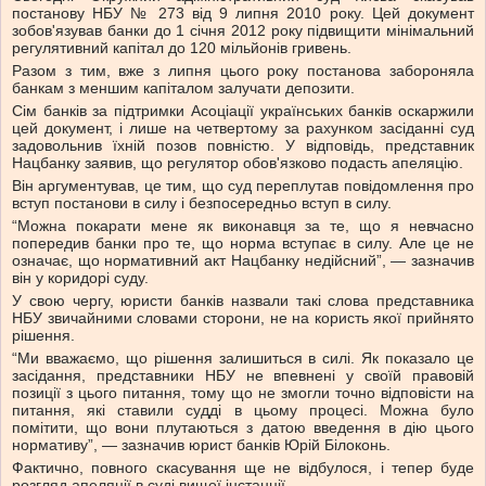
постанову НБУ № 273 від 9 липня 2010 року. Цей документ
зобов'язував банки до 1 січня 2012 року підвищити мінімальний
регулятивний капітал до 120 мільйонів гривень.
Разом з тим, вже з липня цього року постанова забороняла
банкам з меншим капіталом залучати депозити.
Сім банків за підтримки Асоціації українських банків оскаржили
цей документ, і лише на четвертому за рахунком засіданні суд
задовольнив їхній позов повністю. У відповідь, представник
Нацбанку заявив, що регулятор обов'язково подасть апеляцію.
Він аргументував, це тим, що суд переплутав повідомлення про
вступ постанови в силу і безпосередньо вступ в силу.
“Можна покарати мене як виконавця за те, що я невчасно
попередив банки про те, що норма вступає в силу. Але це не
означає, що нормативний акт Нацбанку недійсний”, — зазначив
він у коридорі суду.
У свою чергу, юристи банків назвали такі слова представника
НБУ звичайними словами сторони, не на користь якої прийнято
рішення.
“Ми вважаємо, що рішення залишиться в силі. Як показало це
засідання, представники НБУ не впевнені у своїй правовій
позиції з цього питання, тому що не змогли точно відповісти на
питання, які ставили судді в цьому процесі. Можна було
помітити, що вони плутаються з датою введення в дію цього
нормативу”, — зазначив юрист банків Юрій Білоконь.
Фактично, повного скасування ще не відбулося, і тепер буде
розгляд апеляції в суді вищої інстанції.