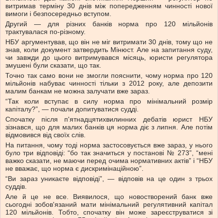
витримав терміну 30 днів між попередженням чинності нової
вимоги і безпосередньо вступом.
Другий — для різних банків норма про 120 мільйонів
трактувалася по-різному.
НБУ аргументував, що він не міг витримати 30 днів, тому що не
знав, коли документ затвердить Мінюст. Але на запитання суду,
чи завжди до цього витримувався місяць, юристи регулятора
змушені були сказати, що так.
Точно так само вони не змогли пояснити, чому норма про 120
мільйонів набуває чинності тільки з 2012 року, але депозити
малим банкам не можна залучати вже зараз.
“Так коли вступає в силу норма про мінімальний розмір
капіталу?”, — почали допитуватися судді.
Спочатку після п'ятнадцятихвилинних дебатів юрист НБУ
зізнався, що для малих банків ця норма діє з липня. Але потім
відмовився від своїх слів.
На питання, чому тоді норма застосовується вже зараз, у нього
було три відповіді: “бо так значиться у постанові № 273”, “мені
важко сказати, не маючи перед очима нормативних актів” і “НБУ
не вважає, що норма є дискримінаційною”.
“Ви зараз уникаєте відповіді”, — відповів на це один з трьох
суддів.
Але й це не все. Виявилося, що новостворений банк вже
сьогодні зобов'язаний мати мінімальний регулятивний капітал
120 мільйонів. Тобто, спочатку він може зареєструватися зі