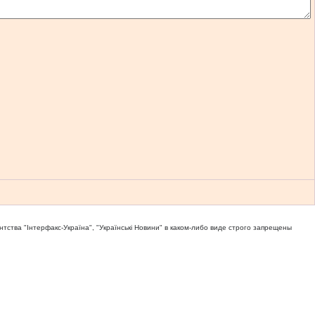
тва "Iнтерфакс-Україна", "Українськi Новини" в каком-либо виде строго запрещены