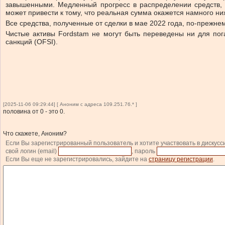
завышенными. Медленный прогресс в распределении средств, 
может привести к тому, что реальная сумма окажется намного н
Все средства, полученные от сделки в мае 2022 года, по-преж
Чистые активы Fordstam не могут быть переведены ни для по
санкций (OFSI).
[2025-11-06 09:29:44] [ Аноним с адреса 109.251.76.* ]
половина от 0 - это 0.
Что скажете, Аноним?
Если Вы зарегистрированный пользователь и хотите участвовать в дискусс
свой логин (email)
, пароль
Если Вы еще не зарегистрировались, зайдите на
страницу регистрации
.