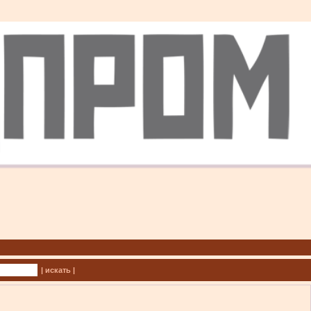
| искать |