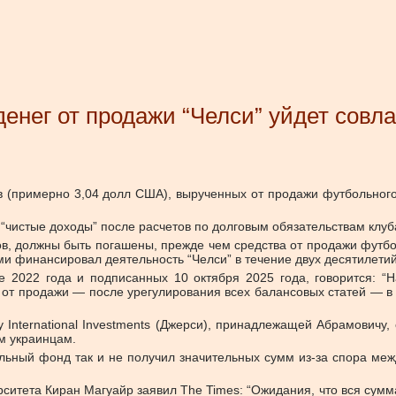
енег от продажи “Челси” уйдет сов
 (примерно 3,04 долл США), вырученных от продажи футбольного 
о “чистые доходы” после расчетов по долговым обязательствам клу
в, должны быть погашены, прежде чем средства от продажи футбол
ми финансировал деятельность “Челси” в течение двух десятилетий
 2022 года и подписанных 10 октября 2025 года, говорится: “
й от продажи — после урегулирования всех балансовых статей —
 International Investments (Джерси), принадлежащей Абрамовичу
м украинцам.
ельный фонд так и не получил значительных сумм из-за спора м
итета Киран Магуайр заявил The Times: “Ожидания, что вся сумма