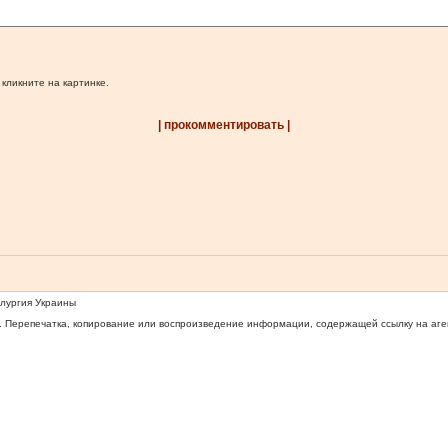
 кликните на картинке.
| прокомментировать |
ллургия Украины
 Перепечатка, копирование или воспроизведение информации, содержащей ссылку на агентс