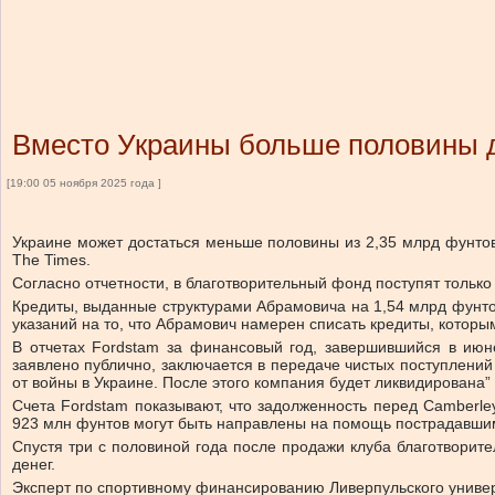
Вместо Украины больше половины д
[19:00 05 ноября 2025 года ]
Украине может достаться меньше половины из 2,35 млрд фунтов
The Times.
Согласно отчетности, в благотворительный фонд поступят тольк
Кредиты, выданные структурами Абрамовича на 1,54 млрд фунто
указаний на то, что Абрамович намерен списать кредиты, которы
В отчетах Fordstam за финансовый год, завершившийся в июне
заявлено публично, заключается в передаче чистых поступлени
от войны в Украине. После этого компания будет ликвидирована”
Счета Fordstam показывают, что задолженность перед Camberley
923 млн фунтов могут быть направлены на помощь пострадавши
Спустя три с половиной года после продажи клуба благотворит
денег.
Эксперт по спортивному финансированию Ливерпульского универс