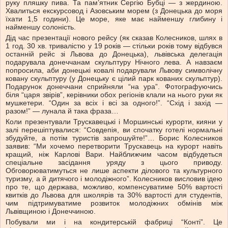
руку пляшку пива. Та пам’ятник Сергію Бубці — з жердиною.
Хвалиться екскурсовод і Азовським морем (з Донецька до моря
їхати 1,5 години). Це море, яке має найменшу глибину і
найменшу солоність.
Дід час презентації нового рейсу (як сказав Колесников, шлях в
1 год. 30 хв. тривалістю у 19 років — стільки років тому відбувся
останній рейс зі Львова до Донецька), львівська делегація
подарувала донеччанам скульптуру Нічного лева. А навзаєм
попросила, аби донецькі ковалі подарували Львову символічну
ковану скульптуру (у Донецьку є цілий парк кованих скульптур).
Подарунок донеччани сприйняли “на ура”. Фотографуючись
біля “царя звірів”, керівники обох регіонів клали на нього руки як
мушкетери. “Один за всіх і всі за одного!”. “Схід і захід —
разом!” — лунала й така фраза…
Коли презентували Трускавецькі і Моршинські курорти, кияни у
залі перешіптувалися: “Совдепія, ви спочатку готелі нормальні
збудуйте, а потім туристів запрошуйте!”… Борис Колесников
заявив: “Ми хочемо перетворити Трускавець на курорт навіть
кращий, ніж Карлові Вари. Найближчим часом відбудеться
спеціальне засідання уряду з цього приводу.
Обговорюватимуться не лише аспекти ділового та культурного
туризму, а й дитячого і молодіжного”. Колесников висловив ідею
про те, що держава, можливо, компенсуватиме 50% вартості
квитків до Львова для школярів та 30% вартості для студентів,
чим підтримуватиме розвиток молодіжних обмінів між
Львівщиною і Донеччиною.
Побували ми і на кондитерській фабриці “Конті”. Це