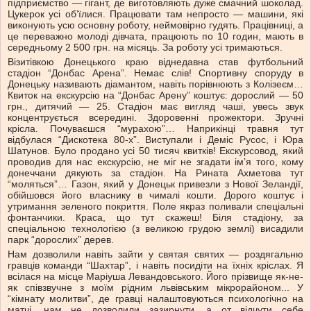
підприємство — гігант, де виготовляють дуже смачний шоколад.
Цукерок усі об’їлися. Працювати там непросто — машини, які
виконують усю основну роботу, неймовірно гудять. Працівниці, а
це переважно молоді дівчата, працюють по 10 годин, мають в
середньому 2 500 грн. на місяць. За роботу усі тримаються.
Візитівкою Донецького краю віднедавна став футбольний
стадіон “Донбас Арена”. Немає слів! Спортивну споруду в
Донецьку називають діамантом, навіть порівнюють з Колізеєм…
Квиток на екскурсію на “Донбас Арену” коштує: дорослий — 50
грн., дитячий — 25. Стадіон має вигляд чаші, увесь звук
концентрується всередині. Здоровенні прожектори. Зручні
крісла. Почуваєшся “мурахою”… Наприкінці травня тут
відбулася “Дискотека 80-х”. Виступали і Деміс Русос, і Юра
Шатунов. Було продано усі 50 тисяч квитків! Екскурсовод, який
проводив для нас екскурсію, не міг не згадати ім’я того, кому
донеччани дякують за стадіон. На Рината Ахметова тут
“моляться”… Газон, який у Донецьк привезли з Нової Зеландії,
обійшовся його власнику в чималі кошти. Дорого коштує і
утримання зеленого покриття. Поле якраз поливали спеціальні
фонтанчики. Краса, що тут скажеш! Біля стадіону, за
спеціальною технологією (з великою грудою землі) висадили
парк “дорослих” дерев.
Нам дозволили навіть зайти у святая святих — роздягальню
гравців команди “Шахтар”, і навіть посидіти на їхніх кріслах. Я
всілася на місце Маріуша Левандовського. Його прізвище як-не-
як співзвучне з моїм рідним львівським мікрорайоном... У
“кімнату молитви”, де гравці налаштовуються психологічно на
матчі, нам не дозволили зазирнути, а от відчути себе