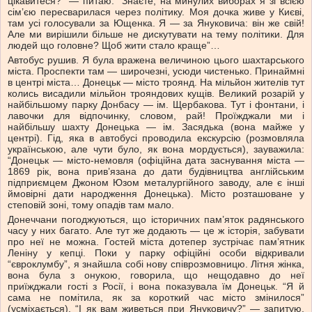
цікавитеся?” — питаю. “Знаєте, на минулих виборах я зі всією
сім’єю пересварилася через політику. Моя дочка живе у Києві,
там усі голосували за Ющенка. Я — за Януковича: він же свій!
Але ми вирішили більше не дискутувати на тему політики. Для
людей що головне? Щоб жити стало краще”…
Автобус рушив. Я була вражена величиною цього шахтарського
міста. Проспекти там — широчезні, усюди чистенько. Принаймні
в центрі міста… Донецьк — місто троянд. На мільйон жителів тут
колись висадили мільйон трояндових кущів. Великий розарій у
найбільшому парку Донбасу — ім. Щербакова. Тут і фонтани, і
лавочки для відпочинку, словом, рай! Проїжджали ми і
найбільшу шахту Донецька — ім. Засядька (вона майже у
центрі). Гід, яка в автобусі проводила екскурсію (розмовляла
українською, але чути було, як вона мордується), зауважила:
“Донецьк — місто-немовля (офіційна дата заснування міста —
1869 рік, вона прив’язана до дати будівництва англійським
підприємцем Джоном Юзом металургійного заводу, але є інші
ймовірні дати народження Донецька). Місто розташоване у
степовій зоні, тому опадів там мало.
Донеччани погоджуються, що історичних пам’яток радянського
часу у них багато. Але тут же додають — це ж історія, забувати
про неї не можна. Гостей міста дотепер зустрічає пам’ятник
Леніну у кепці. Поки у парку офіційні особи відкривали
“євроклумбу”, я знайшла собі нову співрозмовницю. Літня жінка,
вона була з онукою, говорила, що нещодавно до неї
приїжджали гості з Росії, і вона показувала їм Донецьк. “Я й
сама не помітила, як за короткий час місто змінилося”
(усміхається). “І як вам живеться при Януковичу?” — запитую.