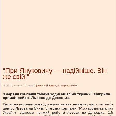
“При Януковичу — надійніше. Він
же свій!”
[18:26 11 июня 2010 года ]
[
Високий Замок, 11 червня 2010
]
9 червня компанія “Міжнародні авіалінії України” відкрила
прямий рейс зі Львова до Донецька.
Відтепер потрапити до Донецька можна швидше, ніж у час пік із
центру Львова на Сихів. 9 червня компанія “Міжнародні авіалінії
України” відкрила прямий рейс зі Львова до Донецька. 1,5