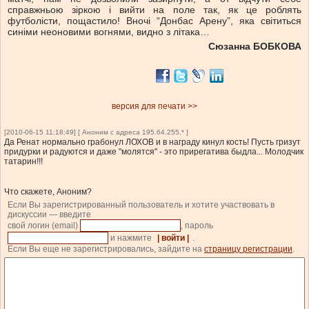
справжньою зіркою і вийти на поле так, як це роблять
футболісти, пощастило! Вночі “Донбас Арену”, яка світиться
синіми неоновими вогнями, видно з літака…
Сюзанна БОБКОВА
версия для печати >>
[2010-06-15 11:18:49] [ Аноним с адреса 195.64.255.* ]
Да Ренат нормально грабонул ЛОХОВ и в награду кинул кость! Пусть гризут
придурки и радуются и даже "молятся" - это прирегатива быдла... Молодчик
татарин!!!
Что скажете, Аноним?
Если Вы зарегистрированный пользователь и хотите участвовать в
дискуссии — введите
свой логин (email)
, пароль
и нажмите
| войти |
.
Если Вы еще не зарегистрировались, зайдите на
страницу регистрации
.