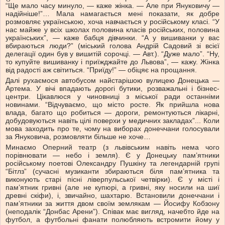
“Ще мало часу минуло, — каже жінка. — Але при Януковичу —
надійніше!”… Мала намагається мені показати, як добре
розмовляє українською, хоча навчається у російському класі. “У
нас майже у всіх школах половина класів російських, половина
українських”, — каже бабця дівчинки. “А у вишиванки у вас
вбираються люди?” (міський голова Андрій Садовий зі всієї
делегації один був у вишитій сорочці. — Авт.). “Дуже мало”. “Ну,
то купуйте вишиванку і приїжджайте до Львова”, — кажу. Жінка
від радості аж світиться. “Приїду!” — обіцяє на прощання.
Далі рухаємося автобусом найстарішою вулицею Донецька —
Артема. У вічі впадають дорогі бутики, розважальні і бізнес-
центри. Цікавлюся у чиновниці з міської ради останніми
новинами. “Відчуваємо, що місто росте. Як прийшла нова
влада, багато що робиться — дороги, ремонтуються лікарні,
добудовуються навіть цілі поверхи у медичних закладах”... Коли
мова заходить про те, чому на виборах донеччани голосували
за Януковича, розмовляти більше не хоче…
Минаємо Оперний театр (з львівським навіть нема чого
порівнювати — небо і земля). Є у Донецьку пам’ятники
російському поетові Олександру Пушкіну та легендарній групі
“Бітлз” (сучасні музиканти збираються біля пам’ятника та
виконують старі пісні ліверпульської четвірки). Є у місті і
пам’ятник гривні (але не купюрі, а гривні, яку носили на шиї
древні скіфи), і, звичайно, шахтарю. Встановили донеччани і
пам’ятники за життя двом своїм землякам — Йосифу Кобзону
(неподалік “Донбас Арени”). Співак має вигляд, начебто йде на
футбол, а футбольні фанати полюбляють встромити йому у