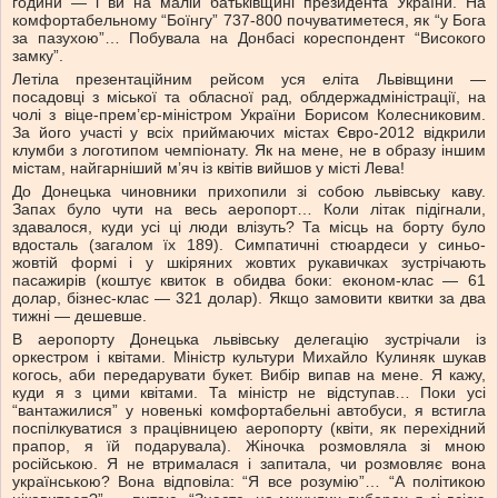
години — і ви на малій батьківщині президента України. На
комфортабельному “Боїнгу” 737-800 почуватиметеся, як “у Бога
за пазухою”… Побувала на Донбасі кореспондент “Високого
замку”.
Летіла презентаційним рейсом уся еліта Львівщини —
посадовці з міської та обласної рад, облдержадміністрації, на
чолі з віце-прем’єр-міністром України Борисом Колесниковим.
За його участі у всіх приймаючих містах Євро-2012 відкрили
клумби з логотипом чемпіонату. Як на мене, не в образу іншим
містам, найгарніший м’яч із квітів вийшов у місті Лева!
До Донецька чиновники прихопили зі собою львівську каву.
Запах було чути на весь аеропорт… Коли літак підігнали,
здавалося, куди усі ці люди влізуть? Та місць на борту було
вдосталь (загалом їх 189). Симпатичні стюардеси у синьо-
жовтій формі і у шкіряних жовтих рукавичках зустрічають
пасажирів (коштує квиток в обидва боки: економ-клас — 61
долар, бізнес-клас — 321 долар). Якщо замовити квитки за два
тижні — дешевше.
В аеропорту Донецька львівську делегацію зустрічали із
оркестром і квітами. Міністр культури Михайло Кулиняк шукав
когось, аби передарувати букет. Вибір випав на мене. Я кажу,
куди я з цими квітами. Та міністр не відступав… Поки усі
“вантажилися” у новенькі комфортабельні автобуси, я встигла
поспілкуватися з працівницею аеропорту (квіти, як перехідний
прапор, я їй подарувала). Жіночка розмовляла зі мною
російською. Я не втрималася і запитала, чи розмовляє вона
українською? Вона відповіла: “Я все розумію”… “А політикою