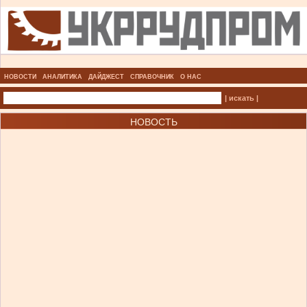
НОВОСТИ
АНАЛИТИКА
ДАЙДЖЕСТ
СПРАВОЧНИК
О НАС
| искать |
НОВОСТЬ