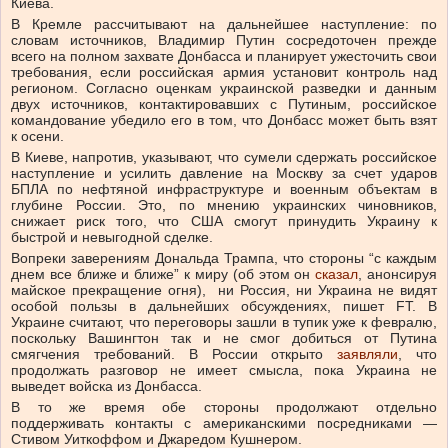
Киева.
В Кремле рассчитывают на дальнейшее наступление: по
словам источников, Владимир Путин сосредоточен прежде
всего на полном захвате Донбасса и планирует ужесточить свои
требования, если российская армия установит контроль над
регионом. Согласно оценкам украинской разведки и данным
двух источников, контактировавших с Путиным, российское
командование убедило его в том, что Донбасс может быть взят
к осени.
В Киеве, напротив, указывают, что сумели сдержать российское
наступление и усилить давление на Москву за счет ударов
БПЛА по нефтяной инфраструктуре и военным объектам в
глубине России. Это, по мнению украинских чиновников,
снижает риск того, что США смогут принудить Украину к
быстрой и невыгодной сделке.
Вопреки заверениям Дональда Трампа, что стороны “с каждым
днем все ближе и ближе” к миру (об этом он
сказал
, анонсируя
майское прекращение огня), ни Россия, ни Украина не видят
особой пользы в дальнейших обсуждениях, пишет FT. В
Украине считают, что переговоры зашли в тупик уже к февралю,
поскольку Вашингтон так и не смог добиться от Путина
смягчения требований. В России открыто
заявляли
, что
продолжать разговор не имеет смысла, пока Украина не
выведет войска из Донбасса.
В то же время обе стороны продолжают отдельно
поддерживать контакты с американскими посредниками —
Стивом Уиткоффом и Джаредом Кушнером.