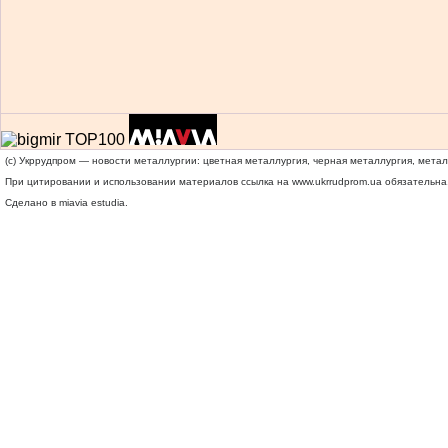
(c) Укррудпром — новости металлургии: цветная металлургия, черная металлургия, мета
При цитировании и использовании материалов ссылка на
www.ukrrudprom.ua
обязательна.
Сделано в miavia estudia.