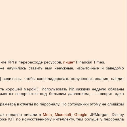
нге KPI и перерасходе ресурсов,
пишет
Financial Times.
же научились ставить ему ненужные, избыточные и заведомо
] видит сны, чтобы консолидировать полученные знания, следит
ыть хорошей мерой”). Использовать ИИ каждую неделю обязаны
рументы внедряются под большим давлением, — говорит один
раметра в отчеты по персоналу. Но сотрудники этому не слишком
мах недавно писали в
Meta
,
Microsoft
,
Google
, JPMorgan, Disney
роже KPI по искусственному интеллекту, тем больше у персонала