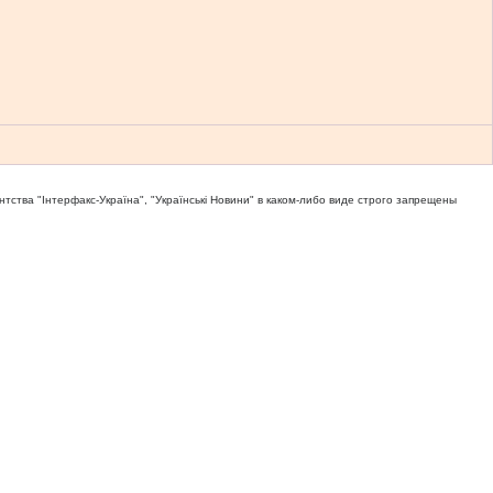
тва "Iнтерфакс-Україна", "Українськi Новини" в каком-либо виде строго запрещены