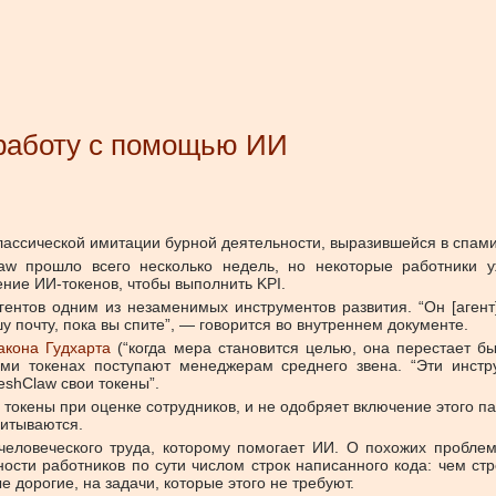
 работу с помощью ИИ
ассической имитации бурной деятельности, выразившейся в спами
aw прошло всего несколько недель, но некоторые работники у
ение ИИ-токенов, чтобы выполнить KPI.
гентов одним из незаменимых инструментов развития. “Он [агент
у почту, пока вы спите”, — говорится во внутреннем документе.
акона Гудхарта
(“когда мера становится целью, она перестает б
ими токенах поступают менеджерам среднего звена. “Эти инст
eshClaw свои токены”.
токены при оценке сотрудников, и не одобряет включение этого па
читываются.
человеческого труда, которому помогает ИИ. О похожих пробле
ости работников по сути числом строк написанного кода: чем ст
дорогие, на задачи, которые этого не требуют.