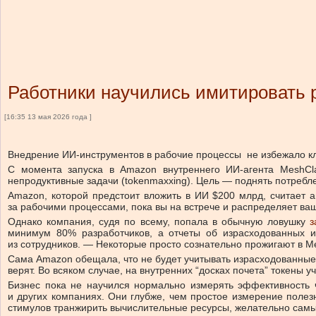
Работники научились имитировать
[16:35 13 мая 2026 года ]
Внедрение ИИ-инструментов в рабочие процессы не избежало кл
С момента запуска в Amazon внутреннего ИИ-агента MeshCl
непродуктивные задачи (tokenmaxxing). Цель — поднять потребл
Amazon, которой предстоит вложить в ИИ $200 млрд, считает а
за рабочими процессами, пока вы на встрече и распределяет ваш
Однако компания, судя по всему, попала в обычную ловушку
з
минимум 80% разработчиков, а отчеты об израсходованных 
из сотрудников. — Некоторые просто сознательно прожигают в M
Сама Amazon обещала, что не будет учитывать израсходованные 
верят. Во всяком случае, на внутренних “досках почета” токены у
Бизнес пока не научился нормально измерять эффективность 
и других компаниях. Они глубже, чем простое измерение полезн
стимулов транжирить вычислительные ресурсы, желательно самые 