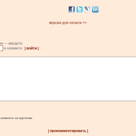
версия для печати >>
ии — введите
и нажмите
| войти |
.
 кликните на картинке.
| прокомментировать |