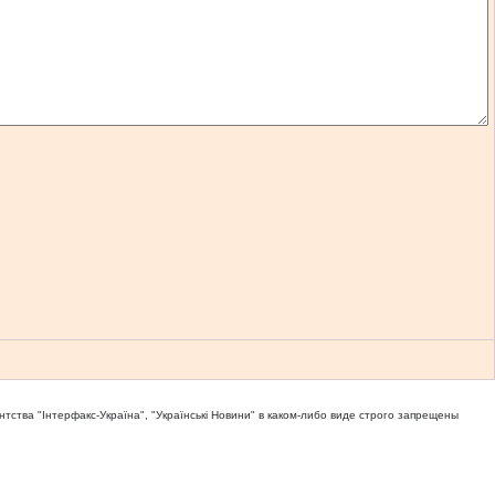
тва "Iнтерфакс-Україна", "Українськi Новини" в каком-либо виде строго запрещены