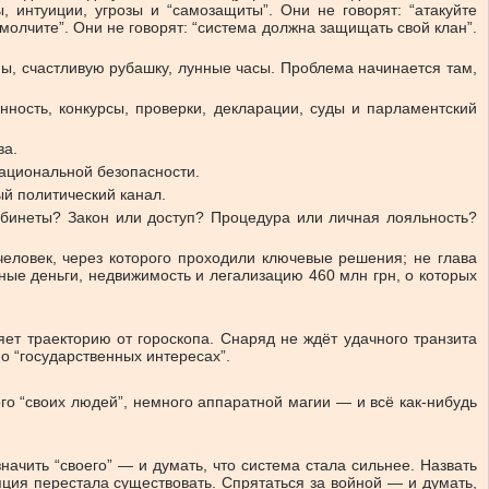
, интуиции, угрозы и “самозащиты”. Они не говорят: “атакуйте
 молчите”. Они не говорят: “система должна защищать свой клан”.
сны, счастливую рубашку, лунные часы. Проблема начинается там,
нность, конкурсы, проверки, декларации, суды и парламентский
ва.
национальной безопасности.
ый политический канал.
абинеты? Закон или доступ? Процедура или личная лояльность?
еловек, через которого проходили ключевые решения; не глава
жные деньги, недвижимость и легализацию 460 млн грн, о которых
ет траекторию от гороскопа. Снаряд не ждёт удачного транзита
 о “государственных интересах”.
ого “своих людей”, немного аппаратной магии — и всё как-нибудь
ачить “своего” — и думать, что система стала сильнее. Назвать
пция перестала существовать. Спрятаться за войной — и думать,