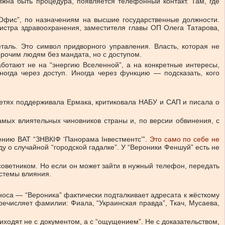
олжна быть процедура, появляется телефонный контакт. Там, где
фис”, по назначениям на высшие государственные должности.
истра здравоохранения, заместителя главы ОП Олега Татарова,
таль. Это символ придворного управления. Власть, которая не
прочим людям без мандата, но с доступом.
ботают не на “энергию Вселенной”, а на конкретные интересы,
Иногда через доступ. Иногда через функцию — подсказать, кого
цсетях поддерживала Ермака, критиковала НАБУ и САП и писала о
амых влиятельных чиновников страны и, по версии обвинения, с
ению ВАТ “ЗНВКІФ ‘Панорама Інвестментс’”.
Это само по себе не
ду о случайной “городской гадалке”. У “Вероники Феншуй” есть не
советником. Но если он может зайти в нужный телефон, передать
истемы влияния.
са — “Вероника” фактически подталкивает адресата к жёсткому
еречисляет фамилии: Фиала, “Украинская правда”, Ткач, Мусаева,
ходят не с документом, а с “ощущением”. Не с доказательством,