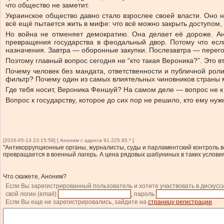
что общество не заметит.
Украинское общество давно стало взрослее своей власти. Оно на
всё ещё пытается жить в мифе: что всё можно закрыть доступом,
Но война не отменяет демократию. Она делает её дороже. Ан
превращения государства в феодальный двор. Потому что есл
назначения. Завтра — оборонные закупки. Послезавтра — перег
Поэтому главный вопрос сегодня не “кто такая Вероника?”. Это 
Почему человек без мандата, ответственности и публичной рол
фильтр? Почему один из самых влиятельных чиновников страны м
Где тебя носит, Вероника Феншуй? На самом деле — вопрос не к
Вопрос к государству, которое до сих пор не решило, кто ему ну
[2026-05-13 23:15:58] [ Аноним с адреса 91.225.95.* ]
"Антикоррупционные органы, журналисты, суды и парламентский контроль в
превращается в военный лагерь. А цена рядовых шабуниных в таких условия
Что скажете, Аноним?
Если Вы зарегистрированный пользователь и хотите участвовать в дискусс
свой логин (email)
, пароль
Если Вы еще не зарегистрировались, зайдите на
страницу регистрации
.