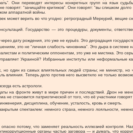
вать”. Они переводят интересы конкретных групп на язык судьбы
не говорят: “зачищайте критиков”. Они говорят: “вы слишком долго
зыком аппаратной войны.
овек может верить во что угодно: ретроградный Меркурий, вещие 
онсультаций. Государство — это процедуры, документы, ответстве
ерез дату рождения, это уже не курьёз. Это деградация государст
шениям, это не “личная слабость чиновника”. Это дыра в системе 
налистам и политическим оппонентам, это уже не мистика. Это сер
о управляет Украиной? Избранные институты или неформальные к
, но один из самых влиятельных людей страны; не министр, но ч
аль влияния. Теперь дело против него высветило не только возмо
сегда есть астрологи.
даты на фронте живут в мире причин и последствий. Дрон не меня
 не становится патриотической от того, что её участники говорят
инженерия, дисциплина, обучение, усталость, кровь и смерть.
 закрытым спектаклем: немного страха, немного лояльности, немн
пасно потому, что заменяет реальность иллюзией контроля. Назн
антикоррупционные органы частью заговора — и думать, что корру