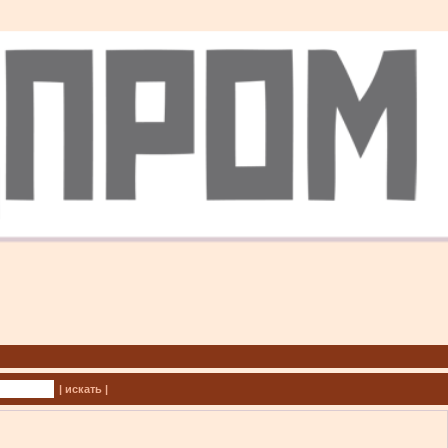
| искать |