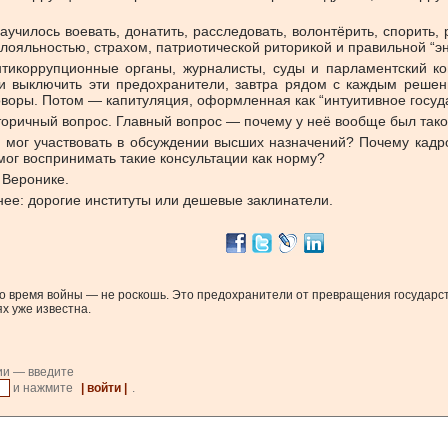
училось воевать, донатить, расследовать, волонтёрить, спорить, 
 лояльностью, страхом, патриотической риторикой и правильной “эн
тикоррупционные органы, журналисты, суды и парламентский к
и выключить эти предохранители, завтра рядом с каждым реше
оворы. Потом — капитуляция, оформленная как “интуитивное госуд
вторичный вопрос. Главный вопрос — почему у неё вообще был тако
и мог участвовать в обсуждении высших назначений? Почему кадро
ог воспринимать такие консультации как норму?
 Веронике.
жнее: дорогие институты или дешевые заклинатели.
о время войны — не роскошь. Это предохранители от превращения государст
х уже известна.
ии — введите
и нажмите
| войти |
.