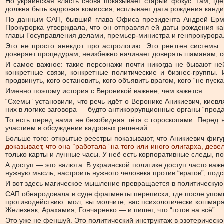
Но украинская власть снова показывает старый фокус: там, где
должна быть кадровая комиссия, всплывает дата рождения канди
По данным САП, бывший глава Офиса президента Андрей Ерма
Прокурорка утверждала, что он отправлял ей даты рождения к
главы Госуправления делами, премьер-министра и генпрокурора
Это не просто анекдот про астрологию. Это рентген системы.
доверяет процедурам, неизбежно начинает доверять шаманам, со
И самое важное: такие персонажи почти никогда не бывают не
конкретные связи, конкретные политические и бизнес-группы. 
продвинуть, кого остановить, кого объявить врагом, кого “не пуска
Именно поэтому история с Вероникой важнее, чем кажется.
“Схемы” установили, что речь идёт о Веронике Аникиевич, киев
них в логике заговора — будто антикоррупционные органы “прода
То есть перед нами не безобидная тётя с гороскопами. Перед 
участием в обсуждении кадровых решений.
Больше того: открытые реестры показывают, что Аникиевич фиг
доказывает, что она “работала” на того или иного олигарха, дев
только карты и лунные часы. У неё есть корпоративные следы, по
А доступ — это валюта. В украинской политике доступ часто ва
нужную мысль, настроить нужного человека против “врагов”, под
И вот здесь магическое мышление превращается в политическую
САП обнародовала в суде фрагменты переписки, где после упо
противодействию: мол, вы молчите, вас психологически кошмарят
Железняк, Арахамия, Гончаренко — и пишет, что “готов на всё”.
Это уже не феншуй. Это политический инструктаж в эзотерическ