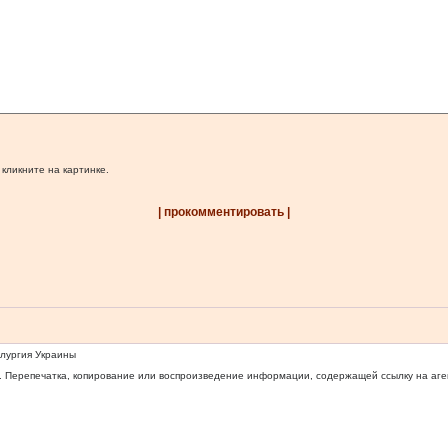
 кликните на картинке.
| прокомментировать |
ллургия Украины
 Перепечатка, копирование или воспроизведение информации, содержащей ссылку на агентс