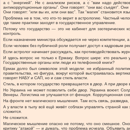
а с “энергией”. Не с анализом рисков, а с “вам надо действо
антикоррупционные органы”. Они говорят: “они вас съедят”. Они 
Они говорят: “или вы их, или они вас”. Так “магия” становится я
Проблема не в том, что кто-то верит в астрологию. Частный чел
где такие практики заходят в государственное управление.
Потому что государство — это не кабинет для эзотерических к
контроль.
Если назначение министра обсуждается не через компетенции, а ч
Если человек без публичной роли получает доступ к кадровым ре
Если астролог начинает рассуждать, как противодействовать жур
И здесь вопрос не только к Ермаку. Вопрос шире: кто реальн
Государственные органы или люди из телефонной книги?
Ермак долго был символом этой модели: не избранный политик
правительства, но фигура, вокруг которой выстраивалась вертик
говорят НАБУ и САП, но и сам стиль власти.
Стиль, в котором государство превращается в двор. А при дворе в
Но Украина не может позволить себе двор. Украина воюет. Сол
Венеры. Логистика не улучшается от феншуя. Коррупционная схема
На фронте нет магического мышления. Там есть связь, разведка, 
А у власти в тылу всё ещё живёт соблазн управлять страной как
сложится.
Не сложится.
Магическое мышление опасно не потому, что оно смешное. Оно о
критику “атакой” — и думать, что проблема исчезла. Объявить 