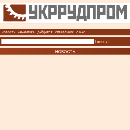
НОВОСТИ
АНАЛИТИКА
ДАЙДЖЕСТ
СПРАВОЧНИК
О НАС
| искать |
НОВОСТЬ