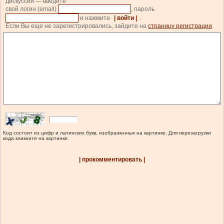
дискуссии — введите
свой логин (email)
, пароль
и нажмите
| войти |
.
Если Вы еще не зарегистрировались, зайдите на
страницу регистрации
.
Код состоит из цифр и латинских букв, изображенных на картинке. Для перезагрузки
кода кликните на картинке.
| прокомментировать |