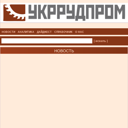
НОВОСТИ
АНАЛИТИКА
ДАЙДЖЕСТ
СПРАВОЧНИК
О НАС
| искать |
НОВОСТЬ