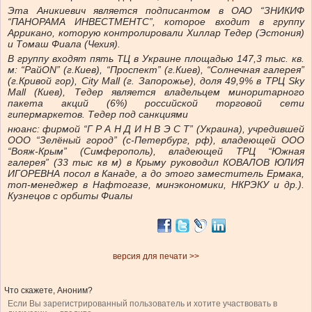
Эта Аникиевич является подписантом в ОАО “ЗНИКИФ
“ПАНОРАМА ИНВЕСТМЕНТС”, которое входит в группу
Аррикано, которую контролировали Хиллар Тедер (Эстония)
и Томаш Фиала (Чехия).
В группу входят пять ТЦ в Украине площадью 147,3 тыс. кв.
м: “РайON” (г.Киев), “Проспект” (г.Киев), “Солнечная галерея”
(г.Кривой гор), City Mall (г. Запорожье), доля 49,9% в ТРЦ Sky
Mall (Киев), Тедер является владельцем миноритарного
пакета акций (6%) российской торговой сети
гипермаркетов. Тедер под санкциями
нюанс: фирмой “Г Р А Н Д И Н В Э С Т” (Украина), учредившей
ООО “Зелёный город” (с-Петербург, рф), владеющей ООО
“Вояж-Крым” (Симферополь), владеющей ТРЦ “Южная
галерея” (33 тыс кв м) в Крыму руководил КОВАЛОВ ЮЛИЯ
ИГОРЕВНА посол в Канаде, а до этого заместитель Ермака,
топ-менеджер в Нафтогазе, минэкономики, НКРЭКУ и др.).
Кузнецов с орбиты Фиалы
версия для печати >>
Что скажете, Аноним?
Если Вы зарегистрированный пользователь и хотите участвовать в