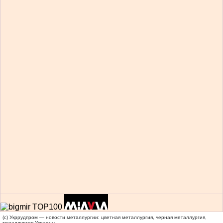
(c) Укррудпром — новости металлургии: цветная металлургия, черная металлургия,
металлургия Украины