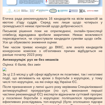
Етична рада рекомендувала 16 кандидатів на вісім вакансій за
квотою з'їзду суддів. Серед них лише щодо чотирьох у
громадськості немає претензій щодо доброчесності.
Письмові рішення поки не оприлюднені, онлайн-трансляції
співбесід віднедавна зробили закритими. Немає можливості
пересвідчитися, чи спростували кандидати сумніви щодо себе.
Усе це обумовило зниження оцінки.
Тим часом триває конкурс до ВККС, але аналіз кандидатів
конкурсною комісією з об'єктивних причин відбудеться не
раніше початку 2023 року.
Антикорупція: рух не без нюансів
Оцінка: 6 балів, без змін
За ці 2,5 місяці у цій сфері відбулися як позитивні, так і негативні
події, що впливають на кроки з боротьби з корупцією, у тому
числі топ-корупцією, на які очікує від України ЄС.
Після призначення у липні цього року керівника Спеціалізованої
антикорупційної прокуратури (по суті, виконання першої
частини рекомендації ЄС) експерти відзначили суттєвий прогрес
у посиленні боротьби з корупцією: поліпшилося проведення
ефективних розслідувань топ-корупції (було оголошено підозри