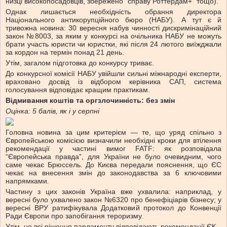
низці високопосадовців, збережено “справу Роттердам+” тощо).
Однак лишається необхідність обрання директора
Національного антикорупційного бюро (НАБУ). А тут є й
тривожна новина: 30 вересня набув чинності дискримінаційний
закон №8003, за яким у конкурсі на очільника НАБУ не можуть
брати участь юристи чи юристки, які після 24 лютого виїжджали
за кордон на термін понад 21 день.
Утім, загалом підготовка до конкурсу триває.
До конкурсної комісії НАБУ увійшли сильні міжнародні експерти,
враховано досвід із відбором керівника САП, система
голосування відповідає кращим практикам.
Відмивання коштів та оргзлочинність: без змін
Оцінка: 5 балів, як і у серпні
Головна новина за цим критерієм — те, що уряд спільно з
Європейською комісією визначили необхідні кроки для втілення
рекомендації у частині вимог FATF: як розповідала
“Європейська правда”, для України не було очевидним, чого
саме чекає Брюссель. До Києва передали пояснення, що ЄС
чекає на внесення змін до законодавства за 6 ключовими
напрямками
.
Частину з цих законів Україна вже ухвалила: наприклад, у
вересні було ухвалено закон №6320 про бенефіціарів бізнесу; у
вересні ВРУ ратифікувала Додатковий протокол до Конвенції
Ради Європи про запобігання тероризму.
Утім, не всі рішення парламенту відповідають рекомендації ЄК.