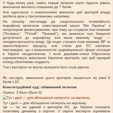
У будь-якому разі, навіть перше читання мало підняти рівень
виконання високого показника до 7 балів.
Але одночасно з намаганнями виконати цей критерій влада
зробила крок у протилежному напрямку.
На початку листопада до національного телевізійного
марафону включили новостворений канал “Ми Україна” з
непрозорим фінансуванням, при тому що існували інші мовники
(”Еспресо”, “П’ятий”, “Прямий”), які заявляли про бажання
долучитися до марафону, але мали важливу “ваду” —
непідконтрольність владі. Ця подія сталася поза межами ВР та
законотворчого процесу, але стала для ЄС наочною
ілюстрацією, що з незалежністю аудіовізуальної сфери ситуація
в Україні неоднозначна. І коли держави-члени Євросоюзу
оцінюватимуть виконання Україною критеріїв, про цей прикрий
епізод обов'язково згадають.
Тож і експерти не могли залишити його поза увагою.
Як наслідок, виконання цього критерію лишається на рівні 6
балів з 10.
Конституційний суд: обмежений позитив
Оцінка: 3 бали (було 0)
Тут і далі — для збільшення натисніть на картинку
Це — чи не єдиний з критеріїв ЄС, де Україна показала
позитивну динаміку з серпня. У серпні експерти оцінювали