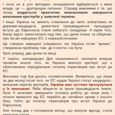
І хоча не в усіх випадках гальмування відбувається з вини
влади, це — другорядне питання. Справді важливим є те, що
тепер
видається практично неможливим завершити
виконання критеріїв у заявлені терміни.
І якщо Україна не змінить ставлення до своїх зобов’язань як
держави-кандидата, домогтися пришвидшення процедури
вступу до Євросоюзу стане набагато складніше. А окрім того,
Києву варто замислитися над тим, що деякі плани та обіцянки,
про які він інформує ЄС, є нереалістичними.
Це створює завищені очікування, які Україна потім “зриває”,
створюючи проблему там, де її могло і не бути.
Крок уперед, два кроки на місці
У серпні, напередодні Дня незалежності, експерти вперше
провели аналіз того, як Україна виконує критерії, що є
обов’язковою передумовою початку переговорів про вступ до
ЄС.
Висновок тоді був досить оптимістичним. Виявилося, що лише
за два місяці після того, як ЄС надав Україні статус кандидата і
визначив перелік критеріїв,
Україна вже суттєво просунулася
у їх виконанні
. Якби зберегти та трохи пришвидшити темпи,
було б можливо завершити основну роботу до кінця року і
почати вимагати від ЄС перейти до негайних кроків з їхнього
боку, тобто до початку переговорів про вступ України до
Євросоюзу.
Але понад два з половиною місяці, що минули відтоді, стали
періодом паузи.