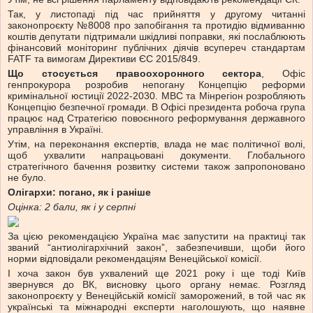
Так, у листопаді під час прийняття у другому читанні
законопроєкту №8008 про запобігання та протидію відмиванню
коштів депутати підтримали шкідливі поправки, які послаблюють
фінансовий моніторинг публічних діячів всупереч стандартам
FATF та вимогам Директиви ЄС 2015/849.
Що стосується правоохоронного сектора
, Офіс
генпрокурора розробив непогану Концепцію реформи
кримінальної юстиції 2022-2030. МВС та Мінрегіон розробляють
Концепцію безпечної громади. В Офісі президента робоча група
працює над Стратегією повоєнного реформування державного
управління в Україні.
Утім, на переконання експертів, влада не має політичної волі,
щоб ухвалити напрацьовані документи. Глобального
стратегічного бачення розвитку системи також запропоновано
не було.
Олігархи: погано, як і раніше
Оцінка: 2 бали, як і у серпні
За цією рекомендацією Україна має запустити на практиці так
званий “антиолігархічний закон”, забезпечивши, щоби його
норми відповідали рекомендаціям Венеційської комісії.
І хоча закон був ухвалений ще 2021 року і ще тоді Київ
звернувся до ВК, висновку цього органу немає. Розгляд
законопроєкту у Венеційській комісії заморожений, в той час як
українські та міжнародні експерти наголошують, що наявне