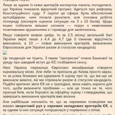
Лише за одним із семи критеріїв експертна панель погодилася,
що Україна показала відчутний прогрес: йдеться про реформу
Конституційного суду. У серпні ця сфера була абсолютним
аутсайдером, нині почала рухатися, але основна робота
попереду (експерти оцінили ситуацію на 3 з 10 балів). Щодо
інших побачили змішані сигнали — поруч з невеликими
позитивними зрушеннями є і приводи для занепокоєнь.
Якщо говорити мовою цифр, то за 2,5 місяці загальний бал
України виріс лише з 4,4 до 4,7 (де 0 означає відсутність
виконання, а 10 — повне виконання критеріїв, визначених
Євросоюзом для України разом зі статусом кандидата).
Ця тенденція не тішить. З таким “прогресом” плани Банкової та
уряду про швидкий вступ до ЄС позбавлені сенсу.
Нині Україна переконує Євросоюз якнайраніше створити
оцінювальну місію. Але якби та приїхала до Києва просто зараз,
то за усіма блоками ми одержали б оцінку про те, що ми ще не
виконали вимоги, які ми отримали разом зі статусом кандидата.
Подібні критичні звіти ЄК не є трагедією, вони навіть корисні для
того, щоби визначити проблеми — але це точно не те, чого
прагнув Київ, коли боровся за офіційну оцінку і стверджував, що
завершить виконання критеріїв вже восени.
Але найбільше непокоїть те, що за окремими позиціями ми
маємо
зворотний рух у окремих складових критеріїв ЄК
, а
за одним із них ситуація погіршилася у порівнянні з літом.