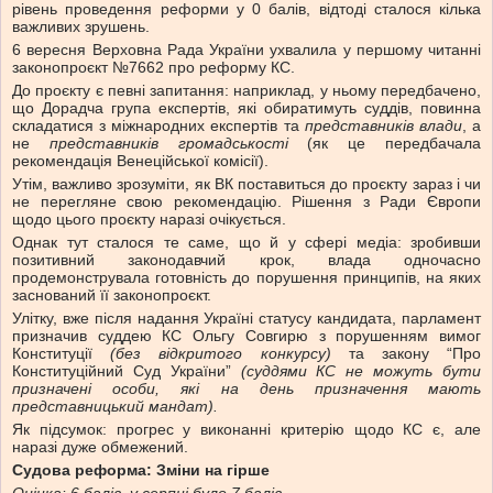
рівень проведення реформи у 0 балів, відтоді сталося кілька
важливих зрушень.
6 вересня Верховна Рада України ухвалила у першому читанні
законопроєкт №7662 про реформу КС.
До проєкту є певні запитання: наприклад, у ньому передбачено,
що Дорадча група експертів, які обиратимуть суддів, повинна
складатися з міжнародних експертів та
представників влади
, а
не
представників громадськості
(як це передбачала
рекомендація Венеційської комісії).
Утім, важливо зрозуміти, як ВК поставиться до проєкту зараз і чи
не перегляне свою рекомендацію. Рішення з Ради Європи
щодо цього проєкту наразі очікується.
Однак тут сталося те саме, що й у сфері медіа: зробивши
позитивний законодавчий крок, влада одночасно
продемонструвала готовність до порушення принципів, на яких
заснований її законопроєкт.
Улітку, вже після надання Україні статусу кандидата, парламент
призначив суддею КС Ольгу Совгирю з порушенням вимог
Конституції
(без відкритого конкурсу)
та закону “Про
Конституційний Суд України”
(суддями КС не можуть бути
призначені особи, які на день призначення мають
представницький мандат).
Як підсумок: прогрес у виконанні критерію щодо КС є, але
наразі дуже обмежений.
Судова реформа: Зміни на гірше