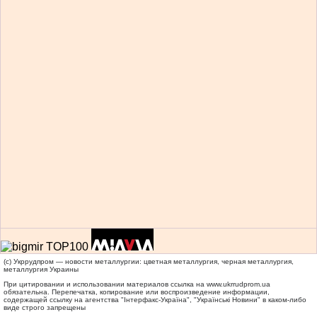
(c) Укррудпром — новости металлургии: цветная металлургия, черная металлургия,
металлургия Украины
При цитировании и использовании материалов ссылка на
www.ukrrudprom.ua
обязательна. Перепечатка, копирование или воспроизведение информации,
содержащей ссылку на агентства "Iнтерфакс-Україна", "Українськi Новини" в каком-либо
виде строго запрещены