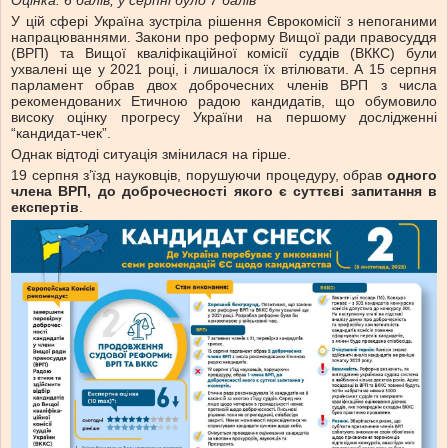
Оцінка: 6 балів, у серпні було 7 балів
У цій сфері Україна зустріла рішення Єврокомісії з непоганими
напрацюваннями. Закони про реформу Вищої ради правосуддя
(ВРП) та Вищої кваліфікаційної комісії суддів (ВККС) були
ухвалені ще у 2021 році, і лишалося їх втілювати. А 15 серпня
парламент обрав двох доброчесних членів ВРП з числа
рекомендованих Етичною радою кандидатів, що обумовило
високу оцінку прогресу України на першому дослідженні
“кандидат-чек”.
Однак відтоді ситуація змінилася на гірше.
19 серпня з’їзд науковців, порушуючи процедуру, обрав
одного
члена ВРП, до доброчесності якого є суттєві запитання в
експертів
.