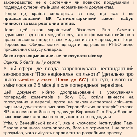
законодавство не є системним чи повністю продуманим і
подекуди суперечить іншим нормативним документам.
Попри це, країна спостерігає за тим, що
так і не
проаналізований ВК “антиолігархічний закон” набув
чинності та має реальний вплив.
Через цей закон український бізнесмен Рінат Ахметов
відмовився від свого медіабізнесу, також формально вийшов з
права власності щодо своїх медіаактивів експрезидент Петро
Порошенко. Обидва могли підпадати під рішення РНБО щодо
присвоєння статусу олігарха.
Закон про нацменшини: не показувати нікому
Оцінка: 5 балів, як і у серпні
У цій сфері, де влада запропонувала нестандартний
законопроєкт “Про національні спільноти” (детально про
нього
), по суті, нічого не
читайте у статті “
Шлях до ЄС
”
змінилося за 2,5 місяці після попередньої перевірки.
Цей документ, нібито доопрацьований з урахуванням
попередніх коментарів з боку ЄС, хотіли винести на
голосування у вересні, проте на заклик експертної спільноти
вирішили дочекатися висновку “європейських партнерів”: голова
ВР оголосив про його передачу до Єврокомісії та Ради Європи,
висновки яких станом на кінець жовтня не надходили.
Утім, у Венеційській комісії, яка є ключовою інституцією Ради
Європи для цього законопроєкту, його не отримали, і не зовсім
зрозуміло, чого очікують парламент та розробники проєкту.