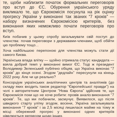
те, щоби наблизити початок формальних переговорів
про вступ до ЄС. Обурення українського уряду
викликало те, що Єврокомісія посунула на рік оцінку
прогресу України у виконанні так званих “7 кроків” —
набору визначених Єврокомісією критеріїв, без
виконання яких неможливо почати переговорів про
вступ.
Київ побачив у цьому спробу загальмувати свій поступ до
членства: почав переговори з державами-членами, щоб обійти
цю проблему тощо...
Хоча найбільшою перепоною для членства можуть стати дії
самого Києва.
Українська влада влітку — щойно отримала статус кандидата —
взяла добрий темп у виконанні вимог ЄС. Тоді ж президент
Володимир Зеленський публічно обіцяв, що Україна виконає “7
кроків” до кінця осені. Згодом “дедлайн” пересунули на кінець
2022 року. Але чи це реально?
Консорціум українських аналітичних центрів та аналітиків (до
складу яких входить також редактор “Європейської правди”) на
чолі з авторитетним Центром “Нова Європа” здійснив те, що
Єврокомісія поки що не хоче робити: провів аналіз виконання “7
кроків”. Те, що ми побачили, засмучує. Виявилося, що після
швидкого старту улітку згодом, восени, Україна загальмувала
виконання “7 кроків” і за 2,5 місяці лишилася майже на тому ж
місці: обережний прогрес у виконанні одних критеріїв
нівелюється регресом щодо інших.