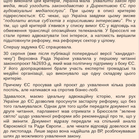
Щоб виконати цей критерій, Україна мала “
ухвалити закон про
медіа, який узгодить законодавство з Директивою ЄС про
аудіовізуальні медіапослуги”
. При цьому в описі критерію
підкреслюється: ЄС чекає, що Україна завдяки цьому зможе
“
подолати вплив суб’єктів з корисливими інтересами”
. Річ у
тім, що цей критерій з’явився у списку вимог ЄС у відповідь на
обмеження трансляції опозиційних телеканалів. У Брюсселі не
стали прямо адвокатувати їхні інтереси, а натомість вирішили
підштовхнути реформу, яка реформує сектор у цілому.
Спершу задумка ЄС спрацювала.
30 серпня (вже після публікації попередньої версії “кандидат-
чеку”) Верховна Рада України ухвалила у першому читанні
законопроєкт №2693-д, який мав політичну підтримку з боку ЄС.
У його доопрацюванні брали участь експертні громадські та
медійні організації, що виконувало ще одну складову цього
критерію.
Причому ЄС просував цей проєкт до ухвалення кілька років
поспіль, але натикався на спротив бізнес-лобі.
Здавалося, маємо ідеальну адвокаційну історію, коли рух
України до ЄС дозволив просунути застарілу реформу, що без
того гальмувалася. Однак для того щоби передати документ на
друге читання, парламент мав отримати з Брюсселя “зелене
світло” щодо ухваленої реформи або рекомендації про те, що у
ній змінити. Документ відразу передали на спільний аналіз
Єврокомісії та Ради Європи... але чекати відповіді довелося аж
до листопада. Лише зараз вона надійшла до ВР, розблокувавши
шлях до можливого ухвалення закону.