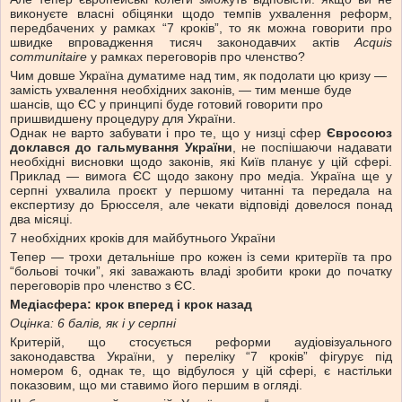
виконуєте власні обіцянки щодо темпів ухвалення реформ,
передбачених у рамках “7 кроків”, то як можна говорити про
швидке впровадження тисяч законодавчих актів
Acquis
communitaire
у рамках переговорів про членство?
Чим довше Україна думатиме над тим, як подолати цю кризу —
замість ухвалення необхідних законів, — тим менше буде
шансів, що ЄС у принципі буде готовий говорити про
пришвидшену процедуру для України.
Однак не варто забувати і про те, що у низці сфер
Євросоюз
доклався до гальмування України
, не поспішаючи надавати
необхідні висновки щодо законів, які Київ планує у цій сфері.
Приклад — вимога ЄС щодо закону про медіа. Україна ще у
серпні ухвалила проєкт у першому читанні та передала на
експертизу до Брюсселя, але чекати відповіді довелося понад
два місяці.
7 необхідних кроків для майбутнього України
Тепер — трохи детальніше про кожен із семи критеріїв та про
“больові точки”, які заважають владі зробити кроки до початку
переговорів про членство з ЄС.
Медіасфера: крок вперед і крок назад
Оцінка: 6 балів, як і у серпні
Критерій, що стосується реформи аудіовізуального
законодавства України, у переліку “7 кроків” фігурує під
номером 6, однак те, що відбулося у цій сфері, є настільки
показовим, що ми ставимо його першим в огляді.