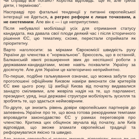
Чи справді все погано?
Коротка відповідь: “ще ні, але треба
діяти, і терміново”.
Насправді про фатальні тенденції у питанні європейської
інтеграції не йдеться
, а регрес реформ є лише точковим, а
не системним
. Але він є — і це неприпустимо.
Після небувалої мобілізації усіх для отримання статусу
кандидата, яка давала свої плоди деякий час і після історичного
рішення ЄС, цю тематику, схоже, перестали сприймати як
пріоритетну.
Варто наголосити: за мірками Єврокомісії швидкість руху
України до членства є “нормальною”. Брюссель, що в останній,
Балканській хвилі розширення звик до неспішної роботи з
державами-кандидатами, може навіть похвалити Україну за
досягнуте. Але для України це категорично неприйнятно.
По-перше, подібне гальмування означає, що можна забути про
проголошені офіційним Києвом наміри виконати сім критеріїв
ЄС вже цього року. Ці амбіції Києва від початку видавалися
занадто сміливими, але жевріла надія на те, що парламент,
президент, уряд, інші державні структури мобілізують зусилля та
зроблять те, що здається неймовірним.
По-друге, це знизить рівень довіри європейських партнерів до
запевнень України про те, що вона готова рекордними темпами
впровадити законодавство ЄС у рамках переговорів про
членство. Критика цих обіцянок звучала від початку, але Київ
відповідав, що зможе зламати європейські традиції та
реформуватися якісно та швидко.
Але тепер європейські колеги зможуть відповісти: якщо ви не