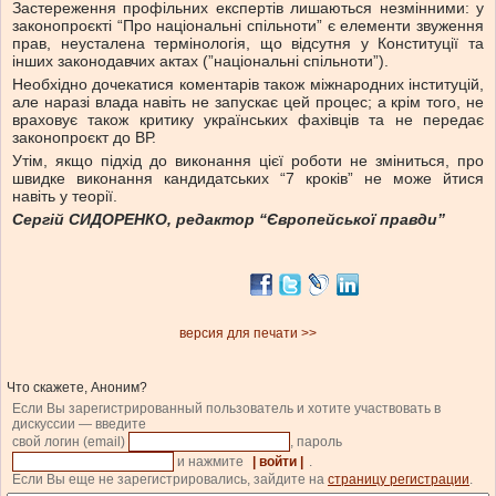
Застереження профільних експертів лишаються незмінними: у
законопроєкті “Про національні спільноти” є елементи звуження
прав, неусталена термінологія, що відсутня у Конституції та
інших законодавчих актах (”національні спільноти”).
Необхідно дочекатися коментарів також міжнародних інституцій,
але наразі влада навіть не запускає цей процес; а крім того, не
враховує також критику українських фахівців та не передає
законопроєкт до ВР.
Утім, якщо підхід до виконання цієї роботи не зміниться, про
швидке виконання кандидатських “7 кроків” не може йтися
навіть у теорії.
Сергій СИДОРЕНКО,
редактор “Європейської правд
и”
версия для печати >>
Что скажете, Аноним?
Если Вы зарегистрированный пользователь и хотите участвовать в
дискуссии — введите
свой логин (email)
, пароль
и нажмите
| войти |
.
Если Вы еще не зарегистрировались, зайдите на
страницу регистрации
.