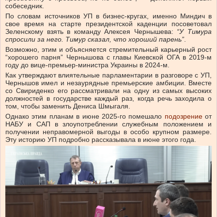
собеседник.
По словам источников УП в бизнес-кругах, именно Миндич в
свое время на старте президентской каденции посоветовал
Зеленскому взять в команду Алексея Чернышева:
“У Тимура
спросили за него. Тимур сказал, что хороший парень”
.
Возможно, этим и объясняется стремительный карьерный рост
“хорошего парня” Чернышова с главы Киевской ОГА в 2019-м
году до вице-премьер-министра Украины в 2024-м.
Как утверждают влиятельные парламентарии в разговоре с УП,
Чернышов имел и незаурядные премьерские амбиции. Вместе
со Свириденко его рассматривали на одну из самых высоких
должностей в государстве каждый раз, когда речь заходила о
том, чтобы заменить Дениса Шмыгаля.
Однако этим планам в июне 2025-го помешало
подозрение
от
НАБУ и САП в злоупотреблении служебным положением и
получении неправомерной выгоды в особо крупном размере.
Эту историю УП подробно рассказывала в июне этого года.