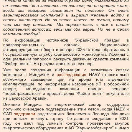
“Влияние Миндича на компанию равно нулю, совладельцем он
не является. Что касается его влияния, то он пришел к нам,
когда мы выиграли испытания на полигоне. Он очень
заинтересовался компанией и выразил желание войти в
список акционеров. Но из этого ничего не вышло, потому
что мы ему отказали.
Мы пересекались с ним в наших
собственных вопросах, ведь мы оба евреи. Но не в делах
компании вообще”.
По информации источников “Украинской правды” в
правоохранительных органах, Национальное
антикоррупционное бюро в январе 2025-го года обратилось в
Государственную службу финансового мониторинга Украины с
официальным запросом раскрыть движение средств компании
“Файер поинт”. Но результатов нет до сих пор.
Уже после появления информации о возможных связях
компании с Миндичем и
расследования
НАБУ относительно
возможного завышения цен на дроны или отдельные
комплектующие, по информации источников УП в оборонной
сфере, менеджмент компании принял решение
“перестраховаться” и продать долю “Файер поинт” покупателю
из Саудовской Аравии.
Влияние Миндича на энергетический сектор государства
получило очередное подтверждение этим летом, когда НАБУ и
САП
задержали
родственника бизнесмена Леонида Миндича
при попытке покинуть страну.
По данным следствия, в 2021
году он взял под личный контроль проведение закупок
энергетического оборудования в АО “Харьковоблэнерго” и имел