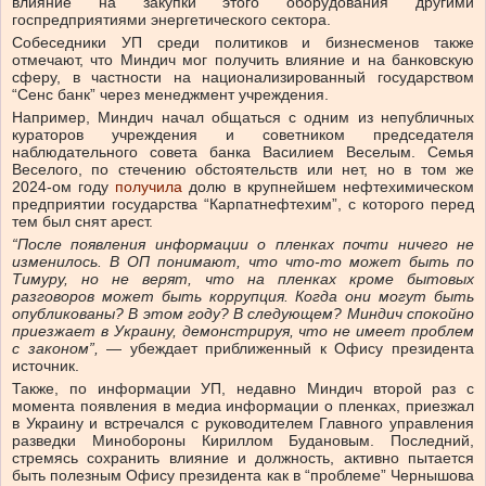
влияние на закупки этого оборудования другими
госпредприятиями энергетического сектора.
Собеседники УП среди политиков и бизнесменов также
отмечают, что Миндич мог получить влияние и на банковскую
сферу, в частности на национализированный государством
“Сенс банк” через менеджмент учреждения.
Например, Миндич начал общаться с одним из непубличных
кураторов учреждения и советником председателя
наблюдательного совета банка Василием Веселым. Семья
Веселого, по стечению обстоятельств или нет, но в том же
2024-ом году
получила
долю в крупнейшем нефтехимическом
предприятии государства “Карпатнефтехим”, с которого перед
тем был снят арест.
“После появления информации о пленках почти ничего не
изменилось. В ОП понимают, что что-то может быть по
Тимуру, но не верят, что на пленках кроме бытовых
разговоров может быть коррупция. Когда они могут быть
опубликованы? В этом году? В следующем? Миндич спокойно
приезжает в Украину, демонстрируя, что не имеет проблем
с законом”,
— убеждает приближенный к Офису президента
источник.
Также, по информации УП, недавно Миндич второй раз с
момента появления в медиа информации о пленках, приезжал
в Украину и встречался с руководителем Главного управления
разведки Минобороны Кириллом Будановым. Последний,
стремясь сохранить влияние и должность, активно пытается
быть полезным Офису президента как в “проблеме” Чернышова