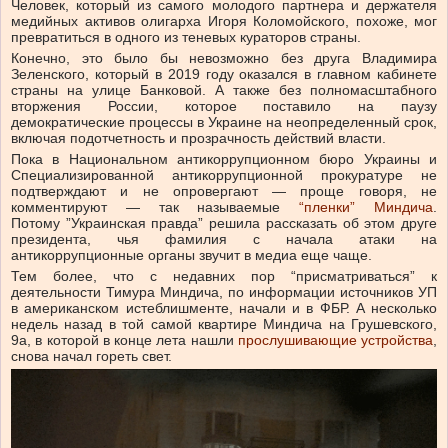
Человек, который из самого молодого партнера и держателя
медийных активов олигарха Игоря Коломойского, похоже, мог
превратиться в одного из теневых кураторов страны.
Конечно, это было бы невозможно без друга Владимира
Зеленского, который в 2019 году оказался в главном кабинете
страны на улице Банковой. А также без полномасштабного
вторжения России, которое поставило на паузу
демократические процессы в Украине на неопределенный срок,
включая подотчетность и прозрачность действий власти.
Пока в Национальном антикоррупционном бюро Украины и
Специализированной антикоррупционной прокуратуре не
подтверждают и не опровергают — проще говоря, не
комментируют
— так называемые
“пленки”
Миндича
.
Потому ”Украинская правда” решила рассказать об этом друге
президента, чья фамилия с начала атаки на
антикоррупционные органы звучит в медиа еще чаще.
Тем более, что с недавних пор “присматриваться” к
деятельности Тимура Миндича, по информации источников УП
в американском истеблишменте, начали и в ФБР. А несколько
недель назад в той самой квартире Миндича на Грушевского,
9а, в которой в конце лета нашли
прослушивающие устройства
,
снова начал гореть свет.