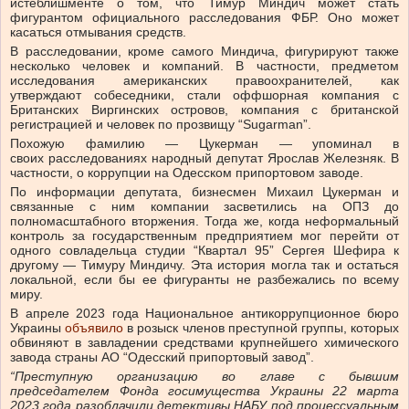
истеблишменте о том, что Тимур Миндич может стать
фигурантом официального расследования ФБР. Оно может
касаться отмывания средств.
В расследовании, кроме самого Миндича, фигурируют также
несколько человек и компаний. В частности, предметом
исследования американских правоохранителей, как
утверждают собеседники, стали оффшорная компания с
Британских Виргинских островов, компания с британской
регистрацией и человек по прозвищу “Sugarman”.
Похожую фамилию — Цукерман — упоминал в
своих
расследованиях народный депутат Ярослав Железняк. В
частности, о коррупции на Одесском припортовом заводе.
По информации депутата, бизнесмен Михаил Цукерман и
связанные с ним компании засветились на ОПЗ до
полномасштабного вторжения. Тогда же, когда неформальный
контроль за государственным предприятием мог перейти от
одного совладельца студии “Квартал 95” Сергея Шефира к
другому — Тимуру Миндичу. Эта история могла так и остаться
локальной, если бы ее фигуранты не разбежались по всему
миру.
В апреле 2023 года Национальное антикоррупционное бюро
Украины
объявило
в розыск членов преступной группы, которых
обвиняют в завладении средствами крупнейшего химического
завода страны АО “Одесский припортовый завод”.
“Преступную организацию во главе с бывшим
председателем Фонда госимущества Украины 22 марта
2023 года разоблачили детективы НАБУ под процессуальным