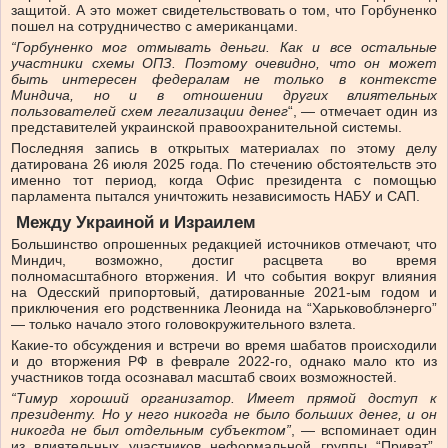
защитой. А это может свидетельствовать о том, что Горбуненко
пошел на сотрудничество с американцами.
“Горбуненко мог отмывать деньги. Как и все остальные
участники схемы ОПЗ. Поэтому очевидно, что он может
быть интересен федералам не только в контексте
Миндича, но и в отношении других влиятельных
пользователей схем легализации денег
“, — отмечает один из
представителей украинской правоохранительной системы.
Последняя запись в открытых материалах по этому делу
датирована 26 июля 2025 года. По стечению обстоятельств это
именно тот период, когда Офис президента с помощью
парламента пытался уничтожить независимость НАБУ и САП.
Между Украиной и Израилем
Большинство опрошенных редакцией источников отмечают, что
Миндич, возможно, достиг расцвета во время
полномасштабного вторжения. И что события вокруг влияния
на Одесский припортовый, датированные 2021-ым годом и
приключения его родственника Леонида на “Харьковоблэнерго”
— только начало
этого
головокружительного взлета.
Какие-то обсуждения и встречи во время шабатов происходили
и до вторжения РФ в феврале 2022-го, однако мало кто из
участников тогда осознавал масштаб своих возможностей.
“Тимур хороший организатор. Имеет прямой доступ к
президенту. Но у него никогда не было больших денег, и он
никогда не был отдельным субъектом”
, — вспоминает один
из влиятельных участников неформальной группы “Приват”,