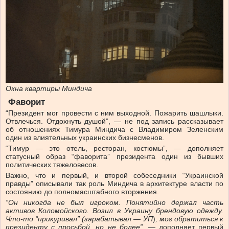
Окна квартиры Миндича
Фаворит
“Президент мог провести с ним выходной. Пожарить шашлыки.
Отвлечься. Отдохнуть душой”, — не под запись рассказывает
об отношениях Тимура Миндича с Владимиром Зеленским
один из влиятельных украинских бизнесменов.
“Тимур — это отель, ресторан, костюмы”, — дополняет
статусный образ “фаворита” президента один из бывших
политических тяжеловесов.
Важно, что и первый, и второй собеседники “Украинской
правды” описывали так роль Миндича в архитектуре власти по
состоянию до полномасштабного вторжения.
“Он никогда не был игроком. Понятийно держал часть
активов Коломойского. Возил в Украину брендовую одежду.
Что-то “прикуривал” (зарабатывал — УП
)
, мог обратиться к
президенту с просьбой, но не более”
, — дополняет первый