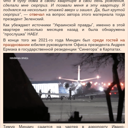
что я буду дома в своей квартире в свой день рождения,
сделали мне сюрприз. И позвали меня в эту квартиру. Я
поднялся на несколько этажей вверх и зашел. Да, был крутой
сюрприз”
, —
отвечал
на вопрос автора этого материала тогда
президент Зеленский.
Как убеждают источники “Украинской правды”, именно в этой
квартире несколько месяцев назад и была обнаружена
“прослушка”
НАБУ.
В конце того же 2021-го года Миндич был
среди гостей на
праздновании
юбилея руководителя Офиса президента Андрея
Ермака в государственной резиденции “Синегора” в Карпатах.
Тимур Миндич садится на чартер в аэропорту Ивано-