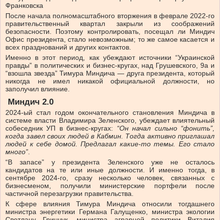
Франковска
После начала полномасштабного вторжения в феврале 2022-го
правительственный квартал закрыли из соображений
безопасности. Поэтому контролировать, посещал ли Миндич
Офис президента, стало
невозможным
; то же самое касается и
всех празднований и других контактов.
Именно в этот период, как убеждают источники “Украинской
правды” в политических и бизнес-кругах, над Грушевского, 9а и
“взошла звезда” Тимура Миндича — друга президента, который
никогда не имел никакой официальной должности, но
заполучил влияние.
Миндич 2.0
2024-ый стал годом окончательного становления Миндича в
системе власти Владимира Зеленского, убеждает влиятельный
собеседник УП в бизнес-кругах:
“Он начал сильно “фонить”,
когда завел своих людей в Кабмин. Тогда активно приглашал
людей к себе домой. Предлагал какие-то темы. Его стало
много”
.
“В запасе” у президента Зеленского уже не осталось
кандидатов на те или иные должности. И именно тогда, в
сентябре 2024-го, сразу несколько человек, связанных с
бизнесменом, получили министерские портфели после
частичной перезагрузки правительства.
К сфере влияния Тимура Миндича относили тогдашнего
министра энергетики Германа Галущенко, министра экологии
Светлану Гринчук, министра аграрной политики Виталия