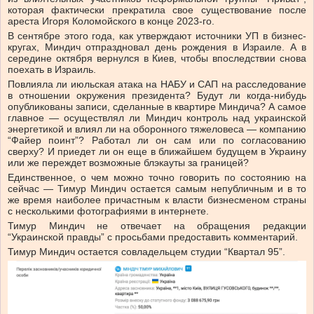
которая фактически прекратила свое существование после
ареста Игоря Коломойского в конце 2023-го.
В сентябре этого года, как утверждают источники УП в бизнес-
кругах, Миндич отпраздновал день рождения в Израиле. А в
середине октября вернулся в Киев, чтобы впоследствии снова
поехать в Израиль.
Повлияла ли июльская атака на НАБУ и САП на расследование
в отношении окружения президента? Будут ли когда-нибудь
опубликованы записи, сделанные в квартире Миндича? А самое
главное — осуществлял ли Миндич контроль над украинской
энергетикой и влиял ли на оборонного тяжеловеса — компанию
“Файер поинт”? Работал ли он сам или по согласованию
сверху? И приедет ли он еще в ближайшем будущем в Украину
или же переждет возможные блэкауты за границей?
Единственное, о чем можно точно говорить по состоянию на
сейчас — Тимур Миндич остается самым непубличным и в то
же время наиболее причастным к власти бизнесменом страны
с несколькими фотографиями в интернете.
Тимур Миндич не отвечает на обращения редакции
“Украинской правды” с просьбами предоставить комментарий.
Тимур Миндич остается совладельцем студии “Квартал 95”.