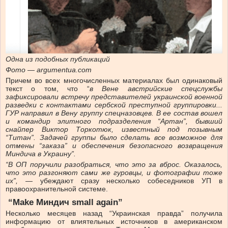
Одна из подобных публикаций
Фото — argumentua.com
Причем во всех многочисленных материалах был одинаковый
текст о том, что “
в Вене австрийские спецслужбы
зафиксировали встречу представителей украинской военной
разведки с контактами сербской преступной группировки...
ГУР направил в Вену группу спецназовцев. В ее состав вошел
и командир элитного подразделения “Артан”, бывший
снайпер Виктор Торкотюк, известный под позывным
“Титан”. Задачей группы было сделать все возможное для
отмены “заказа” и обеспечения безопасного возвращения
Миндича в Украину”.
“В ОП поручили разобраться, что это за вброс. Оказалось,
что это разгоняют сами же гуровцы, и фотографии тоже
их”,
— убеждают сразу несколько собеседников УП в
правоохранительной системе.
“Make Миндич small again”
Несколько месяцев назад “Украинская правда” получила
информацию от влиятельных источников в американском