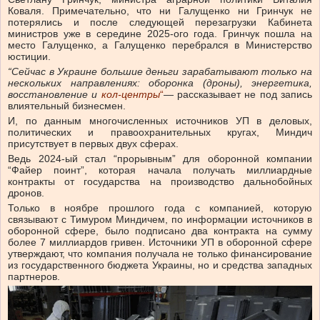
Коваля. Примечательно, что ни Галущенко ни Гринчук не
потерялись и после следующей перезагрузки Кабинета
министров уже в середине 2025-ого года. Гринчук пошла на
место Галущенко, а Галущенко перебрался в Министерство
юстиции.
“Сейчас в Украине большие деньги зарабатывают только на
нескольких направлениях: оборонка (дроны), энергетика,
восстановление и
кол-центры
“
— рассказывает не под запись
влиятельный бизнесмен.
И, по данным многочисленных источников УП в деловых,
политических и правоохранительных кругах, Миндич
присутствует в первых двух сферах.
Ведь 2024-ый стал “прорывным” для оборонной компании
“Файер поинт”, которая начала получать миллиардные
контракты от государства на производство дальнобойных
дронов.
Только в ноябре прошлого года с компанией, которую
связывают с Тимуром Миндичем, по информации источников в
оборонной сфере, было подписано два контракта на сумму
более 7 миллиардов гривен. Источники УП в оборонной сфере
утверждают, что компания получала не только финансирование
из государственного бюджета Украины, но и средства западных
партнеров.