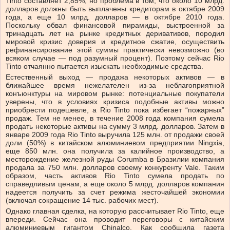
Tinto составляет 2,85%, но проблема в том, что около 10 млрд.
долларов должны быть выплачены кредиторам в октябре 2009
года, а еще 10 млрд. долларов — в октябре 2010 года.
Поскольку обвал финансовой пирамиды, выстроенной за
тринадцать лет на рынке кредитных деривативов, породил
мировой кризис доверия и кредитное сжатие, осуществить
рефинансирование этой суммы практически невозможно (во
всяком случае — под разумный процент). Поэтому сейчас Rio
Tinto отчаянно пытается изыскать необходимые средства.
Естественный выход — продажа некоторых активов — в
ближайшее время нежелателен из-за неблагоприятной
конъюнктуры на мировом рынке: потенциальные покупатели
уверены, что в условиях кризиса подобные активы можно
приобрести подешевле, а Rio Tinto пока избегает “пожарных”
продаж. Тем не менее, в течение 2008 года компания сумела
продать некоторые активы на сумму 3 млрд. долларов. Затем в
январе 2009 года Rio Tinto выручила 125 млн. от продажи своей
доли (50%) в китайском алюминиевом предприятии Ningxia,
еще 850 млн. она получила за калийное производство, а
месторождение железной руды Corumba в Бразилии компания
продала за 750 млн. долларов своему конкуренту Vale. Таким
образом, часть активов Rio Tinto сумела продать по
справедливым ценам, а еще около 5 млрд. долларов компания
надеется получить за счет режима жесточайшей экономии
(включая сокращение 14 тыс. рабочих мест).
Однако главная сделка, на которую рассчитывает Rio Tinto, еще
впереди. Сейчас она проводит переговоры с китайским
алюминиевым гигантом Chinalco. Как сообщила газета