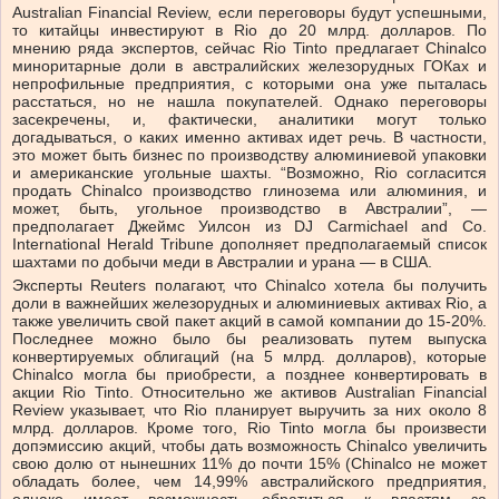
Australian Financial Review, если переговоры будут успешными,
то китайцы инвестируют в Rio до 20 млрд. долларов. По
мнению ряда экспертов, сейчас Rio Tinto предлагает Chinalco
миноритарные доли в австралийских железорудных ГОКах и
непрофильные предприятия, с которыми она уже пыталась
расстаться, но не нашла покупателей. Однако переговоры
засекречены, и, фактически, аналитики могут только
догадываться, о каких именно активах идет речь. В частности,
это может быть бизнес по производству алюминиевой упаковки
и американские угольные шахты. “Возможно, Rio согласится
продать Chinalco производство глинозема или алюминия, и
может, быть, угольное производство в Австралии”, —
предполагает Джеймс Уилсон из DJ Carmichael and Co.
International Herald Tribune дополняет предполагаемый список
шахтами по добычи меди в Австралии и урана — в США.
Эксперты Reuters полагают, что Chinalco хотела бы получить
доли в важнейших железорудных и алюминиевых активах Rio, а
также увеличить свой пакет акций в самой компании до 15-20%.
Последнее можно было бы реализовать путем выпуска
конвертируемых облигаций (на 5 млрд. долларов), которые
Chinalco могла бы приобрести, а позднее конвертировать в
акции Rio Tinto. Относительно же активов Australian Financial
Review указывает, что Rio планирует выручить за них около 8
млрд. долларов. Кроме того, Rio Tinto могла бы произвести
допэмиссию акций, чтобы дать возможность Chinalco увеличить
свою долю от нынешних 11% до почти 15% (Chinalco не может
обладать более, чем 14,99% австралийского предприятия,