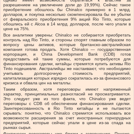
однако имеет возможность обратиться к властям за
разрешением на увеличение доли до 19,99%). Сейчас такое
приобретение обошлось бы Chinalco примерно в 1 млрд.
долларов, и покупка несколько скомпенсировала бы ее убытки
от февральского приобретения 9% акций Rio Tinto, которые
обошлись ей с Alcoa в 14 млрд. долларов, после чего упали в
цене на 75%.
Все аналитики уверены: Chinalco не собирается приобретать
контроль над Rio Tinto, и стороны спорят главным образом по
вопросу цены активов, которые британско-австралийская
компания готова продать. Хотя Chinalco — государственная
корпорация, и China Development Bank (CDB) готов
предоставить ей такие суммы, которые потребуются для
финансирования сделки, китайцы стремятся купить активы Rio
Tinto подешевле. Австралийцы же настаивают, что необходимо
учитывать долгосрочную стоимость предприятий,
капитализация которых изрядно сократилась из-за финансового
кризиса и обвала цен на металлы.
Таким образом, хотя переговоры имеют напряженный
характер, принципиальных разногласий не просматривается.
Это следует уже из того факта, что Chinalco уже ведет
переговоры с CDB об обеспечении финансирования сделки.
Заинтересованность в Rio Tinto китайцы и не пытаются
скрывать: понятно, что Chinalco стремится использовать все
возможности расширения за счет иностранных горнорудных
предприятий, которые сейчас упали в цене из-за спада на
рынках сырья.
Фактически переговоры уже близки к завершению. Похоже,