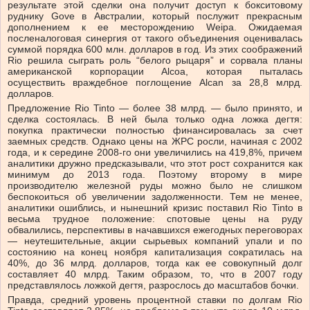
результате этой сделки она получит доступ к бокситовому
руднику Gove в Австралии, который послужит прекрасным
дополнением к ее месторождению Weipa. Ожидаемая
посленалоговая синергия от такого объединения оценивалась
суммой порядка 600 млн. долларов в год. Из этих соображений
Rio решила сыграть роль “белого рыцаря” и сорвала планы
американской корпорации Alcoa, которая пыталась
осуществить враждебное поглощение Alcan за 28,8 млрд.
долларов.
Предложение Rio Tinto — более 38 млрд. — было принято, и
сделка состоялась. В ней была только одна ложка дегтя:
покупка практически полностью финансировалась за счет
заемных средств. Однако цены на ЖРС росли, начиная с 2002
года, и к середине 2008-го они увеличились на 419,8%, причем
аналитики дружно предсказывали, что этот рост сохранится как
минимум до 2013 года. Поэтому второму в мире
производителю железной руды можно было не слишком
беспокоиться об увеличении задолженности. Тем не менее,
аналитики ошиблись, и нынешний кризис поставил Rio Tinto в
весьма трудное положение: спотовые цены на руду
обвалились, перспективы в начавшихся ежегодных переговорах
— неутешительные, акции сырьевых компаний упали и по
состоянию на конец ноября капитализация сократилась на
40%, до 36 млрд. долларов, тогда как ее совокупный долг
составляет 40 млрд. Таким образом, то, что в 2007 году
представлялось ложкой дегтя, разрослось до масштабов бочки.
Правда, средний уровень процентной ставки по долгам Rio