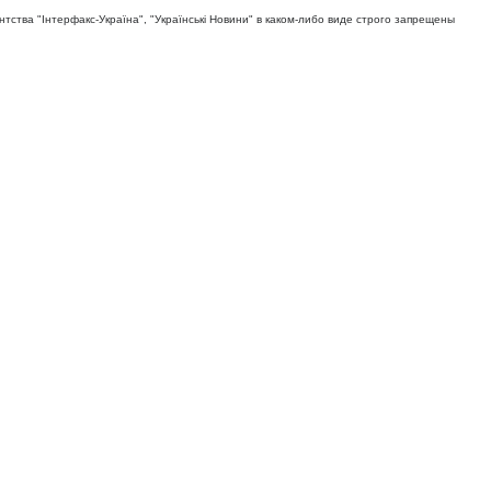
тва "Iнтерфакс-Україна", "Українськi Новини" в каком-либо виде строго запрещены