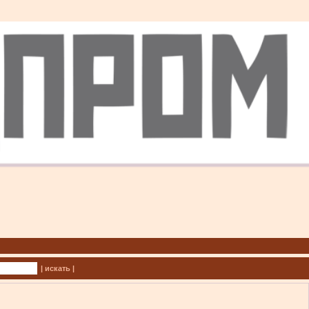
| искать |