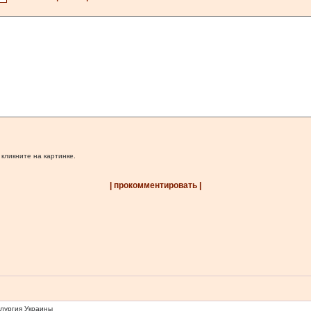
 кликните на картинке.
| прокомментировать |
ллургия Украины