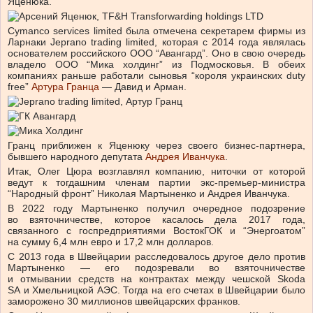
Яценюка.
Cymanco services limited была отмечена секретарем фирмы из
Ларнаки Jeprano trading limited, которая с 2014 года являлась
основателем российского ООО “Авангард”. Оно в свою очередь
владело ООО “Мика холдинг” из Подмосковья. В обеих
компаниях раньше работали сыновья “короля украинских duty
free”
Артура Гранца
— Давид и Арман.
Гранц приближен к Яценюку через своего бизнес-партнера,
бывшего народного депутата
Андрея Иванчука
.
Итак, Олег Цюра возглавлял компанию, ниточки от которой
ведут к тогдашним членам партии экс-премьер-министра
“Народный фронт” Николая Мартыненко и Андрея Иванчука.
В 2022 году Мартыненко получил очередное подозрение
во взяточничестве, которое касалось дела 2017 года,
связанного с госпредприятиями ВостокГОК и “Энергоатом”
на сумму 6,4 млн евро и 17,2 млн долларов.
С 2013 года в Швейцарии расследовалось другое дело против
Мартыненко — его подозревали во взяточничестве
и отмывании средств на контрактах между чешской Skoda
SA и Хмельницкой АЭС. Тогда на его счетах в Швейцарии было
заморожено 30 миллионов швейцарских франков.