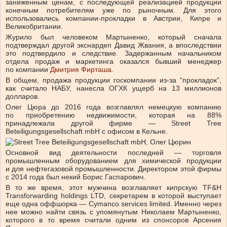
заниженным ценам, с последующей реализацией продукции
конечным потребителям уже по рыночным. Для этого
использовались компании-прокладки в Австрии, Кипре и
Великобритании.
Журило был человеком Мартыненко, который сначала
подтверждал другой экснардеп Давид Жвания, а впоследствии
это подтвердило и следствие. Задержанным начальником
отдела продаж и маркетинга оказался бывший менеджер
по компании
Дмитрия Фирташа
.
В общем, продажа продукции госкомпании из-за “прокладок”,
как считало НАБУ, нанесла ОГХК ущерб на 13 миллионов
долларов.
Олег Цюра до 2016 года возглавлял немецкую компанию
по приобретению недвижимости, которая на 88%
принадлежала другой фирме — Street Tree
Beteiligungsgesellschaft mbH с офисом в Кельне.
Основной вид деятельности последней — торговля
промышленным оборудованием для химической продукции
и для нефтегазовой промышленности. Директором этой фирмы
с 2014 года был некий Борис Гаспарович.
В то же время, этот мужчина возглавляет кипрскую TF&H
Transforwarding holdings LTD, секретарем в которой выступает
еще одна оффшорка — Cymanco services limited. Именно через
нее можно найти связь с упомянутым Николаем Мартыненко,
которого в то время считали одним из спонсоров Арсения