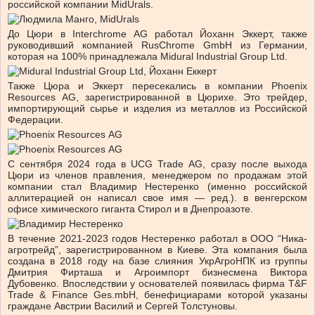
российской компании MidUrals.
До Цюри в Interchrome AG работал Йоханн Эккерт, также
руководивший компанией RusChrome GmbH из Германии,
которая на 100% принадлежала Midural Industrial Group Ltd.
Также Цюра и Эккерт пересекались в компании Phoenix
Resources AG, зарегистрированной в Цюрихе. Это трейдер,
импортирующий сырье и изделия из металлов из Российской
Федерации.
С сентября 2024 года в UCG Trade AG, сразу после выхода
Цюри из членов правления, менеджером по продажам этой
компании стал Владимир Нестеренко (именно российской
аллитерацией он написал свое имя — ред.). в венгерском
офисе химического гиганта Стирол и в Днепроазоте.
В течение 2021-2023 годов Нестеренко работал в ООО “Ника-
агротрейд”, зарегистрированном в Киеве. Эта компания была
создана в 2018 году на базе слияния УкрАгроНПК из группы
Дмитрия Фирташа и Агроимпорт бизнесмена Виктора
Дубовенко. Впоследствии у основателей появилась фирма T&F
Trade & Finance Ges.mbH, бенефициарами которой указаны
граждане Австрии Василий и Сергей Толстуновы.