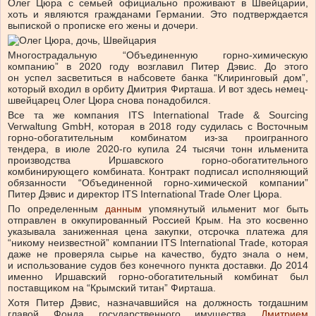
Олег Цюра с семьей официально проживают в Швейцарии,
хоть и являются гражданами Германии. Это подтверждается
выпиской о прописке его жены и дочери.
Многострадальную “Объединенную горно-химическую
компанию” в 2020 году возглавил Питер Дэвис. До этого
он успел засветиться в набсовете банка “Клиринговый дом”,
который входил в орбиту Дмитрия Фирташа. И вот здесь немец-
швейцарец Олег Цюра снова понадобился.
Все та же компания ITS International Trade & Sourcing
Verwaltung GmbH, которая в 2018 году судилась с Восточным
горно-обогатительным комбинатом из-за проигранного
тендера, в июле 2020-го купила 24 тысячи тонн ильменита
производства Иршавского горно-обогатительного
комбинирующего комбината. Контракт подписал исполняющий
обязанности “Объединенной горно-химической компании”
Питер Дэвис и директор ITS International Trade Олег Цюра.
По определенным
данным
упомянутый ильменит мог быть
отправлен в оккупированный Россией Крым. На это косвенно
указывала заниженная цена закупки, отсрочка платежа для
“никому неизвестной” компании ITS International Trade, которая
даже не проверяла сырье на качество, будто знала о нем,
и использование судов без конечного пункта доставки. До 2014
именно Иршавский горно-обогатительный комбинат был
поставщиком на “Крымский титан” Фирташа.
Хотя Питер Дэвис, назначавшийся на должность тогдашним
главой Фонда государственного имущества
Дмитрием