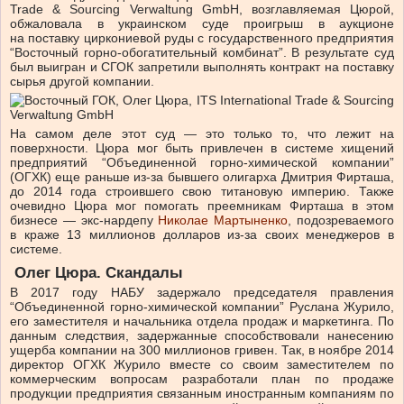
Trade & Sourcing Verwaltung GmbH, возглавляемая Цюрой,
обжаловала в украинском суде проигрыш в аукционе
на поставку циркониевой руды с государственного предприятия
“Восточный горно-обогатительный комбинат”. В результате суд
был выигран и СГОК запретили выполнять контракт на поставку
сырья другой компании.
На самом деле этот суд — это только то, что лежит на
поверхности. Цюра мог быть привлечен в системе хищений
предприятий “Объединенной горно-химической компании”
(ОГХК) еще раньше из-за бывшего олигарха Дмитрия Фирташа,
до 2014 года строившего свою титановую империю. Также
очевидно Цюра мог помогать преемникам Фирташа в этом
бизнесе — экс-нардепу
Николае Мартыненко
, подозреваемого
в краже 13 миллионов долларов из-за своих менеджеров в
системе.
Олег Цюра. Скандалы
В 2017 году НАБУ задержало председателя правления
“Объединенной горно-химической компании” Руслана Журило,
его заместителя и начальника отдела продаж и маркетинга. По
данным следствия, задержанные способствовали нанесению
ущерба компании на 300 миллионов гривен. Так, в ноябре 2014
директор ОГХК Журило вместе со своим заместителем по
коммерческим вопросам разработали план по продаже
продукции предприятия связанным иностранным компаниям по