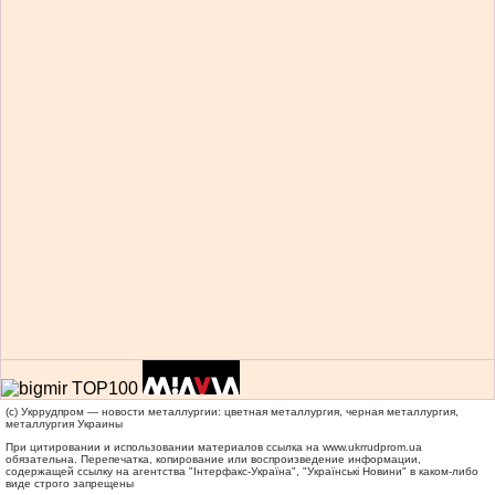
(c) Укррудпром — новости металлургии: цветная металлургия, черная металлургия,
металлургия Украины
При цитировании и использовании материалов ссылка на
www.ukrrudprom.ua
обязательна. Перепечатка, копирование или воспроизведение информации,
содержащей ссылку на агентства "Iнтерфакс-Україна", "Українськi Новини" в каком-либо
виде строго запрещены