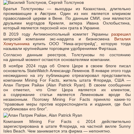
Братья Толстуновы — выходцы из Казахстана, длительно
проживающие в Австрии. Один из них является клириком
православной церкви в Вене. По данным СМИ, они являются
друзьями муртадов Кремля, актера Ивана Охлобыстина,
который является персоной нон грата в Украине.
В 2019 году Антимонопольный комитет Украины
разрешил
кипрской компании экс-нардепа и бизнесмена
Виталия
Хомутынника
купить ООО “Ника-агротрейд”, которую тогда
называли крупнейшим торговцем удобрениями Фирташа.
Согласно данным реестров, Толстуновы по состоянию
на данный момент остаются основателями компании.
В ноябре 2024 года об Олеге Цюре в своем блоге писал
основатель StateWatch Александр Леменов. В январе этого года
неожиданно на эту публикацию отреагировал представитель
компании Mining For Facts, житель штата Флорида, США —
Алан Патрик Райан (Alan Patrick Ryan). В своем сообщении
он отметил, что Олег Цюра является их клиентом,
а содержание статьи является Леменовым вроде бы
незаконным. Поэтому Mining For Facts приняло какие-то
“правовые меры против корреспондента и издания, где был
опубликован его блог”.
Компания Mining For Facts с 2014 действительно
зарегистрирована в штате Флорида, на частной вилле Sunny
Isles Beach. Чем занимается эта фирма — непонятно.