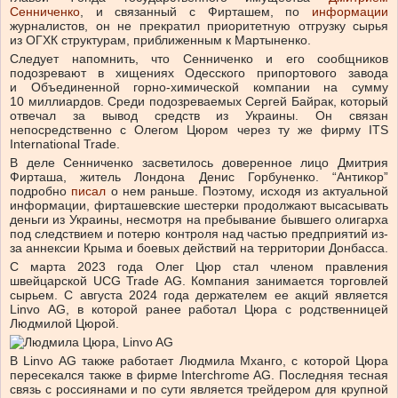
Сенниченко
, и связанный с Фирташем, по
информации
журналистов, он не прекратил приоритетную отгрузку сырья
из ОГХК структурам, приближенным к Мартыненко.
Следует напомнить, что Сенниченко и его сообщников
подозревают в хищениях Одесского припортового завода
и Объединенной горно-химической компании на сумму
10 миллиардов. Среди подозреваемых Сергей Байрак, который
отвечал за вывод средств из Украины. Он связан
непосредственно с Олегом Цюром через ту же фирму ITS
International Trade.
В деле Сенниченко засветилось доверенное лицо Дмитрия
Фирташа, житель Лондона Денис Горбуненко. “Антикор”
подробно
писал
о нем раньше. Поэтому, исходя из актуальной
информации, фирташевские шестерки продолжают высасывать
деньги из Украины, несмотря на пребывание бывшего олигарха
под следствием и потерю контроля над частью предприятий из-
за аннексии Крыма и боевых действий на территории Донбасса.
С марта 2023 года Олег Цюр стал членом правления
швейцарской UCG Trade AG. Компания занимается торговлей
сырьем. С августа 2024 года держателем ее акций является
Linvo AG, в которой ранее работал Цюра с родственницей
Людмилой Цюрой.
В Linvo AG также работает Людмила Мханго, с которой Цюра
пересекался также в фирме Interchrome AG. Последняя тесная
связь с россиянами и по сути является трейдером для крупной