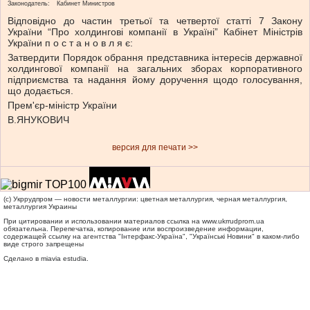
Законодатель:
Кабинет Министров
Відповідно до частин третьої та четвертої статті 7 Закону
України “Про холдингові компанії в Україні” Кабінет Міністрів
України п о с т а н о в л я є:
Затвердити Порядок обрання представника інтересів державної
холдингової компанії на загальних зборах корпоративного
підприємства та надання йому доручення щодо голосування,
що додається.
Прем'єр-міністр України
В.ЯНУКОВИЧ
версия для печати >>
(c) Укррудпром — новости металлургии: цветная металлургия, черная металлургия,
металлургия Украины
При цитировании и использовании материалов ссылка на
www.ukrrudprom.ua
обязательна. Перепечатка, копирование или воспроизведение информации,
содержащей ссылку на агентства "Iнтерфакс-Україна", "Українськi Новини" в каком-либо
виде строго запрещены
Сделано в miavia estudia.