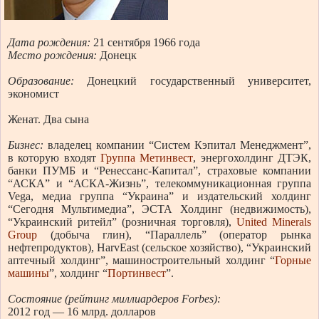
Дата рождения:
21 сентября 1966 года
Место рождения:
Донецк
Образование:
Донецкий государственный университет,
экономист
Женат. Два сына
Бизнес:
владелец компании “Систем Кэпитал Менеджмент”,
в которую входят
Группа Метинвест
, энергохолдинг ДТЭК,
банки ПУМБ и “Ренессанс-Капитал”, страховые компании
“АСКА” и “АСКА-Жизнь”, телекоммуникационная группа
Vega, медиа группа “Украина” и издательский холдинг
“Сегодня Мультимедиа”, ЭСТА Холдинг (недвижимость),
“Украинский ритейл” (розничная торговля),
United Minerals
Group
(добыча глин), “Параллель” (оператор рынка
нефтепродуктов), HarvEast (сельское хозяйство), “Украинский
аптечный холдинг”, машиностроительный холдинг “
Горные
машины
”, холдинг “
Портинвест
”.
Состояние (
рейтинг миллиардеров Forbes
):
2012 год — 16 млрд. долларов