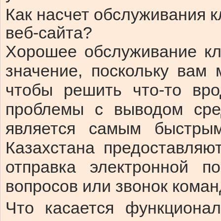
Как насчет обслуживания 
веб-сайта?
Хорошее обслуживание кл
значение, поскольку вам 
чтобы решить что-то вр
проблемы с выводом сред
является самым быстрым
Казахстана предоставляют
отправка электронной п
вопросов или звонок коман
Что касается функционал