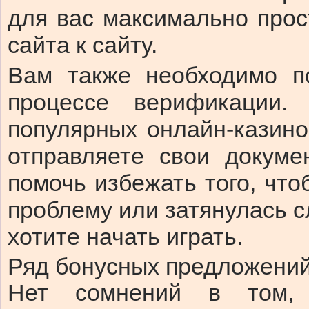
для вас максимально прос
сайта к сайту.
Вам также необходимо п
процессе верификации
популярных онлайн-казино 
отправляете свои докум
помочь избежать того, что
проблему или затянулась с
хотите начать играть.
Ряд бонусных предложени
Нет сомнений в том, 