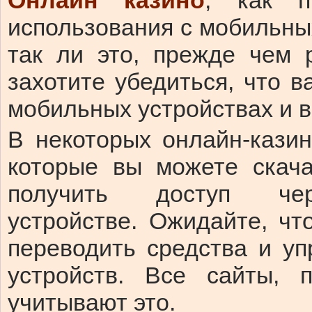
Онлайн казино
, как п
использования с мобильных
так ли это, прежде чем р
захотите убедиться, что 
мобильных устройствах и 
В некоторых онлайн-кази
которые вы можете скача
получить доступ ч
устройстве. Ожидайте, чт
переводить средства и уп
устройств. Все сайты, 
учитывают это.