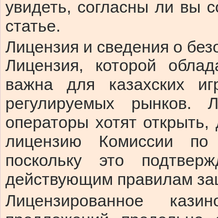
увидеть, согласны ли вы с
статье.
Лицензия и сведения о без
Лицензия, которой обла
важна для казахских иг
регулируемых рынков. Л
операторы хотят открыть,
лицензию Комиссии по 
поскольку это подтверж
действующим правилам защ
Лицензированное кази