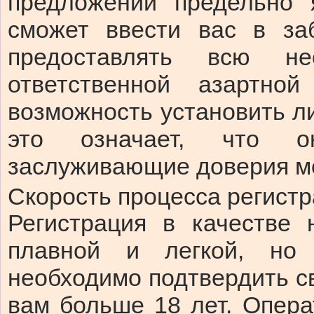
предложений предельно
сможет ввести вас в за
предоставлять всю н
ответственной азартно
возможность установить л
это означает, что он
заслуживающие доверия ме
Скорость процесса регист
Регистрация в качестве 
плавной и легкой, но
необходимо подтвердить св
вам больше 18 лет. Опера