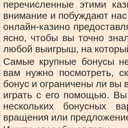
перечисленные этими каз
внимание и побуждают нас
онлайн-казино предостав
ясно, чтобы вы точно знал
любой выигрыш, на которы
Самые крупные бонусы не
вам нужно посмотреть, с
бонус и ограничены ли вы в
играть с его помощью. Вы
нескольких бонусных ва
вращения или предложение