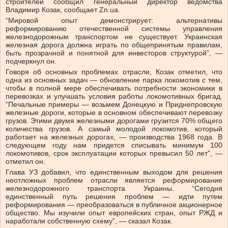
строителей сообщил генеральный директор ведомства
Владимир Козак, сообщает Zn.ua.
“Мировой опыт демонстрирует: альтернативы
реформированию отечественной системы управления
железнодорожным транспортом не существует. Украинская
железная дорога должна играть по общепринятым правилам,
быть прозрачной и понятной для инвесторов структурой”, —
подчеркнул он.
Говоря об основных проблемах отрасли, Козак отметил, что
одна из основных задач — обновление парка локомотив с тем,
чтобы в полной мере обеспечивать потребности экономики в
перевозках и улучшать условия работы локомотивных бригад.
“Печальные примеры — возьмем Донецкую и Приднепровскую
железные дороги, которые в основном обеспечивают перевозку
грузов. Этими двумя железными дорогами грузится 70% общего
количества грузов. А самый молодой локомотив, который
работает на железных дорогах, — производства 1968 года. В
следующем году нам придется списывать минимум 100
локомотивов, срок эксплуатации которых превысил 50 лет”, —
отметил он.
Глава УЗ добавил, что единственным выходом для решения
неотложных проблем отрасли является реформирование
железнодорожного транспорта Украины. “Сегодня
единственный путь решения проблем — идти путем
реформирования — преобразоваться в публичное акционерное
общество. Мы изучили опыт европейских стран, опыт РЖД и
наработали собственную схему”, — сказал Козак.