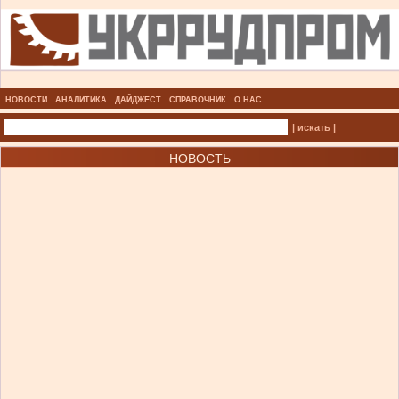
НОВОСТИ
АНАЛИТИКА
ДАЙДЖЕСТ
СПРАВОЧНИК
О НАС
| искать |
НОВОСТЬ