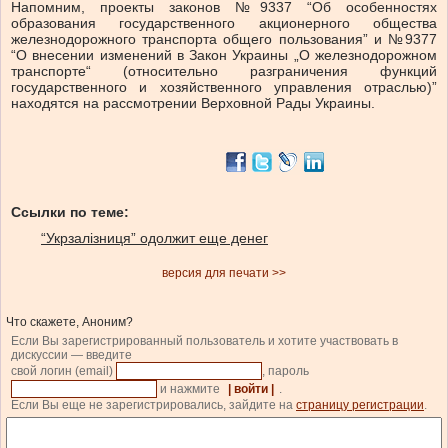
Напомним, проекты законов №9337 “Об особенностях
образования государственного акционерного общества
железнодорожного транспорта общего пользования” и №9377
“О внесении изменений в Закон Украины „О железнодорожном
транспорте“ (относительно разграничения функций
государственного и хозяйственного управления отраслью)”
находятся на рассмотрении Верховной Рады Украины.
Ссылки по теме:
“Укрзалізниця” одолжит еще денег
версия для печати >>
Что скажете, Аноним?
Если Вы зарегистрированный пользователь и хотите участвовать в
дискуссии — введите
свой логин (email)
, пароль
и нажмите
| войти |
.
Если Вы еще не зарегистрировались, зайдите на
страницу регистрации
.