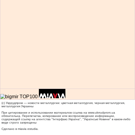
(c) Укррудпром — новости металлургии: цветная металлургия, черная металлургия,
металлургия Украины
При цитировании и использовании материалов ссылка на
www.ukrrudprom.ua
обязательна. Перепечатка, копирование или воспроизведение информации,
содержащей ссылку на агентства "Iнтерфакс-Україна", "Українськi Новини" в каком-либо
виде строго запрещены
Сделано в miavia estudia.