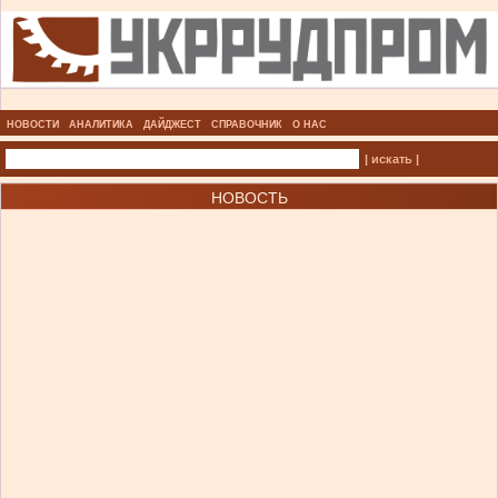
НОВОСТИ
АНАЛИТИКА
ДАЙДЖЕСТ
СПРАВОЧНИК
О НАС
| искать |
НОВОСТЬ