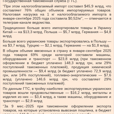
Государственная таможенная служба (ГТС).
“При этом налогооблагаемый импорт составил $45,9 млрд, что
составляет 76% общих объемов импортируемых товаров.
Налоговая нагрузка на 1 кг налогооблагаемого импорта в
январе-сентябре 2025 года составила $0,52/кг”, — отмечается в
телеграм-канале ведомства.
Традиционно больше всего импортировали товары в Украину
Китай — на $13,3 млрд, Польша — $5,7 млрд, Германия — $4,8
млрд.
Больше всего украинские товары экспортировались в Польшу —
на $3,7 млрд, Турцию — $2,1 млрд, Германию — на $1,8 млрд.
В общем объеме ввезенных в страну в январе-сентябре 2025
года товаров 69% среди категорий составили машины,
оборудование и транспорт — $23,8 млрд (при таможенном
оформлении в бюджет уплачено 148,3 млрд грн, или 29%
поступлений таможенных платежей), продукция химической
промышленности — $9,4 млрд (в бюджет уплачено 72,9 млрд
грн, или 14% поступлений), топливно-энергетические — $7,6
млрд (уплачено 146,6 млрд грн, что составляет 29%
поступлений таможенных платежей).
По данным ГТС, в тройку наиболее экспортируемых украинских
товаров вошли продовольственные — $16,2 млрд, металлы и
изделия из них — $3,4 млрд, а также машины, оборудование и
транспорт — $2,8 млрд
“За 9 мес.-2025 при таможенном оформлении экспорта
товаров, на которые установлена вывозная пошлина, в бюджет